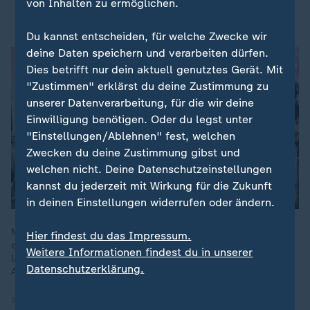
von Inhalten zu ermöglichen.
Drohnen: Regierungschefin spricht von Anschlag
Du kannst entscheiden, für welche Zwecke wir
deine Daten speichern und verarbeiten dürfen.
Dies betrifft nur dein aktuell genutztes Gerät. Mit
"Zustimmen" erklärst du deine Zustimmung zu
unserer Datenverarbeitung, für die wir deine
Einwilligung benötigen. Oder du legst unter
"Einstellungen/Ablehnen" fest, welchen
Zwecken du deine Zustimmung gibst und
welchen nicht. Deine Datenschutzeinstellungen
kannst du jederzeit mit Wirkung für die Zukunft
in deinen Einstellungen widerrufen oder ändern.
Mit mehreren Drohnen haben Unbekannte den Flugverkehr an
Hier findest du das Impressum.
einem der wichtigsten Flughäfen Nordeuropas stundenlang
Weitere Informationen findest du in unserer
lahmgelegt. Die dänische Regierung wertet den Vorfall als
Datenschutzerklärung.
Angriff.
23.09.2025 | 3:06 min