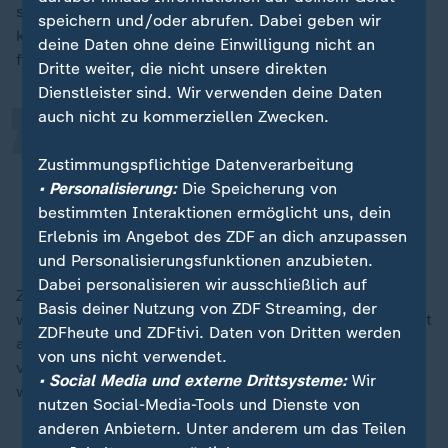
„
schlecht aufgestellt bei der Abwehr von Drohnen. Es
speichern und/oder abrufen. Dabei geben wir
komme vor, dass Drohnen über kritische Infrastruktur
deine Daten ohne deine Einwilligung nicht an
flögen, zum Beispiel über Bundeswehr-Trainingsplätze.
Dritte weiter, die nicht unsere direkten
Dienstleister sind. Wir verwenden deine Daten
auch nicht zu kommerziellen Zwecken.
Wir wissen in der Regel nicht, wo
diese Drohnen herkommen, was sie
Zustimmungspflichtige Datenverarbeitung
• Personalisierung:
Die Speicherung von
da eigentlich machen.
bestimmten Interaktionen ermöglicht uns, dein
Erlebnis im Angebot des ZDF an dich anzupassen
Ulrike Franke, European Council on Foreign Relations
und Personalisierungsfunktionen anzubieten.
Dabei personalisieren wir ausschließlich auf
Zwar habe man versucht, der Drohnen "Herr zu
Basis deiner Nutzung von ZDF Streaming, der
werden", habe das aber nicht geschafft. Sie seien nicht
ZDFheute und ZDFtivi. Daten von Dritten werden
abgeschossen worden und irgendwann wieder
von uns nicht verwendet.
verschwunden - ohne, dass Informationen gesammelt
• Social Media und externe Drittsysteme:
Wir
worden seien.
nutzen Social-Media-Tools und Dienste von
anderen Anbietern. Unter anderem um das Teilen
Wie die Nato ihren Luftraum schützt