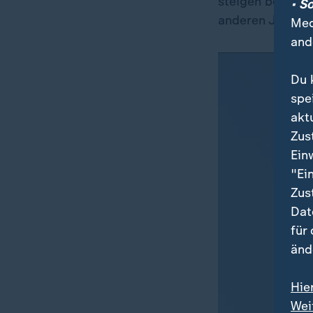
steigen bei sol
• S
anderen Jets wi
Med
and
Du 
spe
akt
Zus
Ein
"Ei
Zus
Dat
für
änd
Hie
Wei