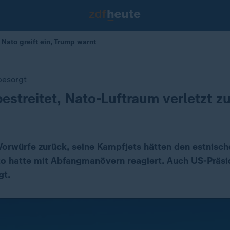
 Nato greift ein, Trump warnt
besorgt
estreitet, Nato-Luftraum verletzt z
Vorwürfe zurück, seine Kampfjets hätten den estnisc
ato hatte mit Abfangmanövern reagiert. Auch US-Präs
gt.