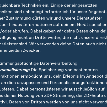
aben Nato-Staaten zuletzt Luftraumverletzungen durch Rus
gleichbare Techniken ein. Einige der eingesetzten
der Nato mit den Provokationen berichtet ZDF-Korrespond
hniken sind unbedingt erforderlich für unser Angebot.
ner Zustimmung dürfen wir und unsere Dienstleister
über hinaus Informationen auf deinem Gerät speicher
/oder abrufen. Dabei geben wir deine Daten ohne de
willigung nicht an Dritte weiter, die nicht unsere direk
ussische Jets hatten Luftraum verle
nstleister sind. Wir verwenden deine Daten auch nicht
merziellen Zwecken.
hatte den Vorfall anders dargestellt und am Freitag e
es Luftraums durch drei russische Kampfjets gemelde
timmungspflichtige Datenverarbeitung
ndloo unerlaubt in den Luftraum des EU-Staates ein
ersonalisierung:
Die Speicherung von bestimmten
amt zwölf Minuten darin aufgehalten hätten.
eraktionen ermöglicht uns, dein Erlebnis im Angebot 
 an dich anzupassen und Personalisierungsfunktionen
en ließen sich zunächst nicht verifizieren. Die Nato
ubieten. Dabei personalisieren wir ausschließlich auf
e russischen Flugzeuge abgefangen, sagte eine Nato-S
is deiner Nutzung von ZDF Streaming, der ZDFheute 
bfangmanöver passiert ist, blieb jedoch unklar. Für 
tivi. Daten von Dritten werden von uns nicht verwend