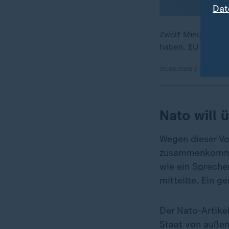
Dat
Zwölf Minuten lan
haben. EU und NAT
20.09.2025 | 1:33 min
Nato will ü
Wegen dieser V
zusammenkommen
wie ein Spreche
mitteilte. Ein g
Der Nato-Artike
Staat von außen 