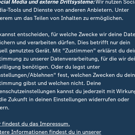
chen Luftraumverletzungen Kampfflugzeuge auf und be
ocial Media und externe Drittsysteme:
Wir nutzen Soci
eder aus dem Luftraum hinaus.
ia-Tools und Dienste von anderen Anbietern. Unter
erem um das Teilen von Inhalten zu ermöglichen.
kannst entscheiden, für welche Zwecke wir deine Dat
ichern und verarbeiten dürfen. Dies betrifft nur dein
uell genutztes Gerät. Mit "Zustimmen" erklärst du dei
timmung zu unserer Datenverarbeitung, für die wir de
willigung benötigen. Oder du legst unter
nstellungen/Ablehnen" fest, welchen Zwecken du dei
timmung gibst und welchen nicht. Deine
enschutzeinstellungen kannst du jederzeit mit Wirkun
 die Zukunft in deinen Einstellungen widerrufen oder
ern.
r findest du das Impressum.
tere Informationen findest du in unserer