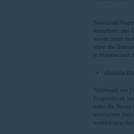
Russlands Regier
Kampfjets den L
wurde unter stri
ohne die Grenze
in Moskau laut 
Aktuelle En
"Während des F
Flugroute ab und
habe die Route 
estnischen Osts
unabhängig übe