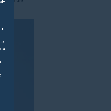
gleiten die
al-
en
ne
ine
ne
g