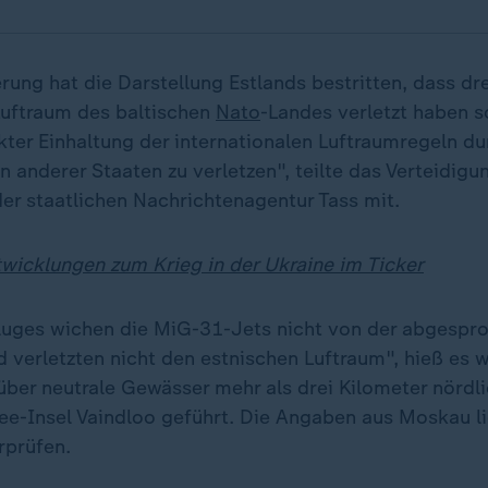
ung hat die Darstellung Estlands bestritten, dass dre
uftraum des baltischen
Nato
-Landes verletzt haben s
kter Einhaltung der internationalen Luftraumregeln du
n anderer Staaten zu verletzen", teilte das Verteidig
der staatlichen Nachrichtenagentur Tass mit.
twicklungen zum Krieg in der Ukraine im Ticker
luges wichen die MiG-31-Jets nicht von der abgespr
 verletzten nicht den estnischen Luftraum", hieß es w
über neutrale Gewässer mehr als drei Kilometer nördli
ee-Insel Vaindloo geführt. Die Angaben aus Moskau li
rprüfen.