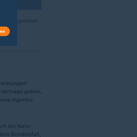
raum aufgehalten
kation.
len
Beratungen
Vertrags geben,
resse-Agentur
ich ein Nato-
dem Bündnisfall,