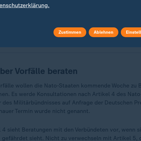
enschutzerklärung.
g sollen sich russische Kampfflugzeuge im estnischen Luft
O versuchen sich in einer Antwort auf die neuerliche Provo
Zustimmen
Ablehnen
Einstel
ber Vorfälle beraten
orfälle wollen die Nato-Staaten kommende Woche zu 
. Es werde Konsultationen nach Artikel 4 des Nato-
r des Militärbündnisses auf Anfrage der Deutschen P
enauer Termin wurde nicht genannt.
l 4 sieht Beratungen mit den Verbündeten vor, wenn s
gefährdet sieht. Nicht zu verwechseln mit Artikel 5, 