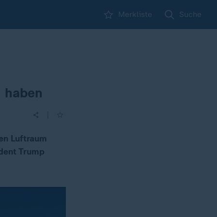
Merkliste
Suche
u haben
|
hen Luftraum
ident Trump