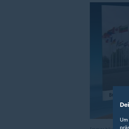
De
Um 
prä