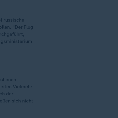
i russische
ollen. "Der Flug
rchgeführt,
ungsministerium
ochenen
eiter. Vielmehr
ch der
eßen sich nicht