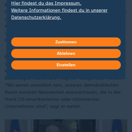
Hier findest du das Impressum.
Macron scheint mit Merz in vielem auf einer Linie. Der
Weitere Informationen findest du in unserer
französische Präsident schlägt einen weiten Bogen von
Datenschutzerklärung.
der deutsch-französischen Aussöhnung über die
Kapitalmarktunion der EU und die
Verteidigungsanstrengungen bis zum Kampf gegen
Falschinformationen.
Zustimmen
Ablehnen
Er warnt: "Es geschieht etwas in unseren Ländern, ein
Verfall unserer Demokratien." Macron bekräftigte seine
Einstellen
Kritik an den Onlinenetzwerken, die von "Propaganda-
Beauftragten autoritärer Regime" ausgenutzt würden.
"Wir waren unendlich naiv, unseren demokratischen
Raum sozialen Netzwerken anzuvertrauen, die in der
Hand US-amerikanischer oder chinesischer
Unternehmen sind", sagt er weiter.