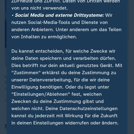
ZDFheute und ZDFtivi. Daten von Dritten werden
von uns nicht verwendet.
• Social Media und externe Drittsysteme:
Wir
nutzen Social-Media-Tools und Dienste von
anderen Anbietern. Unter anderem um das Teilen
von Inhalten zu ermöglichen.
Du kannst entscheiden, für welche Zwecke wir
deine Daten speichern und verarbeiten dürfen.
Dies betrifft nur dein aktuell genutztes Gerät. Mit
"Zustimmen" erklärst du deine Zustimmung zu
Macron betont in Saarbrücken die deutsch-französische
unserer Datenverarbeitung, für die wir deine
Einheit. Das Saarland zeigt sich, wie die Zusammenarbeit bei
Einwilligung benötigen. Oder du legst unter
der Gesundheitsversorgung Patienten ganz konkret hilft.
"Einstellungen/Ablehnen" fest, welchen
03.10.2025 | 1:23 min
Zwecken du deine Zustimmung gibst und
welchen nicht. Deine Datenschutzeinstellungen
kannst du jederzeit mit Wirkung für die Zukunft
in deinen Einstellungen widerrufen oder ändern.
Macron: "Wir werden zusammenstehen"