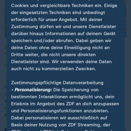
Cookies und vergleichbare Techniken ein. Einige
der eingesetzten Techniken sind unbedingt
erforderlich für unser Angebot. Mit deiner
Zustimmung dürfen wir und unsere Dienstleister
darüber hinaus Informationen auf deinem Gerät
speichern und/oder abrufen. Dabei geben wir
Zum 35. Mal wird der Tag der Deutschen Einheit gefeiert,
deine Daten ohne deine Einwilligung nicht an
dieses Jahr in der saarländischen Hauptstadt.
Dritte weiter, die nicht unsere direkten
Dienstleister sind. Wir verwenden deine Daten
03.10.2025 | 2:01 min
auch nicht zu kommerziellen Zwecken.
Zustimmungspflichtige Datenverarbeitung
Wieder spricht Merz vom Ausbau der Verteidigung und
• Personalisierung:
Die Speicherung von
mahnt junge Leute, freiwillig Wehrdienst zu leisten.
bestimmten Interaktionen ermöglicht uns, dein
Wieder beschwört er neue wirtschaftliche Größe durch
Erlebnis im Angebot des ZDF an dich anzupassen
technologischen Fortschritt, wieder spricht er von
und Personalisierungsfunktionen anzubieten.
Reformen des Sozialstaats. Konkret wird er nicht.
Dabei personalisieren wir ausschließlich auf
Basis deiner Nutzung von ZDF Streaming, der