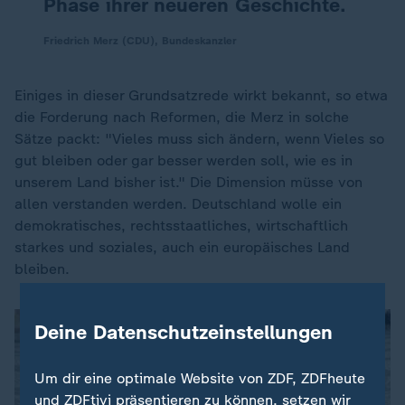
Phase ihrer neueren Geschichte.
Friedrich Merz (CDU), Bundeskanzler
Einiges in dieser Grundsatzrede wirkt bekannt, so etwa
die Forderung nach Reformen, die Merz in solche
Sätze packt: "Vieles muss sich ändern, wenn Vieles so
gut bleiben oder gar besser werden soll, wie es in
unserem Land bisher ist." Die Dimension müsse von
allen verstanden werden. Deutschland wolle ein
demokratisches, rechtsstaatliches, wirtschaftlich
starkes und soziales, auch ein europäisches Land
bleiben.
Deine Datenschutzeinstellungen
Um dir eine optimale Website von ZDF, ZDFheute
und ZDFtivi präsentieren zu können, setzen wir