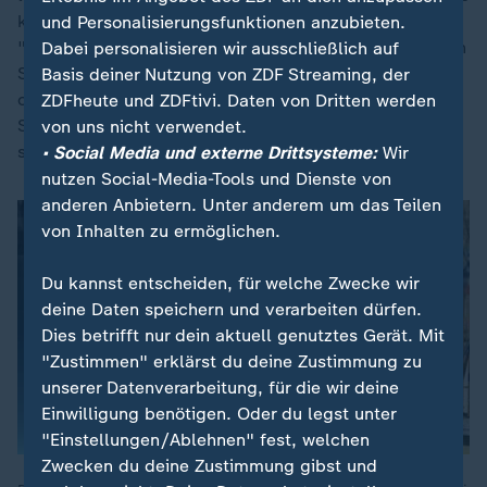
körperlich nicht mehr können", sagte Linnemann.
und Personalisierungsfunktionen anzubieten.
"Vielleicht müssen wir sogar an der einen oder anderen
Dabei personalisieren wir ausschließlich auf
Stelle noch mehr machen. Aber es ist doch
Basis deiner Nutzung von ZDF Streaming, der
offenkundig, dass es auch Menschen gibt, die das
ZDFheute und ZDFtivi. Daten von Dritten werden
Sozialsystem ausnutzen. Und damit muss Schluss
von uns nicht verwendet.
sein."
• Social Media und externe Drittsysteme:
Wir
nutzen Social-Media-Tools und Dienste von
anderen Anbietern. Unter anderem um das Teilen
von Inhalten zu ermöglichen.
Du kannst entscheiden, für welche Zwecke wir
deine Daten speichern und verarbeiten dürfen.
Dies betrifft nur dein aktuell genutztes Gerät. Mit
"Zustimmen" erklärst du deine Zustimmung zu
unserer Datenverarbeitung, für die wir deine
Einwilligung benötigen. Oder du legst unter
"Einstellungen/Ablehnen" fest, welchen
Zwecken du deine Zustimmung gibst und