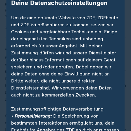
Deine Datenschutzeinstellungen
Eine neue Kommission des Arbeitsministeriums soll
Reformvorschläge für Sozialausgaben erarbeiten. Reformen
seien notwendig und überfällig, sagte Kanzler Merz.
Um dir eine optimale Website von ZDF, ZDFheute
und ZDFtivi präsentieren zu können, setzen wir
01.09.2025 | 1:38 min
Cookies und vergleichbare Techniken ein. Einige
der eingesetzten Techniken sind unbedingt
erforderlich für unser Angebot. Mit deiner
"Wir müssen in Deutschland den Mittelstand, die
Zustimmung dürfen wir und unsere Dienstleister
Wirtschaft, die Arbeitnehmer unterstützen, dass es
darüber hinaus Informationen auf deinem Gerät
vorangeht", sagte er. "Und wir reden hier jeden Tag,
speichern und/oder abrufen. Dabei geben wir
soll ich einen Prozentpunkt mehr Steuern erhöhen oder
deine Daten ohne deine Einwilligung nicht an
nicht." Der CDU-Generalsekretär mahnte zur
Dritte weiter, die nicht unsere direkten
Finanzierung des Sozialstaats unter anderem Reformen
Dienstleister sind. Wir verwenden deine Daten
beim Bürgergeld an. "Das ist doch das Thema, was
auch nicht zu kommerziellen Zwecken.
diese Gesellschaft spaltet", sagte Linnemann.
Zustimmungspflichtige Datenverarbeitung
Alle seien sich einig, "dass wir für Menschen was
• Personalisierung:
Die Speicherung von
machen müssen, die auf der Schattenseite des Lebens
bestimmten Interaktionen ermöglicht uns, dein
leben, weil sie Pech hatten, weil sie krank sind, weil sie
Erlebnis im Angebot des ZDF an dich anzupassen