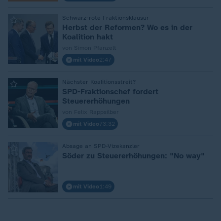
:
Schwarz-rote Fraktionsklausur
Herbst der Reformen? Wo es in der
Koalition hakt
von Simon Pfanzelt
mit Video
2:47
:
Nächster Koalitionsstreit?
SPD-Fraktionschef fordert
Steuererhöhungen
von Felix Rappsilber
mit Video
73:32
:
Absage an SPD-Vizekanzler
Söder zu Steuererhöhungen: "No way"
mit Video
1:49