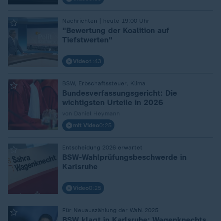
Nachrichten | heute 19:00 Uhr
:
"Bewertung der Koalition auf
Tiefstwerten"
Video
1:43
BSW, Erbschaftssteuer, Klima
:
Bundesverfassungsgericht: Die
wichtigsten Urteile in 2026
von Daniel Heymann
mit Video
0:25
Entscheidung 2026 erwartet
:
BSW-Wahlprüfungsbeschwerde in
Karlsruhe
Video
0:25
Für Neuauszählung der Wahl 2025
:
BSW klagt in Karlsruhe: Wagenknechts