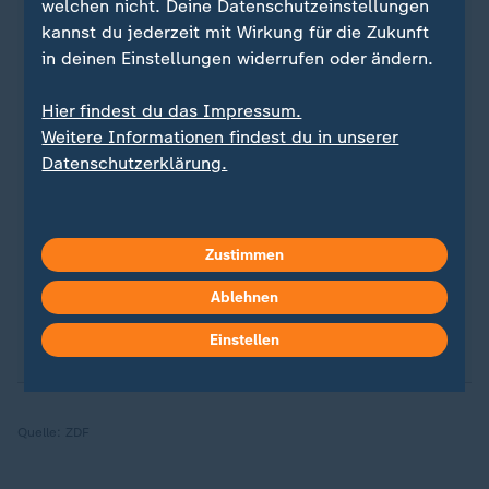
welchen nicht. Deine Datenschutzeinstellungen
kannst du jederzeit mit Wirkung für die Zukunft
in deinen Einstellungen widerrufen oder ändern.
Quelle: dpa
Hier findest du das Impressum.
Weitere Informationen findest du in unserer
Datenschutzerklärung.
Sie wollen auf dem Laufenden bleiben? Dann sind
Sie beim ZDFheute-WhatsApp-Channel richtig. Hier
erhalten Sie
die wichtigsten Nachrichten auf Ihr
Smartphone
. Nehmen Sie teil an Umfragen oder
Zustimmen
lassen Sie sich durch unseren Podcast "Kurze
Auszeit" inspirieren.
Zur Anmeldung
Ablehnen
:
ZDFheute-
WhatsApp-Channel
.
Einstellen
Quelle:
ZDF