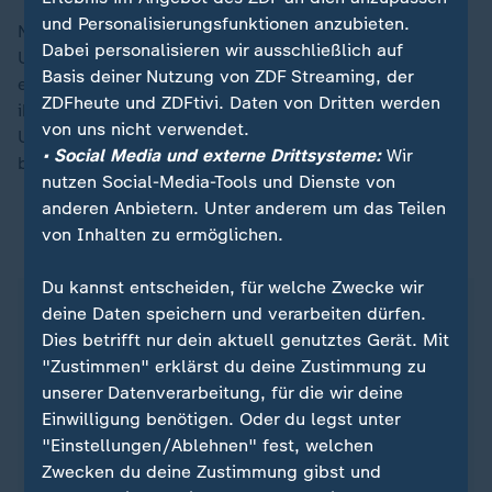
und Personalisierungsfunktionen anzubieten.
Nie ist nie ein gutes Argument, es ist alles möglich.
Dabei personalisieren wir ausschließlich auf
Und deswegen, die SPD-Spitze, zu der ich nur im
Basis deiner Nutzung von ZDF Streaming, der
erweiterten Kreis gehöre und nicht zum Inneren, wird
ZDFheute und ZDFtivi. Daten von Dritten werden
ihren Weg finden. Olaf hat gesagt, er macht es wieder.
von uns nicht verwendet.
Und darüber wird jetzt zu entscheiden sein, ich hoffe
• Social Media und externe Drittsysteme:
Wir
bald. Und dann gehen wir in den Wahlkampf.
nutzen Social-Media-Tools und Dienste von
anderen Anbietern. Unter anderem um das Teilen
von Inhalten zu ermöglichen.
ZDFheute auf WhatsApp
Du kannst entscheiden, für welche Zwecke wir
deine Daten speichern und verarbeiten dürfen.
Dies betrifft nur dein aktuell genutztes Gerät. Mit
"Zustimmen" erklärst du deine Zustimmung zu
unserer Datenverarbeitung, für die wir deine
Einwilligung benötigen. Oder du legst unter
"Einstellungen/Ablehnen" fest, welchen
Zwecken du deine Zustimmung gibst und