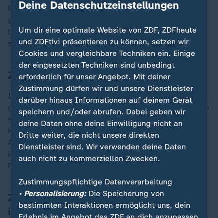
Deine Datenschutzeinstellungen
Entscheidung möchte ich mir gerne offen halten. Da
geht es nicht um Taktieren, da geht es nicht um
Um dir eine optimale Website von ZDF, ZDFheute
Lavieren, sondern da geht es darum, wie stellt man
und ZDFtivi präsentieren zu können, setzen wir
sich selber persönlich auf.
Cookies und vergleichbare Techniken ein. Einige
der eingesetzten Techniken sind unbedingt
Zur Auschlusseritis: Nichts außer Papst
erforderlich für unser Angebot. Mit deiner
Zustimmung dürfen wir und unsere Dienstleister
In der Politik sollte man nie irgendetwas ausschließen,
darüber hinaus Informationen auf deinem Gerät
ganz egal worum es geht, weil die Welt sich einfach so
speichern und/oder abrufen. Dabei geben wir
schnell dreht, dass übermorgen eine völlig andere
deine Daten ohne deine Einwilligung nicht an
Konstellation sein kann. Da werden Sie von mir keinen
Dritte weiter, die nicht unsere direkten
Ausschluss für irgendetwas finden. Das Einzige, was
Dienstleister sind. Wir verwenden deine Daten
ich definitiv ausschließen kann, ist, dass ich noch
auch nicht zu kommerziellen Zwecken.
Papst werde.
Zustimmungspflichtige Datenverarbeitung
• Personalisierung:
Die Speicherung von
Zur Lage der SPD: Parteispitze wird
bestimmten Interaktionen ermöglicht uns, dein
ihren Weg finden
Erlebnis im Angebot des ZDF an dich anzupassen