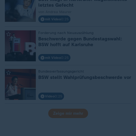
letztes Gefecht
von Andrea Maurer
mit Video
0:25
Forderung nach Neuauszählung
:
Beschwerde gegen Bundestagswahl:
BSW hofft auf Karlsruhe
mit Video
0:25
Bundesverfassungsgericht
:
BSW stellt Wahlprüfungsbeschwerde vor
Video
0:25
Zeige mir mehr