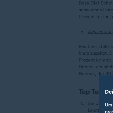
Dass Olaf Schol
schwachen Unter
Prozent für ihn
Das sind di
Positiver stellt
Merz
zuspitzt. 
Prozent kommt. 
Habeck als näch
Habeck, der 39 
Top Ten: Pi
De
Bei der Beu
Um 
Leistung ("
prä