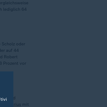
ergleichsweise
 lediglich 64
e Scholz oder
der auf 44
nd Robert
8 Prozent vor
thie und
tivi
s Pistorius
mit