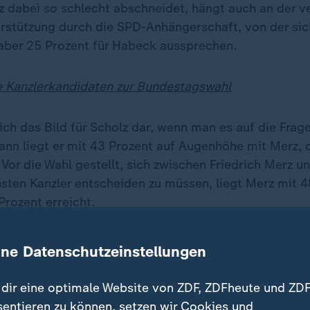
z dabei so schlecht abschneidet, hängt auch an der v
stützung durch die SPD-Anhängerschaft, von der sich
, aber 25 Prozent für Habeck aussprechen.
e Kanzlerkandidaten zur Bundestagswahl
 sich das Bild für Scholz dar, wenn man es auf die Frag
Dann liegt er mit 43 Prozent auf Augenhöhe mit Merz, 
Vor die Wahl gestellt, sich zwischen Friedrich Merz u
sten Kanzler entscheiden zu müssen, liegt Merz mit 4
Prozent erreicht.
storius weiter vorn
ine Datenschutzeinstellungen
rteilung von Politikerinnen und Politikern nach Sympa
dir eine optimale Website von ZDF, ZDFheute und ZDF
Was halten Sie von?") liegt Verteidigungsminister
Bori
sentieren zu können, setzen wir Cookies und