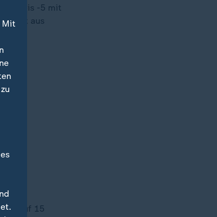
on +5 bis -5 mit
chswert aus
 Mit
n
ine
ten
 zu
des
und
et.
 SPD auf 15