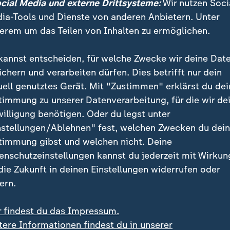
ocial Media und externe Drittsysteme:
Wir nutzen Soci
ndert) und die CDU/CSU auf 31 Prozent (minus 2). D
ia-Tools und Dienste von anderen Anbietern. Unter
(unverändert), die FDP würde 3 Prozent (minus 1), di
erem um das Teilen von Inhalten zu ermöglichen.
 Linke vier Prozent (plus 1) erreichen. Das BSW läge b
die anderen Parteien erhielten zusammen neun Prozent
kannst entscheiden, für welche Zwecke wir deine Dat
ne Partei, die mindestens drei Prozent erzielen würde.
ichern und verarbeiten dürfen. Dies betrifft nur dein
uell genutztes Gerät. Mit "Zustimmen" erklärst du dei
en politisch wahrscheinlichen Koalitionen für eine R
timmung zu unserer Datenverarbeitung, für die wir de
owie für eine Regierung aus Union und Grünen reiche
willigung benötigen. Oder du legst unter
nstellungen/Ablehnen" fest, welchen Zwecken du dei
roße Koalition verliert an Zustimm
timmung gibst und welchen nicht. Deine
enschutzeinstellungen kannst du jederzeit mit Wirkun
en, den Befragten zur Bewertung vorgelegten mögli
 die Zukunft in deinen Einstellungen widerrufen oder
en für die Zeit nach der Bundestagswahl, findet kein
ern.
nterstützung. Eine von der CDU/CSU geführte Koaliti
zent noch am häufigsten als gut bewertet, aber 52 Pr
r findest du das Impressum.
 schlecht (egal: 14 Prozent). Im Oktober gab es für d
tere Informationen findest du in unserer