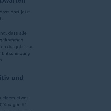
 Abwarten
dass dort jetzt
t.
ng, dass alle
nd gekommen
en das jetzt nur
er Entscheidung
n.
itiv und
u einem etwas
2024 sagen 61