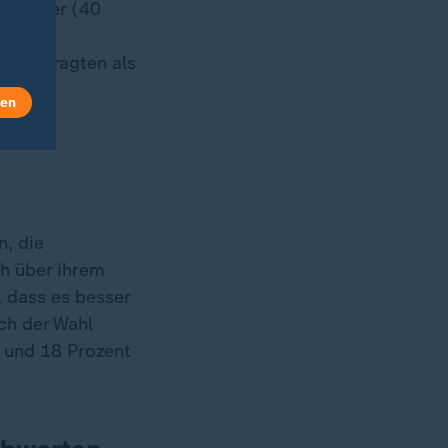
s Gegner (40
on der
hr Befragten als
len
n, die
ch über ihrem
 dass es besser
ch der Wahl
e und 18 Prozent