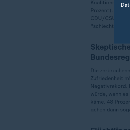
Koalitionsmodel
Dat
Prozent). Die a
CDU/CSU mit der
"schlecht" bewe
Skeptisch
Bundesreg
Die zerbrochen
Zufriedenheit m
Negativrekord. 
würde, wenn es 
käme. 48 Prozen
gehen dann sogar