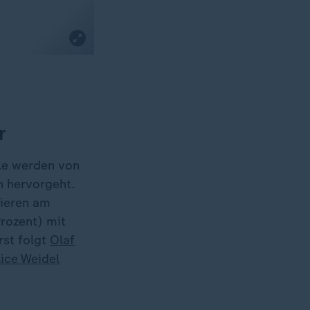
r
le werden von
n hervorgeht.
Vieren am
rozent) mit
rst folgt
Olaf
lice Weidel