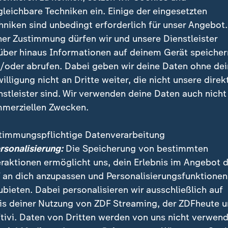
Abstand weiter auf Platz eins. Er wird auf der Skala v
gleichbare Techniken ein. Einige der eingesetzten
schnittswert von 2,0 (hier und im Folgenden Verglei
hniken sind unbedingt erforderlich für unser Angebot.
 2,0) eingestuft.
ner Zustimmung dürfen wir und unsere Dienstleister
wei kommt mit 0,8 (0,9) Hendrik Wüst.
über hinaus Informationen auf deinem Gerät speicher
 Markus Söder mit minus 0,3 (minus 0,1),
/oder abrufen. Dabei geben wir deine Daten ohne de
ck mit minus 0,4 (minus 0,4),
willigung nicht an Dritte weiter, die nicht unsere direk
erz mit minus 0,5 (minus 0,4),
nstleister sind. Wir verwenden deine Daten auch nicht
erbock mit minus 0,8 (minus 0,5),
merziellen Zwecken.
 mit minus 0,9 (minus 0,7),
knecht mit minus 1,5 (minus 1,7),
timmungspflichtige Datenverarbeitung
indner mit minus 1,8 (minus 1,9) und
ersonalisierung:
Die Speicherung von bestimmten
el mit minus 2,3 (minus 2,7).
eraktionen ermöglicht uns, dein Erlebnis im Angebot 
 an dich anzupassen und Personalisierungsfunktionen
ubieten. Dabei personalisieren wir ausschließlich auf
: SPD und Grüne fast gleichauf
is deiner Nutzung von ZDF Streaming, der ZDFheute 
tivi. Daten von Dritten werden von uns nicht verwend
en Sonntag wirklich Bundestagswahl wäre, käme die