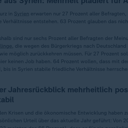
e aus Syrien: Mehrheit plädiert für
urz in
Syrien
erwarten nur 27 Prozent aller Befragten, 
he Verhältnisse entstehen. 63 Prozent glauben das nich
shalb sind nur sechs Prozent aller Befragten der Meinu
linge
, die wegen des Bürgerkriegs nach Deutschla
 wie möglich zurückkehren müssen. Für 27 Prozent soll
hier keinen Job haben. 64 Prozent wollen, dass mit d
 bis in Syrien stabile friedliche Verhältnisse herrsche
her
Jahresrückblick mehrheitlich pos
abil
alen Krisen und die ökonomische Entwicklung haben z
sönlichen Urteil über das aktuelle Jahr geführt: Von 