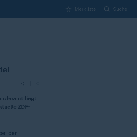
Merkliste
Suche
del
|
nzleramt liegt
ktuelle ZDF-
bei der