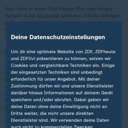
Merz hatte in einem Fünf-Punkte-Plan eine härtere
Gangart in der
Asylpolitik
gefordert. Bei den Anträgen
im Bundestag geht es unter anderem um mehr
Befugnisse für die Bundespolizei, etwa für Haftbefehle
Deine Datenschutzeinstellungen
an den deutschen Grenzen.
Um dir eine optimale Website von ZDF, ZDFheute
Unklar ist allerdings, ob es vor der Bundestagswahl
und ZDFtivi präsentieren zu können, setzen wir
noch zu einer finalen Abstimmung kommt, denn
Cookies und vergleichbare Techniken ein. Einige
gewöhnlich landen eingebrachte Anträge nach erster
der eingesetzten Techniken sind unbedingt
Lesung meist in Ausschüssen. Mit einem Antrag zur
erforderlich für unser Angebot. Mit deiner
Geschäftsordnung könnte die Union auch eine
Zustimmung dürfen wir und unsere Dienstleister
sofortige zweite und dritte Lesung anstreben - dafür
darüber hinaus Informationen auf deinem Gerät
bräuchte sie aber eine Zweidrittel-Mehrheit. Hinzu
speichern und/oder abrufen. Dabei geben wir
kommt: Selbst wenn die AfD den Antrag der Union
deine Daten ohne deine Einwilligung nicht an
befürwortet, wären für eine Mehrheit noch Stimmen
Dritte weiter, die nicht unsere direkten
aus anderen Fraktionen nötig. Aus
FDP
und
BSW
kamen
Dienstleister sind. Wir verwenden deine Daten
allerdings schon wohlwollende Signale.
auch nicht zu kommerziellen Zwecken.