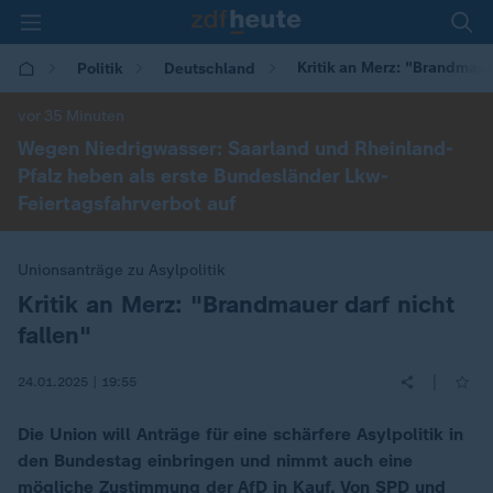
Kritik an Merz: "Brandmauer
Politik
Deutschland
vor 35 Minuten
Wegen Niedrigwasser: Saarland und Rheinland-
Pfalz heben als erste Bundesländer Lkw-
Feiertagsfahrverbot auf
Unionsanträge zu Asylpolitik
Kritik an Merz: "Brandmauer darf nicht
:
fallen"
|
24.01.2025 | 19:55
Die Union will Anträge für eine schärfere Asylpolitik in
den Bundestag einbringen und nimmt auch eine
mögliche Zustimmung der AfD in Kauf. Von SPD und