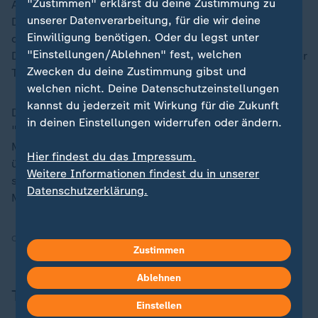
"Zustimmen" erklärst du deine Zustimmung zu
Asylreform zuzustimmen. Es nutze nichts, wenn in
unserer Datenverarbeitung, für die wir deine
Deutschland Grenzkontrollen erfolgten, "aber jeder,
Einwilligung benötigen. Oder du legst unter
der das Wort Asyl sagt, dann trotzdem nach
"Einstellungen/Ablehnen" fest, welchen
Deutschland kommt", sagte Parlamentsgeschäftsführer
Zwecken du deine Zustimmung gibst und
Thorsten Frei im ZDF. Nötig seien Zurückweisungen.
welchen nicht. Deine Datenschutzeinstellungen
kannst du jederzeit mit Wirkung für die Zukunft
Die Lösung in der Asyl- und Flüchtlingspolitik müsse
in deinen Einstellungen widerrufen oder ändern.
"eine europäische" sein, mahnte die Grünen-Politikerin
Mona Neubaur. Sie erwarte, dass auch Merz "als
Hier findest du das Impressum.
überzeugter Europäer" das "stark in den Vordergrund
Weitere Informationen findest du in unserer
stellt", sagte die nordrhein-westfälische Vize-
Datenschutzerklärung.
Ministerpräsidentin dem ZDF.
Quelle:
Reuters, dpa, AFP
Zustimmen
Ablehnen
Themen
Einstellen