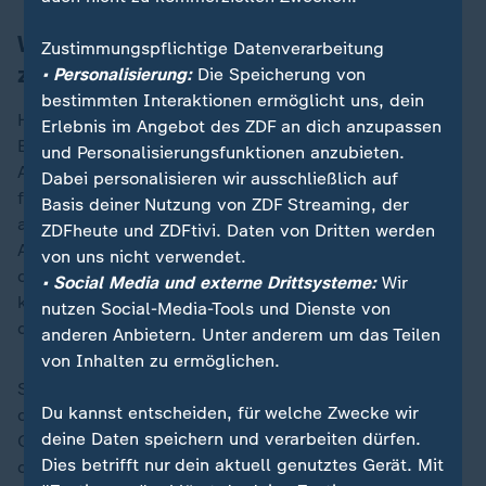
Will die Union AfD-Anträgen
Zustimmungspflichtige Datenverarbeitung
zuvorkommen?
• Personalisierung:
Die Speicherung von
bestimmten Interaktionen ermöglicht uns, dein
Hintergrund des Vorgehens ist offenbar auch die
Erlebnis im Angebot des ZDF an dich anzupassen
Erwartung, dass die AfD selbst Anträge zu
und Personalisierungsfunktionen anzubieten.
Aschaffenburg einbringen könnte. In der Union
Dabei personalisieren wir ausschließlich auf
fürchtet man, dass es in der Bevölkerung schlecht
Basis deiner Nutzung von ZDF Streaming, der
ankommt, wenn die Mehrheit des Parlaments diese
ZDFheute und ZDFtivi. Daten von Dritten werden
Anträge nicht zur Abstimmung kommen lässt oder
von uns nicht verwendet.
dagegen stimmt. Merz bekräftigte, man werde für
• Social Media und externe Drittsysteme:
Wir
keinen einzigen AfD-Antrag stimmen, die Union plane
nutzen Social-Media-Tools und Dienste von
deshalb eigene Anträge.
anderen Anbietern. Unter anderem um das Teilen
von Inhalten zu ermöglichen.
SPD-Fraktionsvize Dirk Wiese forderte die Union
Du kannst entscheiden, für welche Zwecke wir
dagegen auf, endlich den vorliegenden
deine Daten speichern und verarbeiten dürfen.
Gesetzentwürfen für schärfere Sicherheitsgesetze und
Dies betrifft nur dein aktuell genutztes Gerät. Mit
der nationalen Umsetzung der Europäischen