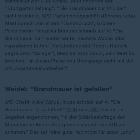
Bundeskanzler
Olaf Scholz
unter anderem der
"Stuttgarter Zeitung". "Die Brandmauer zur AfD darf
nicht bröckeln. SPD-Parlamentsgeschäftsführerin Katja
Mast sprach von einem "Dammbruch", Grünen-
Parteichefin Franziska Brantner schrieb auf X: "Die
Brandmauer darf weder heute, nächste Woche oder
irgendwann fallen." Kanzlerkandidat Robert Habeck
sagte dem "Spiegel", Merz sei kurz davor, sein Wort zu
brechen, "in dieser Phase des Übergangs nicht mit der
AfD zusammenzuarbeiten".
Weidel: "Brandmauer ist gefallen"
AfD-Chefin
Alice Weidel
indes schrieb auf X: "Die
Brandmauer ist gefallen!"
CDU
und
CSU
hätten ihr
Angebot angenommen, "in der Schicksalsfrage der
Migration im Bundestag gemeinsam mit der AfD zu
stimmen." Das sei "eine gute Nachricht für unser Land".