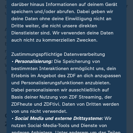
darüber hinaus Informationen auf deinem Gerät
gemeinsam versäumt haben - und daran orientieren wir
speichern und/oder abrufen. Dabei geben wir
uns."
deine Daten ohne deine Einwilligung nicht an
Dritte weiter, die nicht unsere direkten
Auf die Forderung von US-Präsident Donald Trump,
Dienstleister sind. Wir verwenden deine Daten
dass die Nato-Staaten fünf Prozent ihres
auch nicht zu kommerziellen Zwecken.
Bruttoinlandsprodukts ausgeben sollten, ging Merz
nicht direkt ein, auch nicht auf die Äußerung seines
Zustimmungspflichtige Datenverarbeitung
Außenministers Johann Wadephul (CDU) dazu.
• Personalisierung:
Die Speicherung von
Wadephul hatte sich bei einem Nato-Treffen in der
bestimmten Interaktionen ermöglicht uns, dein
Türkei öffentlich hinter die Forderung Trumps gestellt.
Erlebnis im Angebot des ZDF an dich anzupassen
und Personalisierungsfunktionen anzubieten.
Verteidigungsbudget soll steigen: Fünf Prozent
Dabei personalisieren wir ausschließlich auf
fürs Militär - geht das überhaupt?
Basis deiner Nutzung von ZDF Streaming, der
ZDFheute und ZDFtivi. Daten von Dritten werden
von uns nicht verwendet.
Gesetzgebungsverfahren: Merz schließt
• Social Media und externe Drittsysteme:
Wir
Zusammenarbeit mit AfD und Linke aus
nutzen Social-Media-Tools und Dienste von
anderen Anbietern. Unter anderem um das Teilen