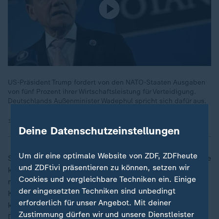
US-Präsident Trump fordert von den NATO-Staaten Ausgaben
von fünf Prozent ihrer Wirtschaftsleistung für Verteidigung.
Deutschlands Außenminister Wadephul spricht sich dafür aus.
15.05.2025 | 3:42 min
Deine Datenschutzeinstellungen
Um dir eine optimale Website von ZDF, ZDFheute
Stattdessen sollte es seiner Meinung nach mehr um die
und ZDFtivi präsentieren zu können, setzen wir
konkreten militärischen Fähigkeiten gehen. "Wir
Cookies und vergleichbare Techniken ein. Einige
müssen die Fähigkeit entwickeln, den europäischen
der eingesetzten Techniken sind unbedingt
Kontinent aus eigener Kraft heraus verteidigen zu
erforderlich für unser Angebot. Mit deiner
können", sagte der CDU-Vorsitzende. "Da sind viele
Zustimmung dürfen wir und unsere Dienstleister
Dinge aufzuholen, die wir in den letzten Jahren