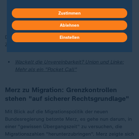
über solche Entscheidungen.
Zustimmen
Friedrich Merz (CDU), Bundeskanzler
Ablehnen
Die CDU hat einen Unvereinbarkeitsbeschluss für die
Einstellen
Zusammenarbeit mit beiden Parteien.
Wackelt die Unvereinbarkeit? Union und Linke:
Mehr als ein "Pocket Call"
Merz zu Migration: Grenzkontrollen
stehen "auf sicherer Rechtsgrundlage"
Mit Blick auf die Migrationspolitik der neuen
Bundesregierung betonte Merz, es gehe nun darum, in
einer "gewissen Übergangszeit" zu versuchen, die
Migrationszahlen "herunterzubringen". Merz zeigte sich