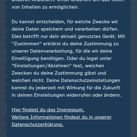
Bei der Frage nach einer möglichen Modernisierung der
von Inhalten zu ermöglichen.
Schuldenbremse will Merz zunächst mit der SPD
reden. Es gebe in der Tat ein paar Themen wie die vom
Du kannst entscheiden, für welche Zwecke wir
Bundesverfassungsgericht 2023 zementierte
deine Daten speichern und verarbeiten dürfen.
Jährigkeit und Jährlichkeit der Haushaltsführung, die
Dies betrifft nur dein aktuell genutztes Gerät. Mit
man sich vornehmen könne, sagte der CDU-
"Zustimmen" erklärst du deine Zustimmung zu
Vorsitzende.
unserer Datenverarbeitung, für die wir deine
Einwilligung benötigen. Oder du legst unter
Ob man darüber hinaus den Rahmen ausweiten werde,
"Einstellungen/Ablehnen" fest, welchen
wisse er nicht. "Wir werden zunächst einmal darüber in
Zwecken du deine Zustimmung gibst und
der Koalition Entscheidungen treffen." Ob es dann in
welchen nicht. Deine Datenschutzeinstellungen
„
einem Gesetzgebungsverfahren die nötige Zweidrittel-
kannst du jederzeit mit Wirkung für die Zukunft
Mehrheit gebe, müsse man sehen. Der Kanzler
in deinen Einstellungen widerrufen oder ändern.
betonte:
Hier findest du das Impressum.
Weitere Informationen findest du in unserer
Datenschutzerklärung.
Ich sehe uns nicht in Verhandlungen
mit der Linkspartei oder mit der AfD