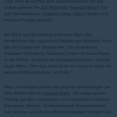
Und: Wird es künftig eine Zusammenarbeit mit der
Linken geben? Im
ZDF-Polit-Talk "maybrit illner"
hat
sich Bundeskanzler
Friedrich Merz
(
CDU
) diesen und
weiteren Fragen gestellt.
Mit Blick auf die Ukraine kritisierte Merz das
Fernbleiben des russischen Präsidenten Wladimir Putin
bei den Istanbuler Gesprächen. Der ukrainische
Präsident Wolodymyr Selenskyj habe mit seiner Reise
in die Türkei "ein enormes Entgegenkommen" gezeigt,
sagte Merz. "Wer sich jetzt allein ins Unrecht setzt mit
seinem Nichterscheinen, ist Putin."
Merz verteidigte zudem die jüngsten Bemühungen um
eine Waffenruhe im
Ukraine-Krieg
. Am vergangenen
Freitag war Merz zusammen mit Frankreichs Präsident
Emmanuel Macron, Großbritanniens Premierminister
Keir Starmer und Polens Ministerpräsident Donald Tusk