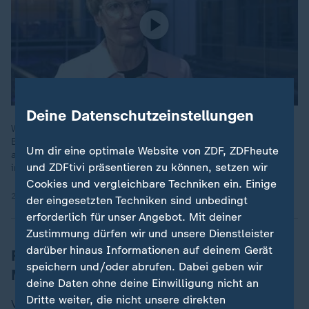
Deine Datenschutzeinstellungen
Wirtschaftsweise Veronika Grimm kritisiert die
Bundesregierung, die zwar "eine Krise nach der anderen"
Um dir eine optimale Website von ZDF, ZDFheute
adressiere. Strukturelle Reformen schiebe Schwarz-Rot aber
und ZDFtivi präsentieren zu können, setzen wir
immer weiter nach vorne.
Cookies und vergleichbare Techniken ein. Einige
22.04.2026 | 1:16 min
der eingesetzten Techniken sind unbedingt
erforderlich für unser Angebot. Mit deiner
Zustimmung dürfen wir und unsere Dienstleister
darüber hinaus Informationen auf deinem Gerät
Röttgen: Reden über eine
speichern und/oder abrufen. Dabei geben wir
Minderheitsregierung ist "Unsinn"
deine Daten ohne deine Einwilligung nicht an
Dritte weiter, die nicht unsere direkten
Von diesen Aussagen zeigte sich der stellvertretende