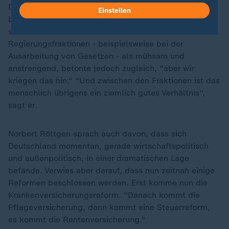
Das angebliche Reden über eine Minderheitsregierung
Einstellen
bezeichnete Röttgen als "Unsinn". Der CDU-Politiker
schilderte die Zusammenarbeit der
Regierungsfraktionen - beispielsweise bei der
Ausarbeitung von Gesetzen - als mühsam und
anstrengend, betonte jedoch zugleich, "aber wir
kriegen das hin." "Und zwischen den Fraktionen ist das
menschlich übrigens ein ziemlich gutes Verhältnis",
sagt er.
Norbert Röttgen sprach auch davon, dass sich
Deutschland momentan, gerade wirtschaftspolitisch
und außenpolitisch, in einer dramatischen Lage
befände. Verwies aber darauf, dass nun zeitnah einige
Reformen beschlossen werden. Erst komme nun die
Krankenversicherungsreform. "Danach kommt die
Pflegeversicherung, dann kommt eine Steuerreform,
es kommt die Rentenversicherung."