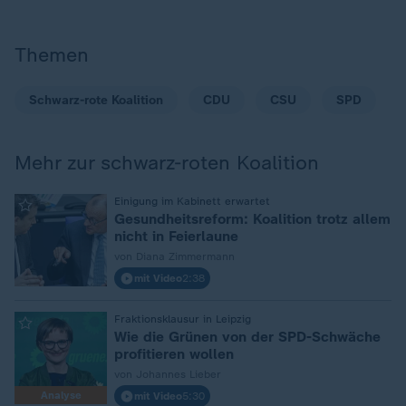
Themen
Schwarz-rote Koalition
CDU
CSU
SPD
Mehr zur schwarz-roten Koalition
:
Einigung im Kabinett erwartet
Gesundheitsreform: Koalition trotz allem
nicht in Feierlaune
von Diana Zimmermann
mit Video
2:38
:
Fraktionsklausur in Leipzig
Wie die Grünen von der SPD-Schwäche
profitieren wollen
von Johannes Lieber
Analyse
mit Video
5:30