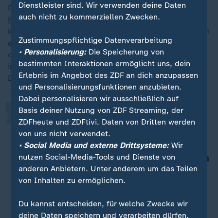
Dienstleister sind. Wir verwenden deine Daten
Fraktionsvorsitzende der CDU/CSU-Fraktion im
auch nicht zu kommerziellen Zwecken.
Bundestag
, Norbert Röttgen, völlig überrascht. "Ich
kann nichts von Ihrer Schilderung bestätigen." Röttgen
Zustimmungspflichtige Datenverarbeitung
erklärte, dass Mariam Laus Beobachtung, die er ihr
„
• Personalisierung:
Die Speicherung von
durchaus abnehme und deren Authentizität er nicht
bestimmten Interaktionen ermöglicht uns, dein
infrage stelle, mit seinem eigenen authentischen
Erlebnis im Angebot des ZDF an dich anzupassen
Erleben nicht übereinstimme.
und Personalisierungsfunktionen anzubieten.
Dabei personalisieren wir ausschließlich auf
Basis deiner Nutzung von ZDF Streaming, der
Ich komme (…) aus einer
ZDFheute und ZDFtivi. Daten von Dritten werden
zweitägigen Klausurtagung des
von uns nicht verwendet.
Fraktionsvorstandes der CDU/CSU
• Social Media und externe Drittsysteme:
Wir
Fraktion. 'Es geht nicht mehr', hat da
nutzen Social-Media-Tools und Dienste von
anderen Anbietern. Unter anderem um das Teilen
kein Mensch gesagt. Auch nicht
von Inhalten zu ermöglichen.
beim Abendessen oder beim Bier.
Du kannst entscheiden, für welche Zwecke wir
Norbert Röttgen, stellvertretender Fraktionsvorsitzender der
CDU/CSU-Fraktion im Bundestag
deine Daten speichern und verarbeiten dürfen.