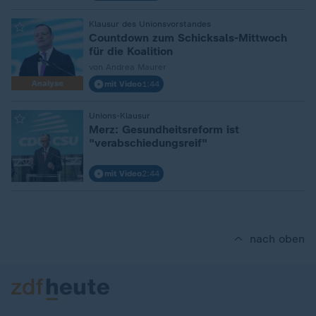
:
Klausur des Unionsvorstandes
Countdown zum Schicksals-Mittwoch
für die Koalition
von Andrea Maurer
Analyse
mit Video
1:44
:
Unions-Klausur
Merz: Gesundheitsreform ist
"verabschiedungsreif"
mit Video
2:44
nach oben