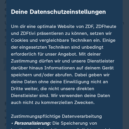
Als eines von vielen Beispielen nannte Markus Lanz
eine Anfrage der thüringischen AfD: "Welche
Deine Datenschutzeinstellungen
Kenntnisse liegen der Landesregierung über den
Umfang militärischer Transittransporte durch Thüringen
„
Um dir eine optimale Website von ZDF, ZDFheute
seit dem Jahr 2022 vor? Gliederung nach Jahren, Art
und ZDFtivi präsentieren zu können, setzen wir
des Transports, Straße, Schiene, Anzahl der
Cookies und vergleichbare Techniken ein. Einige
Durchfahrten, bekannte Haltepunkte usw."
der eingesetzten Techniken sind unbedingt
erforderlich für unser Angebot. Mit deiner
Zustimmung dürfen wir und unsere Dienstleister
Das heißt, der FSB muss nur einmal
darüber hinaus Informationen auf deinem Gerät
googeln und kann es nachlesen.
speichern und/oder abrufen. Dabei geben wir
deine Daten ohne deine Einwilligung nicht an
Justus Bender, Journalist
Dritte weiter, die nicht unsere direkten
Dienstleister sind. Wir verwenden deine Daten
auch nicht zu kommerziellen Zwecken.
Bender verwies darauf, dass solche Fragen auch
diskret in Ausschüssen gestellt werden könnten,
Zustimmungspflichtige Datenverarbeitung
worauf Chrupalla sich beschwerte: "Waren Sie schon
• Personalisierung:
Die Speicherung von
mal im Ausschuss dabei? Da kriegt man überhaupt