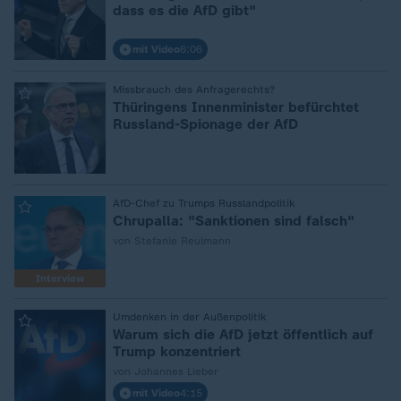
dass es die AfD gibt"
mit Video
6:06
:
Missbrauch des Anfragerechts?
Thüringens Innenminister befürchtet
Russland-Spionage der AfD
:
AfD-Chef zu Trumps Russlandpolitik
Chrupalla: "Sanktionen sind falsch"
von Stefanie Reulmann
Interview
:
Umdenken in der Außenpolitik
Warum sich die AfD jetzt öffentlich auf
Trump konzentriert
von Johannes Lieber
mit Video
4:15