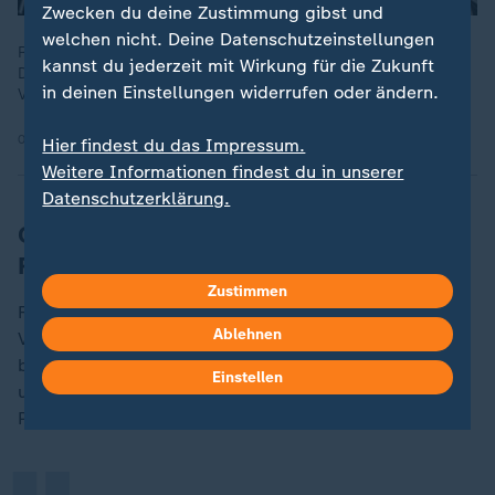
Zwecken du deine Zustimmung gibst und
welchen nicht. Deine Datenschutzeinstellungen
Russland erhöht weiter den Druck auf die Ukraine. Bei
kannst du jederzeit mit Wirkung für die Zukunft
Drohnenangriffen nimmt Moskau nicht nur die Infrastruktur ins
in deinen Einstellungen widerrufen oder ändern.
Visier, auch Wohnhäuser werden getroffen - wie in Dnipro.
08.11.2025 | 1:50 min
Hier findest du das Impressum.
Weitere Informationen findest du in unserer
Datenschutzerklärung.
Chrupalla sieht keine Gefahr durch
Russland
Zustimmen
Für Chrupalla waren dies alles unbelegte
Ablehnen
Vermutungen. Von Markus Lanz gefragt, was ihn dazu
„
bringe, einen Satz wie "Dieses Land [Russland] ist für
Einstellen
uns keine Gefahr" zu sagen, wiederholte der AfD-
Politiker: