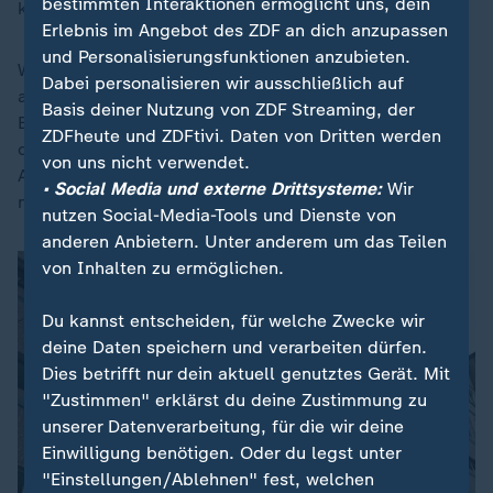
bestimmten Interaktionen ermöglicht uns, dein
keine Antwort."
Erlebnis im Angebot des ZDF an dich anzupassen
und Personalisierungsfunktionen anzubieten.
Worauf der Journalist antwortete: "Das hat vielleicht
Dabei personalisieren wir ausschließlich auf
auch den Grund, dass es nicht im Interesse der
Basis deiner Nutzung von ZDF Streaming, der
Bundesrepublik Deutschland ist, dass sie sozusagen
ZDFheute und ZDFtivi. Daten von Dritten werden
das staatliche Interesse gefährden durch ihre
von uns nicht verwendet.
Anfragen, die dann öffentlich herausposaunt werden,
• Social Media und externe Drittsysteme:
Wir
möglicherweise an russische Dienste."
nutzen Social-Media-Tools und Dienste von
anderen Anbietern. Unter anderem um das Teilen
von Inhalten zu ermöglichen.
Du kannst entscheiden, für welche Zwecke wir
deine Daten speichern und verarbeiten dürfen.
Dies betrifft nur dein aktuell genutztes Gerät. Mit
"Zustimmen" erklärst du deine Zustimmung zu
unserer Datenverarbeitung, für die wir deine
Einwilligung benötigen. Oder du legst unter
"Einstellungen/Ablehnen" fest, welchen