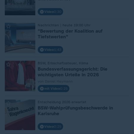
Video
0:30
Nachrichten | heute 19:00 Uhr
:
"Bewertung der Koalition auf
Tiefstwerten"
Video
1:43
BSW, Erbschaftssteuer, Klima
:
Bundesverfassungsgericht: Die
wichtigsten Urteile in 2026
von Daniel Heymann
mit Video
0:25
Entscheidung 2026 erwartet
:
BSW-Wahlprüfungsbeschwerde in
Karlsruhe
Video
0:25