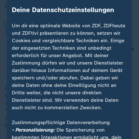
„
Das ZEW hält trotz Kritik an seinen Berechnungen fest:
Deine Datenschutzeinstellungen
Um dir eine optimale Website von ZDF, ZDFheute
Wir halten die Annahmen zur
und ZDFtivi präsentieren zu können, setzen wir
Modellierung nach wie vor für
Cookies und vergleichbare Techniken ein. Einige
plausibel. Alternative Modellierungen
der eingesetzten Techniken sind unbedingt
erforderlich für unser Angebot. Mit deiner
ändern nur wenig am Ergebnis.
Zustimmung dürfen wir und unsere Dienstleister
ZEW Mannheim
darüber hinaus Informationen auf deinem Gerät
speichern und/oder abrufen. Dabei geben wir
deine Daten ohne deine Einwilligung nicht an
Das liege daran, dass in der gewählten Modellierung
Dritte weiter, die nicht unsere direkten
Wohnkosten zwar nicht als separates Wohngeld, aber
Dienstleister sind. Wir verwenden deine Daten
als gebündelte Leistung abgedeckt würden.
auch nicht zu kommerziellen Zwecken.
"Wohnkosten der Haushalte werden über die Kosten
der Unterkunft in einem erweiterten SGB-II-System
Zustimmungspflichtige Datenverarbeitung
berücksichtigt", so das ZEW.
• Personalisierung:
Die Speicherung von
bestimmten Interaktionen ermöglicht uns, dein