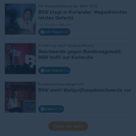
Für Neuauszählung der Wahl 2025
:
BSW klagt in Karlsruhe: Wagenknechts
letztes Gefecht
von Andrea Maurer
mit Video
0:25
Forderung nach Neuauszählung
:
Beschwerde gegen Bundestagswahl:
BSW hofft auf Karlsruhe
mit Video
0:25
Bundesverfassungsgericht
:
BSW stellt Wahlprüfungsbeschwerde vor
Video
0:25
Zeige mir mehr