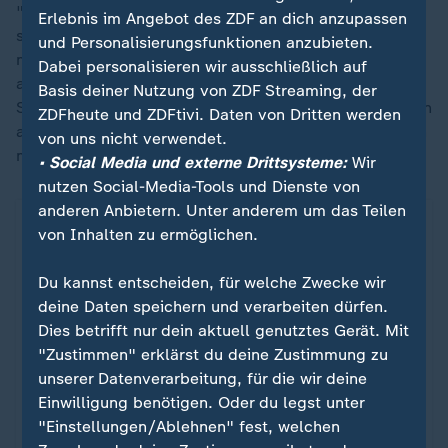
"Kritik an der Studie ist natürlich legitim. Wir weisen
Erlebnis im Angebot des ZDF an dich anzupassen
selbst darauf hin, dass wir mit Annahmen arbeiten
und Personalisierungsfunktionen anzubieten.
müssen", so das ZEW. Im
FDP-Programm
sei nicht
Dabei personalisieren wir ausschließlich auf
ausgeführt, wie die Zusammenlegung der
Basis deiner Nutzung von ZDF Streaming, der
Sozialleistungen umgesetzt werden solle. Auch bei den
ZDFheute und ZDFtivi. Daten von Dritten werden
anderen Parteien hätte man an verschiedenen Punkten
von uns nicht verwendet.
mit derartigen Annahmen gearbeitet.
• Social Media und externe Drittsysteme:
Wir
nutzen Social-Media-Tools und Dienste von
anderen Anbietern. Unter anderem um das Teilen
von Inhalten zu ermöglichen.
Du kannst entscheiden, für welche Zwecke wir
deine Daten speichern und verarbeiten dürfen.
Dies betrifft nur dein aktuell genutztes Gerät. Mit
"Zustimmen" erklärst du deine Zustimmung zu
unserer Datenverarbeitung, für die wir deine
Einwilligung benötigen. Oder du legst unter
"Einstellungen/Ablehnen" fest, welchen