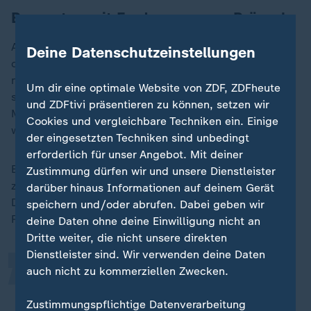
Bauerntag mit Forderungen an Brüssel
Auch die Politik muss aus Sicht der Landwirte
Deine Datenschutzeinstellungen
optimieren, zum Beispiel bei der Bürokratie. Ständig
neue Auflagen aus Brüssel - das zermürbt statt zu
Um dir eine optimale Website von ZDF, ZDFheute
stärken. Mehr Freiheit wünscht sich auch Bio-Bauer
und ZDFtivi präsentieren zu können, setzen wir
Martin Brengartner. "Also kein so ganz enges Korsett,
Cookies und vergleichbare Techniken ein. Einige
würde ich es jetzt mal nennen", sagt er.
der eingesetzten Techniken sind unbedingt
erforderlich für unser Angebot. Mit deiner
Beim Deutschen Bauerntag in Freiburg kommt all dies
Zustimmung dürfen wir und unsere Dienstleister
„
zur Sprache. Joachim Rukwied, der Präsident des
darüber hinaus Informationen auf deinem Gerät
Deutschen Bauernverbands, hat eine klare Ansage
speichern und/oder abrufen. Dabei geben wir
Richtung Brüssel:
deine Daten ohne deine Einwilligung nicht an
Dritte weiter, die nicht unsere direkten
Dienstleister sind. Wir verwenden deine Daten
auch nicht zu kommerziellen Zwecken.
Die EU ist gut beraten, ihren Kurs
neu zu justieren bei der
Zustimmungspflichtige Datenverarbeitung