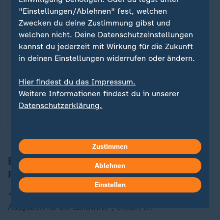
"Einstellungen/Ablehnen" fest, welchen
Bauern unter Druck
Zwecken du deine Zustimmung gibst und
Wie der Krieg in Nahost deutsche
:
welchen nicht. Deine Datenschutzeinstellungen
Landwirte belastet
kannst du jederzeit mit Wirkung für die Zukunft
in deinen Einstellungen widerrufen oder ändern.
Viele Landwirte in Deutschland kämpfen mit den
Folgen des Iran-Kriegs. Nicht nur die hohen
Hier findest du das Impressum.
Spritpreise bereiten ihnen Probleme, sondern auch
Weitere Informationen findest du in unserer
gestiegene Kosten bei Düngemitteln.
Datenschutzerklärung.
mit Video
30:42
Zustimmen
Bauernpräsident: "Wir spielen mit dem
Ablehnen
Feuer"
„
Einstellen
"Wir haben nicht mal ein Prozent der öffentlichen
Ausgaben für die Landwirte", erklärt er.