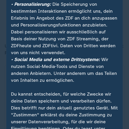
Landwirtschaftspolitik. Wir müssen
• Personalisierung:
Die Speicherung von
wieder mehr auf
bestimmten Interaktionen ermöglicht uns, dein
Wettbewerbsfähigkeit schauen.
Erlebnis im Angebot des ZDF an dich anzupassen
und Personalisierungsfunktionen anzubieten.
Joachim Rukwied, Präsident des Deutschen Bauernverbands
Dabei personalisieren wir ausschließlich auf
Basis deiner Nutzung von ZDF Streaming, der
ZDFheute und ZDFtivi. Daten von Dritten werden
Um wettbewerbsfähig zu sein, braucht es nach Ansicht
von uns nicht verwendet.
Rukwieds auch mehr Geld vom Staat.
• Social Media und externe Drittsysteme:
Wir
nutzen Social-Media-Tools und Dienste von
anderen Anbietern. Unter anderem um das Teilen
von Inhalten zu ermöglichen.
Du kannst entscheiden, für welche Zwecke wir
deine Daten speichern und verarbeiten dürfen.
Dies betrifft nur dein aktuell genutztes Gerät. Mit
"Zustimmen" erklärst du deine Zustimmung zu
unserer Datenverarbeitung, für die wir deine
Einwilligung benötigen. Oder du legst unter