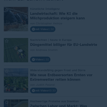
:
Künstliche Intelligenz
Landwirtschaft: Wie KI die
Milchproduktion steigern kann
von Christopher Heinze
mit Video
1:50
:
Nachrichten | heute in Europa
Düngemittel billiger für EU-Landwirte
von Andreas Stamm
Video
1:32
:
Widerstandsfähig gegen Frost und Dürre
Wie neue Erdbeersorten Ernten vor
Extremwetter retten können
von Judith Paland
mit Video
43:33
:
Hochwertige Proteine aus Insekten
Zwischen Labor und Markt: Was