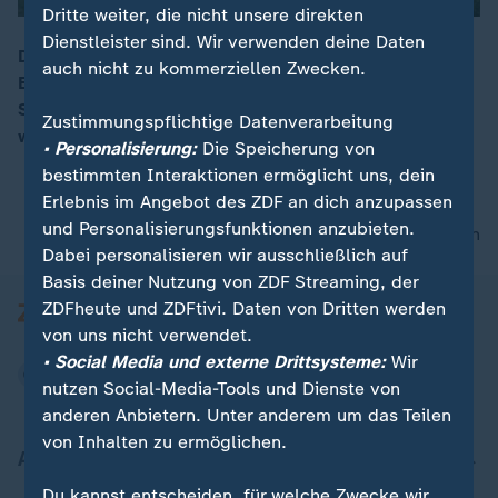
Dritte weiter, die nicht unsere direkten
Dienstleister sind. Wir verwenden deine Daten
Düngemittel sind durch den Iran-Konflikt teurer. Ein
auch nicht zu kommerziellen Zwecken.
EU-Aktionsplan soll Europas Landwirten helfen: Die
00:16
Standardzölle auf Stickstoffdüngemittel-Importe
Zustimmungspflichtige Datenverarbeitung
werden für ein Jahr ausgesetzt.
• Personalisierung:
Die Speicherung von
bestimmten Interaktionen ermöglicht uns, dein
Erlebnis im Angebot des ZDF an dich anzupassen
und Personalisierungsfunktionen anzubieten.
nach oben
Dabei personalisieren wir ausschließlich auf
Basis deiner Nutzung von ZDF Streaming, der
ZDFheute und ZDFtivi. Daten von Dritten werden
von uns nicht verwendet.
• Social Media und externe Drittsysteme:
Wir
nutzen Social-Media-Tools und Dienste von
anderen Anbietern. Unter anderem um das Teilen
von Inhalten zu ermöglichen.
Aktuell bei ZDFheute
Du kannst entscheiden, für welche Zwecke wir