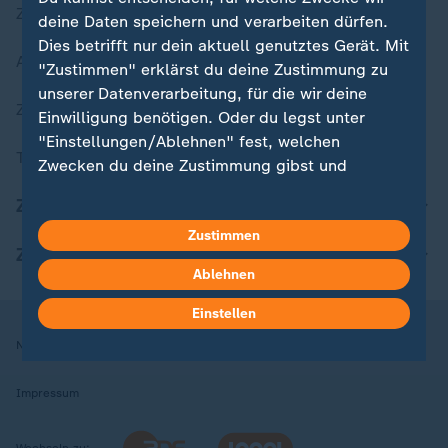
Zuletzt veröffentlicht
deine Daten speichern und verarbeiten dürfen.
Dies betrifft nur dein aktuell genutztes Gerät. Mit
Aktuelle Sendungs-Videos
"Zustimmen" erklärst du deine Zustimmung zu
unserer Datenverarbeitung, für die wir deine
ZDFheute Stories
Einwilligung benötigen. Oder du legst unter
"Einstellungen/Ablehnen" fest, welchen
Themen im Überblick
Zwecken du deine Zustimmung gibst und
welchen nicht. Deine Datenschutzeinstellungen
ZDFheute Update
kannst du jederzeit mit Wirkung für die Zukunft
Zustimmen
in deinen Einstellungen widerrufen oder ändern.
ZDFheute Apps
Ablehnen
Hier findest du das Impressum.
Weitere Informationen findest du in unserer
Einstellen
Datenschutzerklärung.
Nutzungsbedingungen
Datenschutz
Datenschutzeinstellungen
Impressum