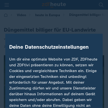
Düngemittel billiger für
Video
heute in Europa
Düngemittel billiger für EU-Landwirte
von Andreas Stamm
Deine Datenschutzeinstellungen
|
26.05.2026 | 16:00
Um dir eine optimale Website von ZDF, ZDFheute
und ZDFtivi präsentieren zu können, setzen wir
Cookies und vergleichbare Techniken ein. Einige
der eingesetzten Techniken sind unbedingt
erforderlich für unser Angebot. Mit deiner
Zustimmung dürfen wir und unsere Dienstleister
darüber hinaus Informationen auf deinem Gerät
speichern und/oder abrufen. Dabei geben wir
deine Daten ohne deine Einwilligung nicht an