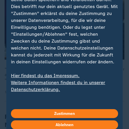
Dies betrifft nur dein aktuell genutztes Gerät. Mit
"Zustimmen" erklärst du deine Zustimmung zu
unserer Datenverarbeitung, für die wir deine
Einwilligung benötigen. Oder du legst unter
"Einstellungen/Ablehnen" fest, welchen
Zwecken du deine Zustimmung gibst und
welchen nicht. Deine Datenschutzeinstellungen
kannst du jederzeit mit Wirkung für die Zukunft
in deinen Einstellungen widerrufen oder ändern.
"Wir brauchen Drohnenabwehr an der Nato-Ostflanke, und zwar
an der gesamten Nato-Ostgrenze", sagte Norbert Röttgen bei
Hier findest du das Impressum.
"maybrit illner".
Weitere Informationen findest du in unserer
Datenschutzerklärung.
18.09.2025 | 1:36 min
Zustimmen
Russische Drohnen provozieren Nato-
Mitglieder
Ablehnen