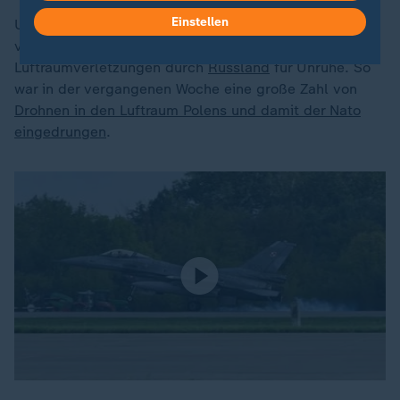
Einstellen
Unter den Verbündeten der
Nato
sorgten in den
vergangenen zwei Wochen verstärkte
Luftraumverletzungen durch
Russland
für Unruhe. So
war in der vergangenen Woche eine große Zahl von
Drohnen in den Luftraum Polens und damit der Nato
eingedrungen
.