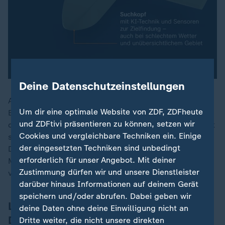
Deine Datenschutzeinstellungen
Anfang des Jahres ist beschlossen worden, dass die
Um dir eine optimale Website von ZDF, ZDFheute
Bundeswehr Loitering Munition beschafft. "Und Ende
und ZDFtivi präsentieren zu können, setzen wir
des Jahres wird die Truppe das erste Mal scharf damit
Cookies und vergleichbare Techniken ein. Einige
schießen", sagt Breuer. "Parallel dazu wird der Kampf
der eingesetzten Techniken sind unbedingt
Drohne gegen Drohne mit Nachdruck vorangetrieben.
erforderlich für unser Angebot. Mit deiner
Mit dem gleichen hohen Tempo wie bei der Einführung
Zustimmung dürfen wir und unsere Dienstleister
von Loitering Munitions."
darüber hinaus Informationen auf deinem Gerät
speichern und/oder abrufen. Dabei geben wir
Luftverteidigung braucht Mix aus
deine Daten ohne deine Einwilligung nicht an
Drohnenabwehr und Raketen
Dritte weiter, die nicht unsere direkten