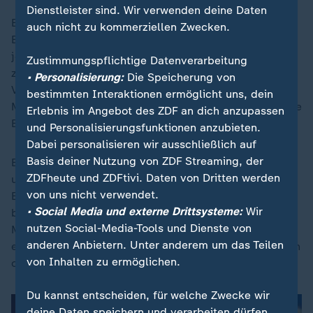
Dienstleister sind. Wir verwenden deine Daten
Ein "Fehler" wäre es aber nach seinen Worten, andere
auch nicht zu kommerziellen Zwecken.
Bedrohungen aus dem Blick zu verlieren. "Wir dürfen
jetzt nicht sagen, wir schauen nur auf Drohnen. So
Zustimmungspflichtige Datenverarbeitung
zentral die Entwicklung von Drohnen für unsere
• Personalisierung:
Die Speicherung von
Verteidigungsfähigkeit ist, wir haben nach wie vor
bestimmten Interaktionen ermöglicht uns, dein
Marschflugkörper, Raketen und Luftfahrzeuge, die eine
Erlebnis im Angebot des ZDF an dich anzupassen
Bedrohung darstellen."
und Personalisierungsfunktionen anzubieten.
Dabei personalisieren wir ausschließlich auf
Basis deiner Nutzung von ZDF Streaming, der
Bei den neuen Drohnen geht es im Fall der Fälle auch
ZDFheute und ZDFtivi. Daten von Dritten werden
um die Verfügbarkeit großer Mengen - die
von uns nicht verwendet.
Entwicklungszyklen sind aber sehr kurz, viel kürzer als
• Social Media und externe Drittsysteme:
Wir
bei Granaten oder Raketen. Es bringt den
nutzen Social-Media-Tools und Dienste von
Militärplanern deswegen wenig, große Lagerbestände
anderen Anbietern. Unter anderem um das Teilen
einer Waffe vorzuhalten, die ihre Wirksamkeit in Jahren
von Inhalten zu ermöglichen.
oder auch Monaten verloren haben könnte.
Du kannst entscheiden, für welche Zwecke wir
deine Daten speichern und verarbeiten dürfen.