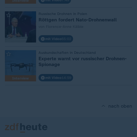
mit Video
7:49
Interview
:
Russische Drohnen in Polen
Röttgen fordert Nato-Drohnenwall
von Florence-Anne Kälble
mit Video
65:02
:
Auskundschaften in Deutschland
Experte warnt vor russischer Drohnen-
Spionage
mit Video
14:59
Interview
nach oben