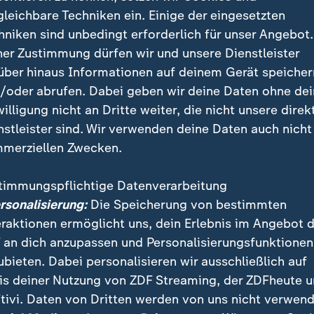
gleichbare Techniken ein. Einige der eingesetzten
hniken sind unbedingt erforderlich für unser Angebot.
ner Zustimmung dürfen wir und unsere Dienstleister
über hinaus Informationen auf deinem Gerät speicher
/oder abrufen. Dabei geben wir deine Daten ohne de
willigung nicht an Dritte weiter, die nicht unsere direk
nstleister sind. Wir verwenden deine Daten auch nicht
r gelten neue Regeln für den Wehrdienst. Um mehr Freiwill
merziellen Zwecken.
fassung eingeführt: Alle ab 18 Jahren erhalten einen Frag
timmungspflichtige Datenverarbeitung
ersonalisierung:
Die Speicherung von bestimmten
eraktionen ermöglicht uns, dein Erlebnis im Angebot 
ill Aktionsplan im Januar in Kraft s
 an dich anzupassen und Personalisierungsfunktionen
ubieten. Dabei personalisieren wir ausschließlich auf
i den Fallschirmjägern waren durch Eingaben bei der 
is deiner Nutzung von ZDF Streaming, der ZDFheute 
en Eva Högl (SPD) bekannt geworden.
tivi. Daten von Dritten werden von uns nicht verwend