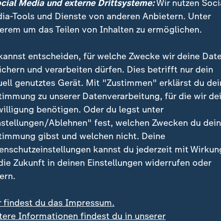
ocial Media und externe Drittsysteme:
Wir nutzen Soci
r neu im Freiwilligen Wehrdienst
ia-Tools und Dienste von anderen Anbietern. Unter
erem um das Teilen von Inhalten zu ermöglichen.
te an, er wolle den angekündigten Aktionsplan Luftla
kannst entscheiden, für welche Zwecke wir deine Dat
 Kraft setzen. Er werde vier Handlungsfelder umfasse
ichern und verarbeiten dürfen. Dies betrifft nur dein
enstaufsicht, strukturelle Maßnahmen zur Verbesserun
uell genutztes Gerät. Mit "Zustimmen" erklärst du dei
 Fallschirmjägerregimenter. Zudem verbesserte
timmung zu unserer Datenverarbeitung, für die wir de
nahmen und eine Anpassung der Werdegänge bei Offi
willigung benötigen. Oder du legst unter
 Diese sollten künftig auch Perspektiven und Erfahru
nstellungen/Ablehnen" fest, welchen Zwecken du dei
Heeres gewinnen können.
timmung gibst und welchen nicht. Deine
enschutzeinstellungen kannst du jederzeit mit Wirkun
sagte, nach dem Stand der Untersuchung werde von 
 die Zukunft in deinen Einstellungen widerrufen oder
m Fallschirmjägerregiment 26 ausgegangen. In 18 Fä
ern.
inarmaßnahmen verhängt. In 20 Fällen hat die
nwaltschaft bei der Division Schnelle Kräfte disziplin
r findest du das Impressum.
 aufgenommen. Es wurden zwei gerichtliche Disziplin
tere Informationen findest du in unserer
16 Fällen erfolgte eine Abgabe an die zuständige zivile