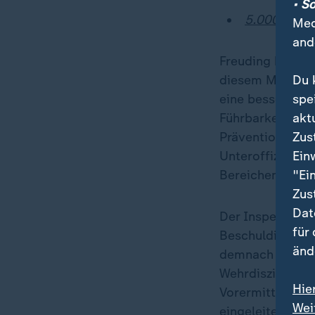
• S
5.000 Bürge
Med
and
Freuding kündig
Du 
diesem Monat in
spe
eine bessere Di
akt
Führbarkeit der
Zus
Präventionsmaß
Ein
Unteroffizieren.
"Ei
Bereichen des 
Zus
Dat
Der Inspekteur 
für
Beschuldigten i
änd
demnach Diszipl
Wehrdisziplinara
Hie
Vorermittlungen
Wei
eingeleitet. In 