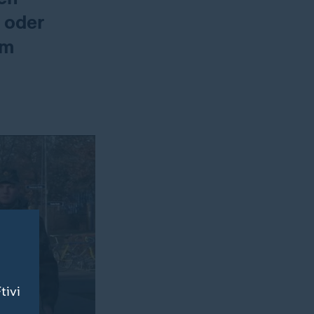
 oder
um
tivi