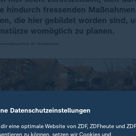
e hindurch fressenden Maßnahmen
en, die hier gebildet worden sind, 
mstürze womöglich zu planen.
Generalinspekteur der Bundeswehr
ine Datenschutzeinstellungen
dir eine optimale Website von ZDF, ZDFheute und ZDF
sentieren zu können, setzen wir Cookies und