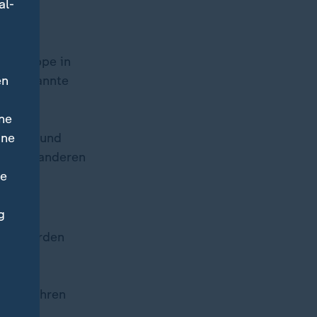
al-
ndetruppe in
en
n. Er nannte
g der
ne
ine
zieren und
ngen in anderen
ne
g
55
llen wurden
are
arverfahren