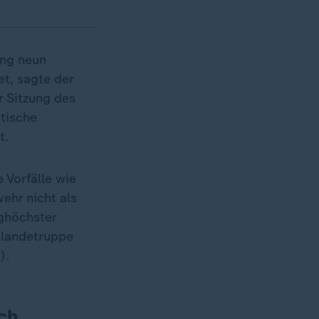
ang neun
et, sagte der
r Sitzung des
stische
t.
 Vorfälle wie
ehr nicht als
nghöchster
ftlandetruppe
).
rch