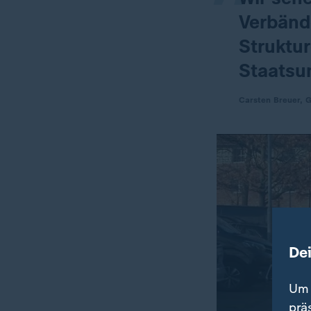
Verbänd
Struktur
Staatsu
Carsten Breuer, 
De
Um 
prä