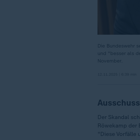
Die Bundeswehr se
und "besser als d
November.
12.11.2025 | 6:39 min
Ausschuss
Der Skandal sc
Röwekamp der B
"Diese Vorfälle