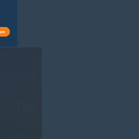
stes
len