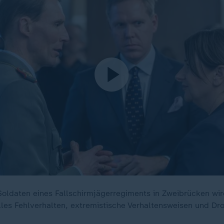
ldaten eines Fallschirmjägerregiments in Zweibrücken wird 
les Fehlverhalten, extremistische Verhaltensweisen und D