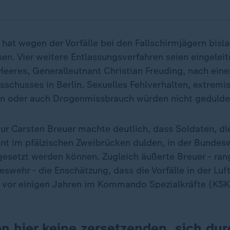
hat wegen der Vorfälle bei den Fallschirmjägern bisl
en. Vier weitere Entlassungsverfahren seien eingeleit
Heeres, Generalleutnant Christian Freuding, nach eine
schusses in Berlin. Sexuelles Fehlverhalten, extremi
n oder auch Drogenmissbrauch würden nicht gedulde
ur Carsten Breuer machte deutlich, dass Soldaten, die
t im pfälzischen Zweibrücken dulden, in der Bundesw
gesetzt werden können. Zugleich äußerte Breuer - ra
swehr - die Enschätzung, dass die Vorfälle in der Lu
s vor einigen Jahren im Kommando Spezialkräfte (KSK
n hier keine zersetzenden, sich du