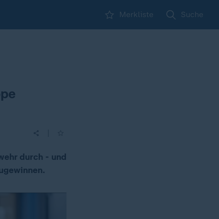
Merkliste
Suche
ppe
|
wehr durch - und
zugewinnen.