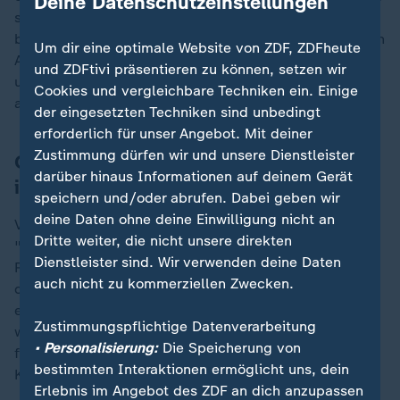
Deine Datenschutzeinstellungen
sich bringen - was sie für die einzelnen Soldaten
bedeuten und welche Auswirkungen sie auch auf deren
Um dir eine optimale Website von ZDF, ZDFheute
Angehörige haben. "Was passieren kann, auf was wir
und ZDFtivi präsentieren zu können, setzen wir
uns einstellen müssen, wie viele traumatisiert sind und
Cookies und vergleichbare Techniken ein. Einige
auch moralisch verwundet sind."
der eingesetzten Techniken sind unbedingt
erforderlich für unser Angebot. Mit deiner
Zustimmung dürfen wir und unsere Dienstleister
Oberleutnant: "Mir war nicht klar, was
darüber hinaus Informationen auf deinem Gerät
ich dort machen würde"
speichern und/oder abrufen. Dabei geben wir
deine Daten ohne deine Einwilligung nicht an
Von solchen moralischen Verwundungen sprach bei
Dritte weiter, die nicht unsere direkten
"Markus Lanz" unter anderem der Hauptmann der
Dienstleister sind. Wir verwenden deine Daten
Reserve Marc Hinzmann. Am 13. August 2021 wurde
auch nicht zu kommerziellen Zwecken.
der damalige Oberleutnant Hinzmann alarmiert und zu
einem Einsatz beordert. Er war im festen Glauben, er
„
Zustimmungspflichtige Datenverarbeitung
würde mit seiner Truppe nach Taschkent in Usbekistan
• Personalisierung:
Die Speicherung von
fliegen. Erst am Flughafen erfuhr er, dass er nach
bestimmten Interaktionen ermöglicht uns, dein
Kabul in
Afghanistan
fliegen würde.
Erlebnis im Angebot des ZDF an dich anzupassen