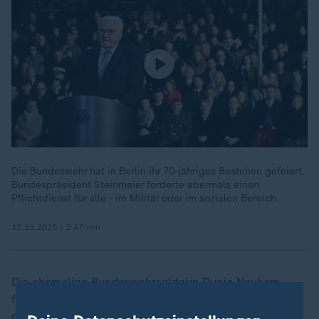
Die Bundeswehr hat in Berlin ihr 70-jähriges Bestehen gefeiert.
Bundespräsident Steinmeier forderte abermals einen
Pflichtdienst für alle - im Militär oder im sozialen Bereich.
12.11.2025 | 2:47 min
Die ehemalige Bundeswehrsoldatin Dunja Neukam
forderte bei "Lanz", öffentlich und unmissverständlich
darüber zu sprechen, welche Belastungen Einsätze mit