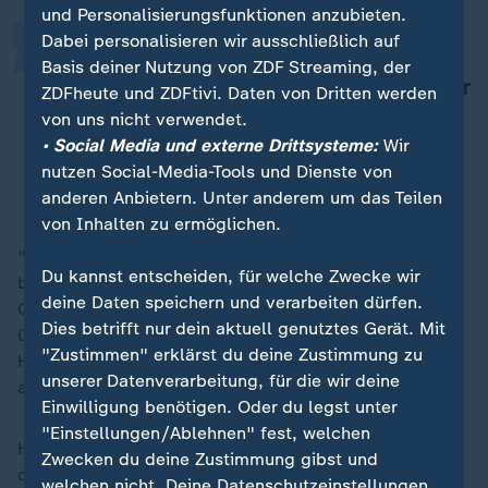
und Personalisierungsfunktionen anzubieten.
Dabei personalisieren wir ausschließlich auf
Ich wusste nicht, was da auf mich
Basis deiner Nutzung von ZDF Streaming, der
zukommen wird. Vom Auftrag her war
ZDFheute und ZDFtivi. Daten von Dritten werden
mir nicht klar, was ich dort vor Ort
von uns nicht verwendet.
machen würde.
• Social Media und externe Drittsysteme:
Wir
nutzen Social-Media-Tools und Dienste von
Ehemaliger Oberleutnant Marc Hinzmann
anderen Anbietern. Unter anderem um das Teilen
von Inhalten zu ermöglichen.
"Ich lande da, diese Ladeluke geht hinten auf,
Du kannst entscheiden, für welche Zwecke wir
brüllende Hitze schlägt einen entgegen. Es ist ein
deine Daten speichern und verarbeiten dürfen.
Gestank in der Luft. Ich komm' da raus und ich sehe
Dies betrifft nur dein aktuell genutztes Gerät. Mit
überall Soldaten. Ich sehe irgendwelche Drohnen am
"Zustimmen" erklärst du deine Zustimmung zu
Himmel fliegen. Ich kam mir vor wie in einer ganz
unserer Datenverarbeitung, für die wir deine
anderen Welt."
Einwilligung benötigen. Oder du legst unter
"Einstellungen/Ablehnen" fest, welchen
Hinzmann sollte im Eiltempo die Evakuierung von
Zwecken du deine Zustimmung gibst und
deutschen Staatsangehörigen und Ortskräften
welchen nicht. Deine Datenschutzeinstellungen