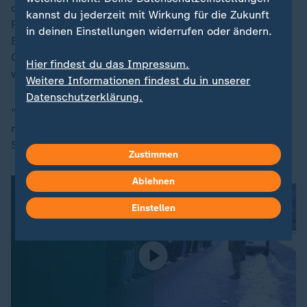
organisieren - ohne genaue Vorgaben der deutschen
kannst du jederzeit mit Wirkung für die Zukunft
Regierung, ohne aktuelle Fluglisten und ohne
in deinen Einstellungen widerrufen oder ändern.
Einweisung. Vor den Toren des Flughafens herrschte
Chaos. Die Menschen flehten darum, ausgeflogen zu
Hier findest du das Impressum.
werden, die Taliban im Rücken.
Weitere Informationen findest du in unserer
Datenschutzerklärung.
"Meine erste Frage war immer: Warum soll ich Sie mit
nach Deutschland nehmen? Welche Grundlage haben
Sie?"
Zustimmen
Ablehnen
Einstellen