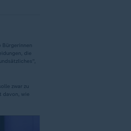
e Bürgerinnen
eidungen, die
undsätzliches",
olle zwar zu
t davon, wie