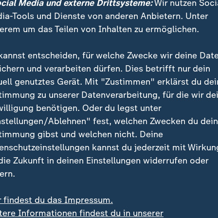
ocial Media und externe Drittsysteme:
Wir nutzen Soci
ia-Tools und Dienste von anderen Anbietern. Unter
erem um das Teilen von Inhalten zu ermöglichen.
kannst entscheiden, für welche Zwecke wir deine Dat
ichern und verarbeiten dürfen. Dies betrifft nur dein
uell genutztes Gerät. Mit "Zustimmen" erklärst du dei
timmung zu unserer Datenverarbeitung, für die wir de
willigung benötigen. Oder du legst unter
nstellungen/Ablehnen" fest, welchen Zwecken du dei
timmung gibst und welchen nicht. Deine
enschutzeinstellungen kannst du jederzeit mit Wirkun
 die Zukunft in deinen Einstellungen widerrufen oder
ern.
z war es die erste Generaldebatte als Kanzler im Bundestag.
berichtet ZDF-Korrespondent Wulf Schmiese aus Berlin.
r findest du das Impressum.
tere Informationen findest du in unserer