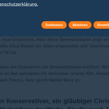
enschutzerklärung.
Der Bundestag ist für die AfD eine S
Zustimmen
Ablehnen
Einstel
ne
ne neue Erkenntnis. Aber diese Generaldebatte zeigt e
efin Alice Weidel vor allem ansprechen will: Userinne
d TikTok.
, dass die Opposition die Generaldebatte eröffnet. Wei
de an den getöteten US-Aktivisten Charlie Kirk. Kanzl
sem Thema, dann greift Weidel Merz an:
in Konservativer, ein gläubiger Chris