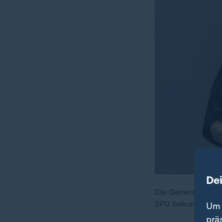
De
Die Generaldebat
SPD bekunden den 
Um 
prä