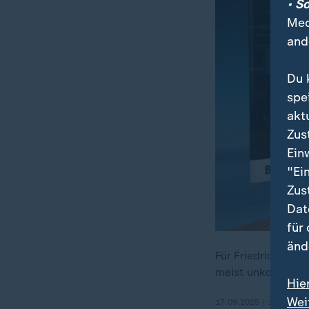
• S
Med
and
Du 
spe
akt
Zus
Ein
"Ei
Zus
Dat
für
änd
Für Friedrich Mer
meist unkonkret, 
Hie
Wei
17.09.2025 | 1:28 min