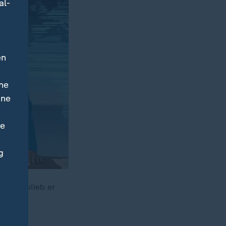
al-
en
ne
ine
ne
g
 Dabei blieb er