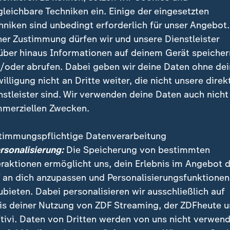
gleichbare Techniken ein. Einige der eingesetzten
hniken sind unbedingt erforderlich für unser Angebot.
ner Zustimmung dürfen wir und unsere Dienstleister
eginn seiner Kanzlerschaft gesagt, die Bürger würden
über hinaus Informationen auf deinem Gerät speicher
dass sich etwas ändere. Heute nun, am 17. Septembe
/oder abrufen. Dabei geben wir deine Daten ohne de
tige Ausdauer". Auch in den kommenden Jahren müsse
willigung nicht an Dritte weiter, die nicht unsere direk
n:
nstleister sind. Wir verwenden deine Daten auch nicht
merziellen Zwecken.
sich ein Winter, ein Frühling, ein S
timmungspflichtige Datenverarbeitung
r Herbst anschließen mit Reformen.
ersonalisierung:
Die Speicherung von bestimmten
eraktionen ermöglicht uns, dein Erlebnis im Angebot 
DU), Bundeskanzler
 an dich anzupassen und Personalisierungsfunktionen
ubieten. Dabei personalisieren wir ausschließlich auf
is deiner Nutzung von ZDF Streaming, der ZDFheute 
tivi. Daten von Dritten werden von uns nicht verwend