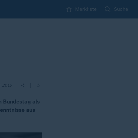
Merkliste
Suche
|
| 13:15
n Bundestag als
kenntnisse aus