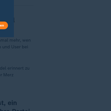
ocial
len
inmal mehr, wen
n und User bei
del erinnert zu
er Merz
t, ein