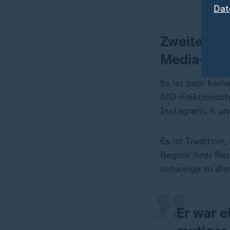
Dat
Zweitens: 
Media-Büh
Es ist zwar kei
AfD-Fraktionsch
Instagram, X un
„
Es ist Tradition
Beginn ihrer Re
schweige zu die
Er war e