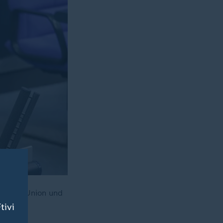
erung. Union und
e.
tivi