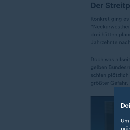
Der Streit
Konkret ging es 
"Neckarwesthei
drei hätten pla
Jahrzehnte nach
Doch was allsei
gelben Bundesre
schien plötzlic
größter Gefahr, 
De
Um 
prä