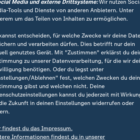
ocial Media und externe Drittsysteme:
Wir nutzen Soci
t von russischem Gas war enorm. Sonnenklar erschie
ia-Tools und Dienste von anderen Anbietern. Unter
ds auf die Ukraine, dass Deutschland davon loskomm
erem um das Teilen von Inhalten zu ermöglichen.
ssten geprüft werden - eben auch die Kernkraft.
kannst entscheiden, für welche Zwecke wir deine Dat
ichern und verarbeiten dürfen. Dies betrifft nur dein
 Habeck bestreiten Festlegung
uell genutztes Gerät. Mit "Zustimmen" erklärst du dei
n Befragung, neun von Vizekanzler
Robert Habeck
und
timmung zu unserer Datenverarbeitung, für die wir de
laf Scholz
, haben beide jegliche Vorfestlegung bestrit
willigung benötigen. Oder du legst unter
ndsätzlichen Bedenken gegen die Atomkraft - wirklich 
nstellungen/Ablehnen" fest, welchen Zwecken du dei
timmung gibst und welchen nicht. Deine
enschutzeinstellungen kannst du jederzeit mit Wirkun
 die Zukunft in deinen Einstellungen widerrufen oder
ne Machtwort wäre es nicht gegangen
ern.
ge, worum es ging, hieß: Hilft es, und ist es umsetzbar
r findest du das Impressum.
ähnlich formuliert wieder und wieder. Im Zentrum habe
tere Informationen findest du in unserer
erheit gestanden.