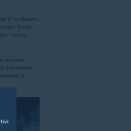
sar 2" in Bayern,
chsen. Diese
en - sechs
er schwarz-
on Fukushima,
schland in
tivi