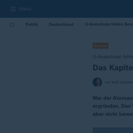
Menü
U-Ausschuss fehlen Bewe
Politik
Deutschland
Analyse
U-Ausschuss fehl
Das Kapite
:
von Wulf Schmie
War der Atomaus
ergründen. Den 
aber nicht bewe