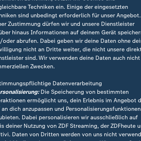
gleichbare Techniken ein. Einige der eingesetzten
hniken sind unbedingt erforderlich für unser Angebot.
ner Zustimmung dürfen wir und unsere Dienstleister
über hinaus Informationen auf deinem Gerät speicher
/oder abrufen. Dabei geben wir deine Daten ohne de
willigung nicht an Dritte weiter, die nicht unsere direk
nstleister sind. Wir verwenden deine Daten auch nicht
merziellen Zwecken.
timmungspflichtige Datenverarbeitung
ersonalisierung:
Die Speicherung von bestimmten
eraktionen ermöglicht uns, dein Erlebnis im Angebot 
z mussten sich dem Untersuchungsausschuss zum Atomauss
 an dich anzupassen und Personalisierungsfunktionen
 vor Ort seine Einschätzung.
ubieten. Dabei personalisieren wir ausschließlich auf
is deiner Nutzung von ZDF Streaming, der ZDFheute 
tivi. Daten von Dritten werden von uns nicht verwend