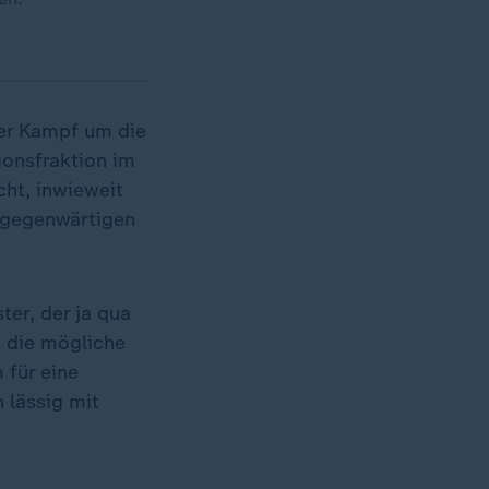
der Kampf um die
ionsfraktion im
ht, inwieweit
llgegenwärtigen
ter, der ja qua
n die mögliche
 für eine
 lässig mit