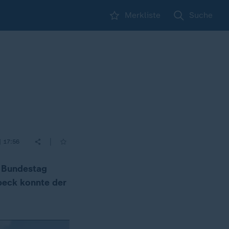
Merkliste
Suche
|
| 17:56
m Bundestag
beck konnte der