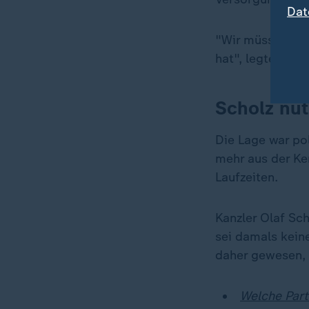
Dat
"Wir müssen heu
hat", legte sic
Scholz nut
Die Lage war pol
mehr aus der Ker
Laufzeiten.
Kanzler Olaf Sc
sei damals kein
daher gewesen, 
Welche Part