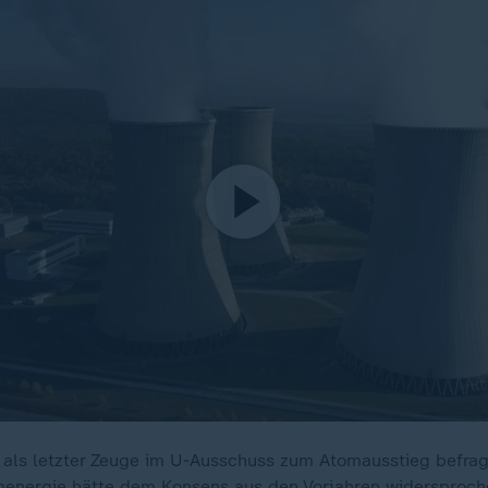
t als letzter Zeuge im U-Ausschuss zum Atomausstieg befrag
menergie hätte dem Konsens aus den Vorjahren widersproch