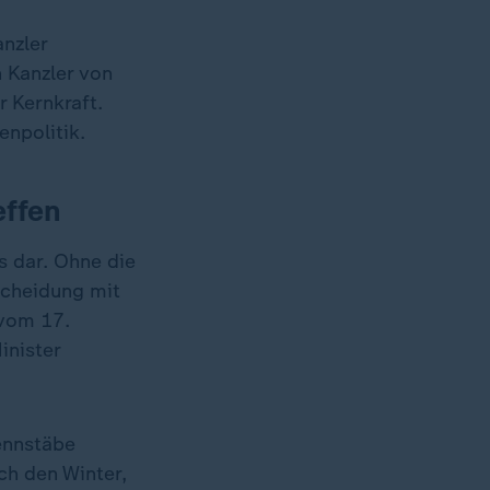
nzler
 Kanzler von
 Kernkraft.
enpolitik.
effen
s dar. Ohne die
scheidung mit
 vom 17.
inister
ennstäbe
ch den Winter,