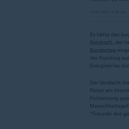
17.01.2025 | 1:39 min
Es hätte das bu
Kernkraft
, der 
Bundestag
einge
der Ausstieg au
Energiekrise du
Der Verdacht kla
Partei ein Atom
Fortsetzung gepr
Menschheitsgefa
"Freunde des ge