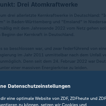
punkt: Drei Atomkraftwerke
um drei allerletzte Kernkraftwerke in Deutschland: "I
m" in Baden-Württemberg und "Emsland" in Niedersa
nmäßig mit dem Jahresende 2022 vom Netz gehen soll
 Beginn der Kernkraft in Deutschland.
ts so beschlossen war, und zwar federführend von ein
gierung im Jahr 2011 unmittelbar nach dem Unfall v
h unmöglich. Denn seit dem 24. Februar 2022 war Deut
unter einer massiven Energierkrise zu leiden.
ine Datenschutzeinstellungen
dir eine optimale Website von ZDF, ZDFheute und ZDF
sentieren zu können, setzen wir Cookies und