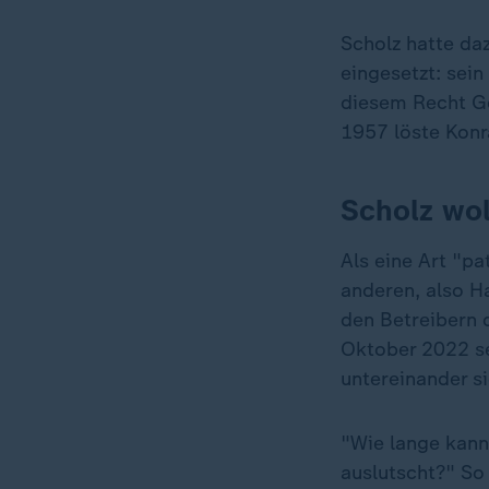
Scholz hatte da
eingesetzt: sei
diesem Recht Ge
1957 löste Konra
Scholz wol
Als eine Art "pa
anderen, also H
den Betreibern 
Oktober 2022 se
untereinander si
"Wie lange kann
auslutscht?" So