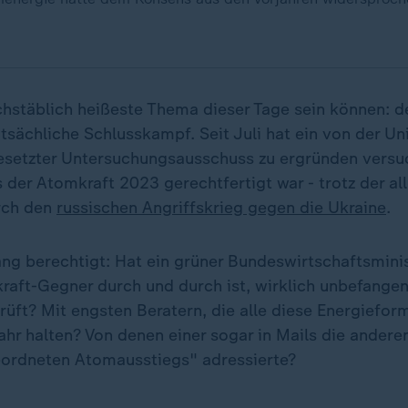
chstäblich heißeste Thema dieser Tage sein können: 
tatsächliche Schlusskampf. Seit Juli hat ein von der Un
setzter Untersuchungsausschuss zu ergründen versuc
s der Atomkraft 2023 gerechtfertigt war - trotz der a
rch den
russischen Angriffskrieg gegen die Ukraine
.
ng berechtigt: Hat ein grüner Bundeswirtschaftsminis
kraft-Gegner durch und durch ist, wirklich unbefange
üft? Mit engsten Beratern, die alle diese Energieform
hr halten? Von denen einer sogar in Mails die anderen
ordneten Atomausstiegs" adressierte?