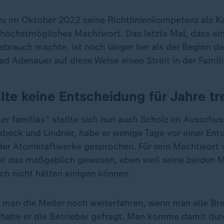
zu im Oktober 2022 seine Richtlinienkompetenz als Ka
n höchstmögliches Machtwort. Das letzte Mal, dass ein
brauch machte, ist noch länger her als der Beginn der
d Adenauer auf diese Weise einen Streit in der Famili
lte keine Entscheidung für Jahre tr
ter familias" stellte sich nun auch Scholz im Ausschus
abeck und Lindner, habe er wenige Tage vor einer Ent
der Atomkraftwerke gesprochen. Für sein Machtwort
i das maßgeblich gewesen, eben weil seine beiden M
ch nicht hätten einigen können.
 man die Meiler noch weiterfahren, wenn man alle Br
 habe er die Betrieber gefragt. Man komme damit dur