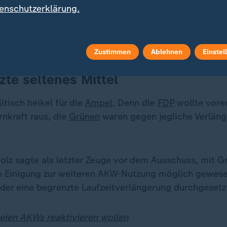
enschutzerklärung.
te feststellen, dass es diese ergebnisoffene Prüfung
h hingegen der Ausschuss-Vorsitzende Stefan Heck (CD
Zustimmen
Ablehnen
Einstel
zte seltenes Mittel
itisch heikel für die
Ampel
. Denn die
FDP
wollte vorer
nkraft raus, die
Grünen
waren gegen jegliche Verlän
holz sagte als letzter Zeuge vor dem Ausschuss, mit 
e Einigung zur weiteren AKW-Nutzung möglich gewesen
der eine begrenzte Laufzeitverlängerung durchgesetz
eien AKWs reaktivieren wollen