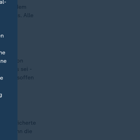
al-
n seit dem
en muss. Alle
en
ne
 drei von
ine
ten. Es sei -
ergebnisoffen
ne
g
", versicherte
 für ihn die