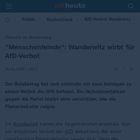
AfD-Verbot: Bundestag deb
Politik
Deutschland
Debatte im Bundestag
"Menschenfeinde": Wanderwitz wirbt für
:
AfD-Verbot
|
30.01.2025 | 19:17
Der Bundestag hat sich erstmals mit zwei Anträgen zu
einem Verbot der AfD befasst. Ein Verbotsverfahren
gegen die Partei bleibt aber umstritten, wie die
Plenardebatte zeigte.
Im
Bundestag
haben die Abgeordneten erstmals über
ein mögliches Verbot der
AfD
debattiert. Bei einer
emotionalen Plenardebatte zeigte sich, dass die