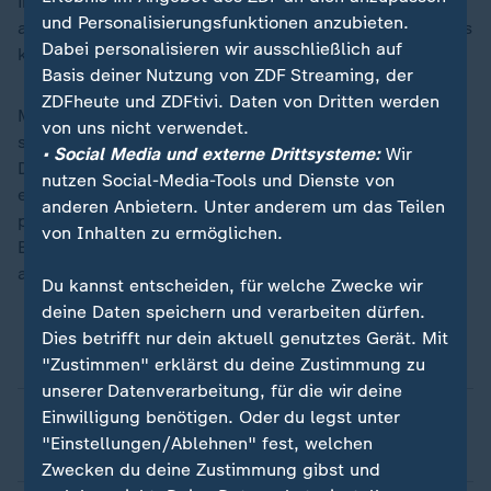
ins Bundesverfassungsgerichtsgesetz, auch
und Personalisierungsfunktionen anzubieten.
anzuwenden", so die Grünen-Politikerin. Dafür könne es
Dabei personalisieren wir ausschließlich auf
kein zu früh oder zu spät geben, argumentierte sie.
Basis deiner Nutzung von ZDF Streaming, der
ZDFheute und ZDFtivi. Daten von Dritten werden
Martina Renner von den
Linken
sagte in ihrer Rede, es
von uns nicht verwendet.
sei nicht "unsere Aufgabe, als Mitglieder des
• Social Media und externe Drittsysteme:
Wir
Deutschen Bundestages die Verfassungswidrigkeit
nutzen Social-Media-Tools und Dienste von
einer Partei abschließend zu klären". Es sei jedoch die
anderen Anbietern. Unter anderem um das Teilen
parlamentarische Pflicht, eine Prüfung durch das
von Inhalten zu ermöglichen.
Bundesverfassungsgericht zu ermöglichen,
argumentierte Renner.
Du kannst entscheiden, für welche Zwecke wir
deine Daten speichern und verarbeiten dürfen.
Dies betrifft nur dein aktuell genutztes Gerät. Mit
Wer kann ein Parteiverbot beantragen?
"Zustimmen" erklärst du deine Zustimmung zu
unserer Datenverarbeitung, für die wir deine
Einwilligung benötigen. Oder du legst unter
Was sind die Voraussetzungen für ein
"Einstellungen/Ablehnen" fest, welchen
Parteiverbot?
Zwecken du deine Zustimmung gibst und