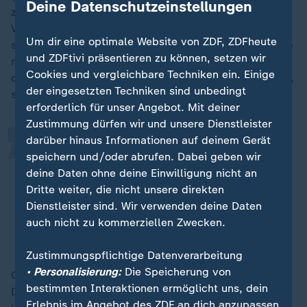
Deine Datenschutzeinstellungen
zunächst eine Prüfung vorschalten will, ob ein AfD-
Verbotsverfahren wirklich Aussichten auf Erfolg hätte,
Um dir eine optimale Website von ZDF, ZDFheute
sagte in Berlin: "Nach dem gestrigen Tag ist das heute
„
und ZDFtivi präsentieren zu können, setzen wir
noch wichtiger, über dieses Thema zu reden." Auch an
Cookies und vergleichbare Techniken ein. Einige
die CDU/CSU-Fraktion und die FDP-Fraktion gerichtet,
der eingesetzten Techniken sind unbedingt
sagte Künast:
erforderlich für unser Angebot. Mit deiner
Zustimmung dürfen wir und unsere Dienstleister
darüber hinaus Informationen auf deinem Gerät
Es gibt Tage, da sind wir als
speichern und/oder abrufen. Dabei geben wir
Mitglieder des hohen Hauses nicht
deine Daten ohne deine Einwilligung nicht an
einfach nur Fachabgeordnete,
Dritte weiter, die nicht unsere direkten
sondern müssen wir Courage zeigen.
Dienstleister sind. Wir verwenden deine Daten
auch nicht zu kommerziellen Zwecken.
Renate Künast, Grüne
Zustimmungspflichtige Datenverarbeitung
• Personalisierung:
Die Speicherung von
Courage heiße, Instrumente, "die zur Verteidigung der
bestimmten Interaktionen ermöglicht uns, dein
Demokratie aufgeschrieben wurden, ins Grundgesetz,
Erlebnis im Angebot des ZDF an dich anzupassen