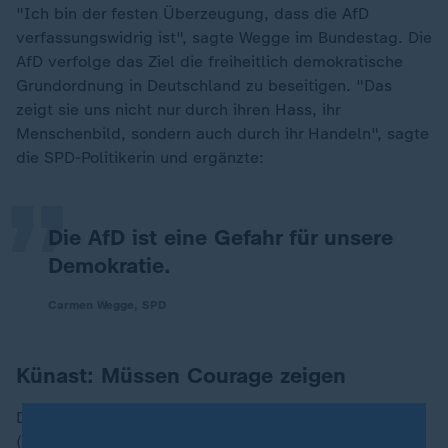
"Ich bin der festen Überzeugung, dass die AfD
verfassungswidrig ist", sagte Wegge im Bundestag. Die
AfD verfolge das Ziel die freiheitlich demokratische
Grundordnung in Deutschland zu beseitigen. "Das
„
zeigt sie uns nicht nur durch ihren Hass, ihr
Menschenbild, sondern auch durch ihr Handeln", sagte
die SPD-Politikerin und ergänzte:
Die AfD ist eine Gefahr für unsere
Demokratie.
Carmen Wegge, SPD
Künast: Müssen Courage zeigen
Die ehemalige Bundesministerin Renate Künast
(
Grüne
), die einen zweiten Antrag unterstützt, der