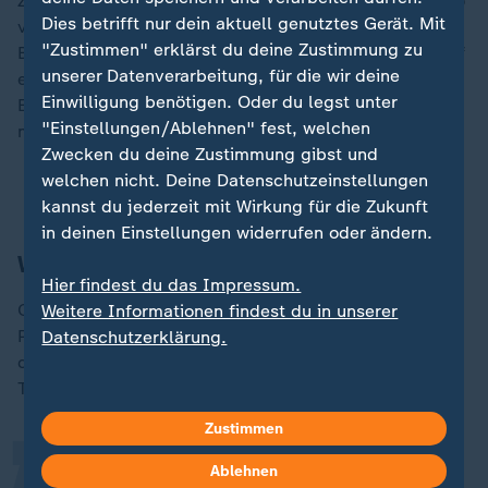
Zeitung entlastet. Eine Familie mit einem Monatsbrutto
Dies betrifft nur dein aktuell genutztes Gerät. Mit
von 5.000 Euro kommt wegen steigender
"Zustimmen" erklärst du deine Zustimmung zu
Beitragsbemessungsgrenze und neuen Steuertarifs auf
unserer Datenverarbeitung, für die wir deine
ein Plus von 12,50 Euro. Sogar ein Single mit 5.500
Einwilligung benötigen. Oder du legst unter
Euro brutto im Monat hat demnach künftig 12,42 Euro
"Einstellungen/Ablehnen" fest, welchen
mehr.
Zwecken du deine Zustimmung gibst und
welchen nicht. Deine Datenschutzeinstellungen
Ist der Sozialstaat wirklich zu teuer?
kannst du jederzeit mit Wirkung für die Zukunft
in deinen Einstellungen widerrufen oder ändern.
Welche Reaktionen gibt es?
Hier findest du das Impressum.
CDU-Abgeordnete wie Unions-
Weitere Informationen findest du in unserer
„
Parlamentsgeschäftsführer Steffen Bilger verteidigen
Datenschutzerklärung.
die geplante Anpassung. Bilger sagt dem
Tagesspiegel:
Zustimmen
Mit Blick auf die gestiegenen Löhne
Ablehnen