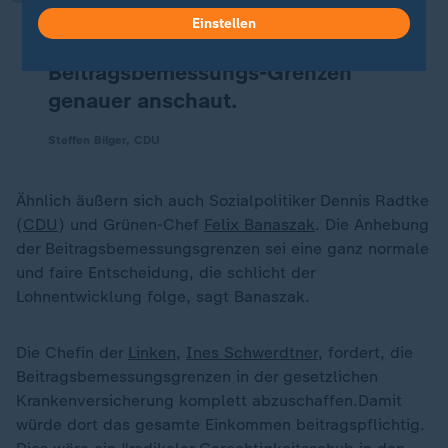
ist es nachvollziehbar, dass die
Einstellen
Bundesregierung sich die
Beitragsbemessungs-Grenzen
genauer anschaut.
Steffen Bilger, CDU
Ähnlich äußern sich auch Sozialpolitiker Dennis Radtke
(
CDU
) und Grünen-Chef
Felix Banaszak
. Die Anhebung
der Beitragsbemessungsgrenzen sei eine ganz normale
und faire Entscheidung, die schlicht der
Lohnentwicklung folge, sagt Banaszak.
Die Chefin der
Linken
,
Ines Schwerdtner
, fordert, die
Beitragsbemessungsgrenzen in der gesetzlichen
Krankenversicherung komplett abzuschaffen.Damit
würde dort das gesamte Einkommen beitragspflichtig.