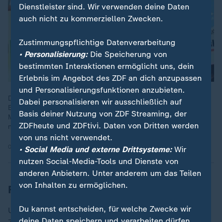
Dienstleister sind. Wir verwenden deine Daten
auch nicht zu kommerziellen Zwecken.
Zustimmungspflichtige Datenverarbeitung
• Personalisierung:
Die Speicherung von
bestimmten Interaktionen ermöglicht uns, dein
Erlebnis im Angebot des ZDF an dich anzupassen
und Personalisierungsfunktionen anzubieten.
Den gesetzlichen Krankenversicherungen könnte laut
Dabei personalisieren wir ausschließlich auf
Expertengremium 2025 eine Finanzierungslücke von 47
Basis deiner Nutzung von ZDF Streaming, der
Milliarden Euro entstehen. Dabei zahlen die Beitragszahler
ZDFheute und ZDFtivi. Daten von Dritten werden
nicht nur für Ärzte und Medizin.
von uns nicht verwendet.
03.06.2025 | 8:02 min
• Social Media und externe Drittsysteme:
Wir
nutzen Social-Media-Tools und Dienste von
anderen Anbietern. Unter anderem um das Teilen
von Inhalten zu ermöglichen.
Für wen wird es billiger?
Du kannst entscheiden, für welche Zwecke wir
Untere und mittlere Einkommen werden laut Bild-
deine Daten speichern und verarbeiten dürfen.