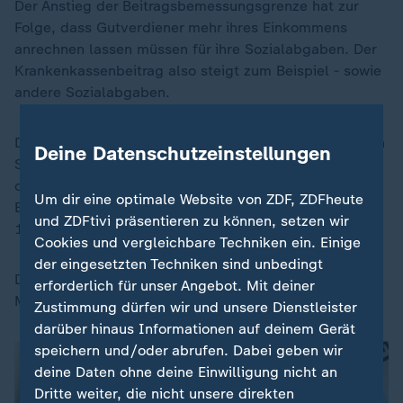
Der Anstieg der Beitragsbemessungsgrenze hat zur
Folge, dass Gutverdiener mehr ihres Einkommens
anrechnen lassen müssen für ihre Sozialabgaben. Der
Krankenkassenbeitrag also steigt zum Beispiel - sowie
andere Sozialabgaben.
Der Bund der Steuerzahler hat eine Tabelle erstellt. Ein
Deine Datenschutzeinstellungen
Single, der im Monat 7.000 Euro brutto verdient, zahlt
demnach 32,85 Euro mehr Sozialabgaben im Monat.
Um dir eine optimale Website von ZDF, ZDFheute
Eine vierköpfige Familie mit einem Monatsbrutto von
und ZDFtivi präsentieren zu können, setzen wir
11.000 Euro zahlt demnach 72,70 Euro mehr.
Cookies und vergleichbare Techniken ein. Einige
der eingesetzten Techniken sind unbedingt
Die Zeitung spricht von einer "Abgaben-Bombe", die
erforderlich für unser Angebot. Mit deiner
Ministerin Bas plane.
Zustimmung dürfen wir und unsere Dienstleister
darüber hinaus Informationen auf deinem Gerät
speichern und/oder abrufen. Dabei geben wir
deine Daten ohne deine Einwilligung nicht an
Dritte weiter, die nicht unsere direkten