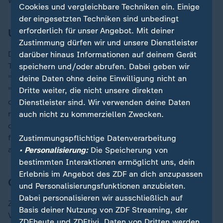
Waren etwa in Brasilien bestellt.
Cookies und vergleichbare Techniken ein. Einige
der eingesetzten Techniken sind unbedingt
erforderlich für unser Angebot. Mit deiner
Ukraine-Krieg
Zustimmung dürfen wir und unsere Dienstleister
Die Länder wollen laut dem US-Präsidenten beim
darüber hinaus Informationen auf deinem Gerät
Thema
Ukraine-Krieg
stärker "zusammenarbeiten".
speichern und/oder abrufen. Dabei geben wir
"Wir haben lange darüber gesprochen", sagte Trump.
deine Daten ohne deine Einwilligung nicht an
"Wir werden beide zusammenarbeiten, um zu sehen,
Dritte weiter, die nicht unsere direkten
ob wir etwas schaffen", erklärte er auf dem Rückflug
Dienstleister sind. Wir verwenden deine Daten
nach Washington. Laut Trump waren sich beide einig,
auch nicht zu kommerziellen Zwecken.
dass Russland und die Ukraine in einem Kampf
festhingen. "Er wird uns helfen", sagte Trump in Bezug
Zustimmungspflichtige Datenverarbeitung
auf Xi.
• Personalisierung:
Die Speicherung von
bestimmten Interaktionen ermöglicht uns, dein
Erlebnis im Angebot des ZDF an dich anzupassen
China will bei TikTok unterstützen
und Personalisierungsfunktionen anzubieten.
Dabei personalisieren wir ausschließlich auf
Zum Thema Verkauf des US-Geschäfts der
Basis deiner Nutzung von ZDF Streaming, der
Videoplattform
TikTok
gab es nur Aussagen von
ZDFheute und ZDFtivi. Daten von Dritten werden