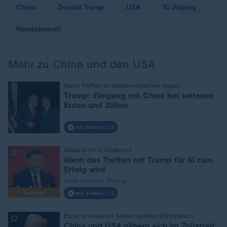
China
Donald Trump
USA
Xi Jinping
Handelsstreit
Mehr zu China und den USA
:
Nach Treffen im südkoreanischen Busan
Trump: Einigung mit China bei seltenen
Erden und Zöllen
mit Video
1:35
:
Gespräche in Südkorea
Wann das Treffen mit Trump für Xi zum
Erfolg wird
Luisa Houben, Peking
Analyse
mit Video
2:35
:
Experte erwartet keinen großen Durchbruch
China und USA nähern sich im Zollstreit