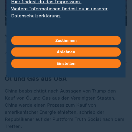
Hier findest du das Impressum.
Weitere Informationen findest du in unserer
Datenschutzerklärung.
Vor dem Gipfeltreffen zum Handelsstreit zwischen den USA
Zustimmen
und China schienen sich beide Parteien anzunähern.
Ablehnen
27.10.2025 | 0:21 min
Einstellen
Öl und Gas aus USA
China beabsichtigt nach Aussagen von Trump den
Kauf von Öl und Gas aus den Vereinigten Staaten.
China werde einen Prozess zum Kauf von
amerikanischer Energie einleiten, schrieb der
Republikaner auf der Plattform Truth Social nach dem
Treffen.