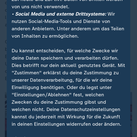
chinesischer Seite, nicht von Trump. Die App gehört
von uns nicht verwendet.
dem chinesischen Bytedance-Konzern, muss jedoch
• Social Media und externe Drittsysteme:
Wir
laut einem US-Gesetz in den Vereinigten Staaten
nutzen Social-Media-Tools und Dienste von
abgetrennt werden.
anderen Anbietern. Unter anderem um das Teilen
von Inhalten zu ermöglichen.
Chinas Handelsministerium erklärte, "TikTok
betreffende Fragen" angemessen lösen zu wollen.
Du kannst entscheiden, für welche Zwecke wir
Bisher soll das US-Geschäft von TikTok in ein neues
deine Daten speichern und verarbeiten dürfen.
Unternehmen eingebracht werden. Gut 80 Prozent
Dies betrifft nur dein aktuell genutztes Gerät. Mit
daran sollen amerikanische Investoren halten - und
"Zustimmen" erklärst du deine Zustimmung zu
Bytedance den Rest.
unserer Datenverarbeitung, für die wir deine
Einwilligung benötigen. Oder du legst unter
"Einstellungen/Ablehnen" fest, welchen
Zwecken du deine Zustimmung gibst und
welchen nicht. Deine Datenschutzeinstellungen
kannst du jederzeit mit Wirkung für die Zukunft
in deinen Einstellungen widerrufen oder ändern.