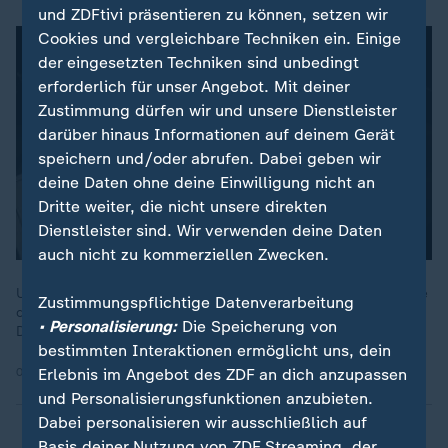
und ZDFtivi präsentieren zu können, setzen wir
Cookies und vergleichbare Techniken ein. Einige
der eingesetzten Techniken sind unbedingt
erforderlich für unser Angebot. Mit deiner
Zustimmung dürfen wir und unsere Dienstleister
darüber hinaus Informationen auf deinem Gerät
speichern und/oder abrufen. Dabei geben wir
deine Daten ohne deine Einwilligung nicht an
Dritte weiter, die nicht unsere direkten
Dienstleister sind. Wir verwenden deine Daten
auch nicht zu kommerziellen Zwecken.
US-Präsident Donald Trump hat eine neue Sicherheitsstrategie
Zustimmungspflichtige Datenverarbeitung
der USA vorgelegt, die im politischen Berlin für eine heftige
• Personalisierung:
Die Speicherung von
Debatte sorgt.
bestimmten Interaktionen ermöglicht uns, dein
Erlebnis im Angebot des ZDF an dich anzupassen
09.12.2025 | 2:32 min
und Personalisierungsfunktionen anzubieten.
Dabei personalisieren wir ausschließlich auf
Basis deiner Nutzung von ZDF Streaming, der