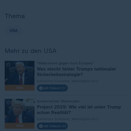
Thema
USA
Mehr zu den USA
:
"Widerstand gegen Kurs Europas"
Was steckt hinter Trumps nationaler
Sicherheitsstrategie?
Katharina Schuster, Washington D.C.
FAQ
mit Video
3:57
:
Konservativer Masterplan
Project 2025: Wie viel ist unter Trump
schon Realität?
Katharina Schuster, Washington D.C.
FAQ
mit Video
0:49