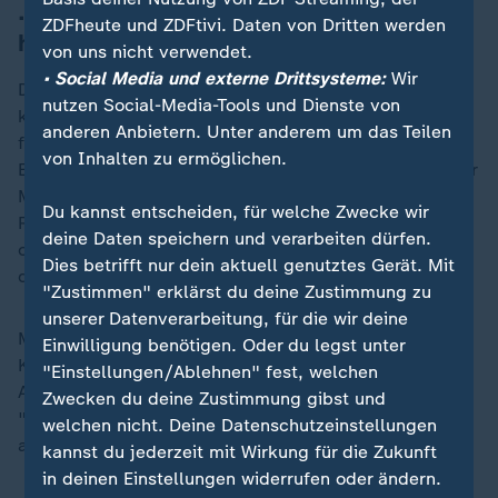
... welche Fehler die Europäer gemacht
ZDFheute und ZDFtivi. Daten von Dritten werden
haben
von uns nicht verwendet.
• Social Media und externe Drittsysteme:
Wir
Dass sich die USA geostrategisch neu ausrichten, sei
nutzen Social-Media-Tools und Dienste von
keine neue Idee von Trump, so Münkler. Schon sein
anderen Anbietern. Unter anderem um das Teilen
früherer Vorgänger Barack Obama sei 2011 zu der
von Inhalten zu ermöglichen.
Einsicht gekommen, dass die USA nicht länger zu einer
Machtposition im atlantischen und indopazifischen
Du kannst entscheiden, für welche Zwecke wir
Raum gleichzeitig in der Lage sein würden. "Imperial
deine Daten speichern und verarbeiten dürfen.
overstretch" - imperiale Überdehnung - nenne sich
Dies betrifft nur dein aktuell genutztes Gerät. Mit
diese Theorie.
"Zustimmen" erklärst du deine Zustimmung zu
unserer Datenverarbeitung, für die wir deine
Man habe in den 14 Jahren seitdem aber keine
Einwilligung benötigen. Oder du legst unter
Konsequenzen daraus gezogen. Ex-Bundeskanzlerin
"Einstellungen/Ablehnen" fest, welchen
„
Angela Merkel habe damals zwar schon von einer
Zwecken du deine Zustimmung gibst und
"strategischen Autonomie Europas" gesprochen,
welchen nicht. Deine Datenschutzeinstellungen
allerdings "wenig dafür getan".
kannst du jederzeit mit Wirkung für die Zukunft
in deinen Einstellungen widerrufen oder ändern.