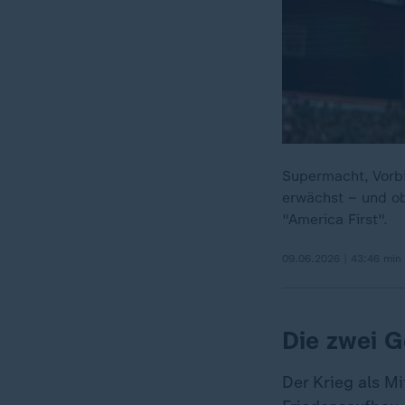
Supermacht, Vorbi
erwächst – und ob
"America First".
09.06.2026 | 43:46 min
Die zwei G
Der Krieg als M