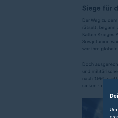
Siege für 
Der Weg zu dem
rätselt, begann
Kalten Krieges 
Sowjetunion war
war ihre global
Doch ausgerechn
und militärische
nach 1990 statt.
sinken - doch de
De
Um 
prä