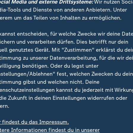
ocial Media und externe Drittsysteme:
Wir nutzen Soci
ia-Tools und Dienste von anderen Anbietern. Unter
erem um das Teilen von Inhalten zu ermöglichen.
on building" spricht heute keiner
kannst entscheiden, für welche Zwecke wir deine Dat
ghanistan
, Irak,
Libyen
oder
Syrien
stehen für ein fata
ichern und verarbeiten dürfen. Dies betrifft nur dein
le wurden zwar erreicht, stabile politische Ordnungen
uell genutztes Gerät. Mit "Zustimmen" erklärst du dei
elten. Kriege wurden begonnen ohne einen tauglichen P
timmung zu unserer Datenverarbeitung, für die wir de
he und religiöse Spannungen wurden unterschätzt. De
willigung benötigen. Oder du legst unter
estehender Machtstrukturen hinterließ Leerstellen 
nstellungen/Ablehnen" fest, welchen Zwecken du dei
timmung gibst und welchen nicht. Deine
enschutzeinstellungen kannst du jederzeit mit Wirkun
okratie mit Waffengewalt zu exportieren, gilt vielero
 die Zukunft in deinen Einstellungen widerrufen oder
r "Nation Building" oder die "Responsibility to Prote
ern.
h jemand.
r findest du das Impressum.
tere Informationen findest du in unserer