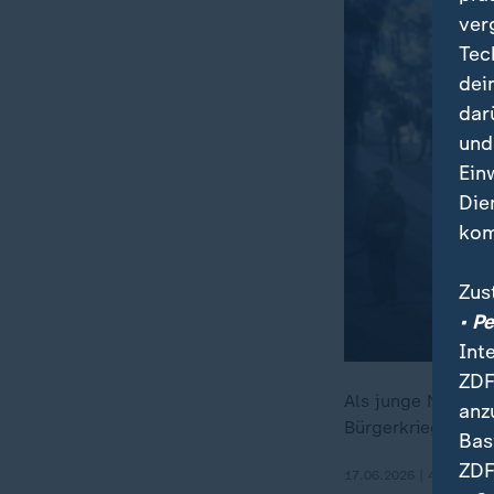
ver
Tec
dei
dar
und
Ein
Die
kom
Zus
• P
Int
ZDF
Als junge Nation b
anz
Bürgerkrieg blutig
Bas
ZDF
17.06.2026 | 45:26 min