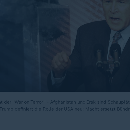
 der "War on Terror" - Afghanistan und Irak sind Schauplät
Trump definiert die Rolle der USA neu: Macht ersetzt Bündn