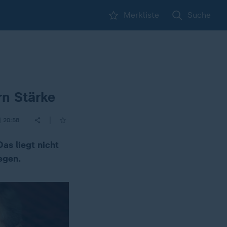
Merkliste
Suche
rn Stärke
|
| 20:58
as liegt nicht
egen.