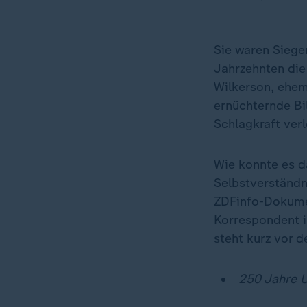
Sie waren Siege
Jahrzehnten die
Wilkerson, ehem
ernüchternde Bi
Schlagkraft verl
Wie konnte es 
Selbstverständni
ZDFinfo-Dokume
Korrespondent in
steht kurz vor 
250 Jahre U