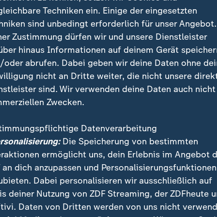
gleichbare Techniken ein. Einige der eingesetzten
hniken sind unbedingt erforderlich für unser Angebot.
ner Zustimmung dürfen wir und unsere Dienstleister
über hinaus Informationen auf deinem Gerät speicher
/oder abrufen. Dabei geben wir deine Daten ohne de
willigung nicht an Dritte weiter, die nicht unsere direk
nstleister sind. Wir verwenden deine Daten auch nicht
merziellen Zwecken.
timmungspflichtige Datenverarbeitung
ersonalisierung:
Die Speicherung von bestimmten
eraktionen ermöglicht uns, dein Erlebnis im Angebot 
 an dich anzupassen und Personalisierungsfunktionen
efreien sich die USA aus der britischen Kolonialherrschaft,
ubieten. Dabei personalisieren wir ausschließlich auf
 die Einheit und steigen im Ersten Weltkrieg zur Weltmacht 
is deiner Nutzung von ZDF Streaming, der ZDFheute 
tivi. Daten von Dritten werden von uns nicht verwend