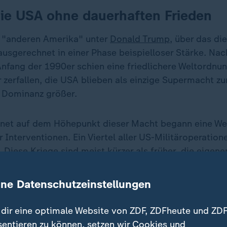
die USA ohne dauerhaften Frieden
 "anderen Amerika" unter
Donald Trump
, über das di
 ausgerechnet in einer Phase beispielloser Stärke. N
Anfang der 1990er schien eine friedlichere Weltordnu
 zerfallen, die USA blieben als einzige Supermacht zu
e Dominanz größer.
et auf dem Höhepunkt dieser Macht begann eine Wel
r Interventionen. Ein Viertel aller US-Militäroperation
 Diese Kriege sind meist kürzer als früher, die eigen
r dauerhafte Frieden bleibt aus.
ine Datenschutzeinstellungen
dir eine optimale Website von ZDF, ZDFheute und ZDF
sentieren zu können, setzen wir Cookies und