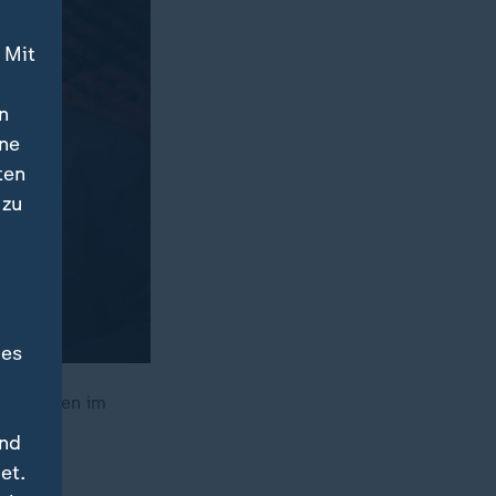
 Mit
n
ine
ten
 zu
des
 erzwingen im
auf.
und
et.