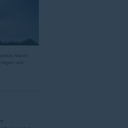
merikas Macht
Kriegen und
im