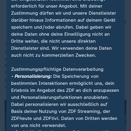
erforderlich für unser Angebot. Mit deiner
Ehemaliger US-Präsident:
Plakette am Weißen
Zustimmung dürfen wir und unsere Dienstleister
Haus verspottet Joe Biden
darüber hinaus Informationen auf deinem Gerät
Ex-Präsident Biden:
Trump zerstört Demokratie und
speichern und/oder abrufen. Dabei geben wir
Rechtsstaat
deine Daten ohne deine Einwilligung nicht an
Dritte weiter, die nicht unsere direkten
Trump selbst bat Wochen nach der Wahl in einem
Dienstleister sind. Wir verwenden deine Daten
aufgezeichneten Telefonat den für die Wahlen
auch nicht zu kommerziellen Zwecken.
zuständigen Secretary of State von Georgia, Brad
Raffensperger, ihm dabei zu helfen, die nötigen
Zustimmungspflichtige Datenverarbeitung
Stimmen zu "finden", um das Wahlergebnis dort zu
• Personalisierung:
Die Speicherung von
seinen Gunsten zu kippen. Dafür wurde Trump auch
bestimmten Interaktionen ermöglicht uns, dein
angeklagt, der Fall wurde aber später eingestellt.
Erlebnis im Angebot des ZDF an dich anzupassen
und Personalisierungsfunktionen anzubieten.
Dabei personalisieren wir ausschließlich auf
Basis deiner Nutzung von ZDF Streaming, der
ZDFheute und ZDFtivi. Daten von Dritten werden
von uns nicht verwendet.