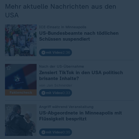
Mehr aktuelle Nachrichten aus den
USA
:
ICE-Einsatz in Minneapolis
US-Bundesbeamte nach tödlichen
Schüssen suspendiert
mit Video
2:36
:
Nach der US-Übernahme
Zensiert TikTok in den USA politisch
brisante Inhalte?
von Jan Schneider
Faktencheck
mit Video
0:33
:
Angriff während Veranstaltung
US-Abgeordnete in Minneapolis mit
Flüssigkeit bespritzt
mit Video
0:35