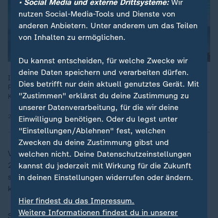
• Social Media und externe Drittsysteme:
Wir
nutzen Social-Media-Tools und Dienste von
anderen Anbietern. Unter anderem um das Teilen
von Inhalten zu ermöglichen.
Du kannst entscheiden, für welche Zwecke wir
deine Daten speichern und verarbeiten dürfen.
In den USA wächst die Kritik gegenüber Trump und seiner
Dies betrifft nur dein aktuell genutztes Gerät. Mit
Regierung, auch vonseiten der Republikaner. ZDF-
"Zustimmen" erklärst du deine Zustimmung zu
Korrespondent Elmar Theveßen ordnet ein.
unserer Datenverarbeitung, für die wir deine
26.01.2026 | 1:17 min
Einwilligung benötigen. Oder du legst unter
"Einstellungen/Ablehnen" fest, welchen
Zwecken du deine Zustimmung gibst und
Vergangene Woche hatte Trump in Bezug auf die Wahl
welchen nicht. Deine Datenschutzeinstellungen
2020 gesagt, dass "die Menschen bald für ihre Taten
kannst du jederzeit mit Wirkung für die Zukunft
strafrechtlich verfolgt werden" würden. Es war nicht
in deinen Einstellungen widerrufen oder ändern.
klar, worauf er sich dabei konkret bezog.
Hier findest du das Impressum.
Weitere Informationen findest du in unserer
Seit dem Beginn von Trumps zweiter Amtszeit sind das