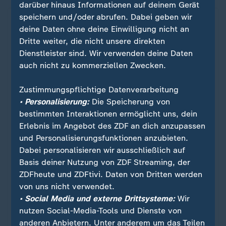
darüber hinaus Informationen auf deinem Gerät
speichern und/oder abrufen. Dabei geben wir
Gavin Newsom auf X
deine Daten ohne deine Einwilligung nicht an
Dritte weiter, die nicht unsere direkten
Dienstleister sind. Wir verwenden deine Daten
Ein Klick für den Datenschutz
auch nicht zu kommerziellen Zwecken.
Erst wenn Sie hier klicken, werden Bilder und
Zustimmungspflichtige Datenverarbeitung
andere Daten von X nachgeladen. Ihre IP-
• Personalisierung:
Die Speicherung von
Adresse wird dabei an externe Server von X
bestimmten Interaktionen ermöglicht uns, dein
übertragen. Über den Datenschutz dieses
Erlebnis im Angebot des ZDF an dich anzupassen
Social Media-Anbieters können Sie sich auf
und Personalisierungsfunktionen anzubieten.
der Seite von X informieren. Um Ihre künftigen
Dabei personalisieren wir ausschließlich auf
Besuche zu erleichtern, speichern wir Ihre
Basis deiner Nutzung von ZDF Streaming, der
Zustimmung in den
Datenschutzeinstellungen
.
ZDFheute und ZDFtivi. Daten von Dritten werden
Ihre Zustimmung können Sie im Bereich
von uns nicht verwendet.
„Meine News“ jederzeit widerrufen.
• Social Media und externe Drittsysteme:
Wir
nutzen Social-Media-Tools und Dienste von
anderen Anbietern. Unter anderem um das Teilen
X-Inhalte anzeigen