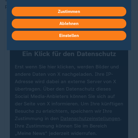
politische Einflussnahme.
Zustimmen
Ablehnen
Erklärung von TikTok (USA) auf X
Einstellen
Ein Klick für den Datenschutz
Erst wenn Sie hier klicken, werden Bilder und
andere Daten von X nachgeladen. Ihre IP-
Adresse wird dabei an externe Server von X
übertragen. Über den Datenschutz dieses
Social Media-Anbieters können Sie sich auf
der Seite von X informieren. Um Ihre künftigen
Besuche zu erleichtern, speichern wir Ihre
Zustimmung in den
Datenschutzeinstellungen
.
Ihre Zustimmung können Sie im Bereich
„Meine News“ jederzeit widerrufen.