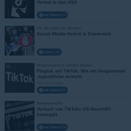
Verbot in den USA
mit Video
0:24
:
Für alle unter 15-Jährigen
Social-Media-Verbot in Frankreich
Video
1:28
:
Drogenrausch in sozialen Medien
Pingtok auf TikTok: Wie ein Drogentrend
Jugendliche erreicht
von Laura Koop
mit Video
8:55
:
Medienberichte
Verkauf von TikToks US-Geschäft
besiegelt
mit Video
0:36