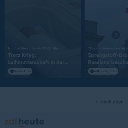
:
Nachrichten | heute 19:00 Uhr
"Zusammengeschusterte
Trotz Krieg:
Sprengstoff-Dro
Leihmutterschaft in der
Russland beschu
Ukraine
Ukraine
Video
1:38
mit Video
2:28
nach oben