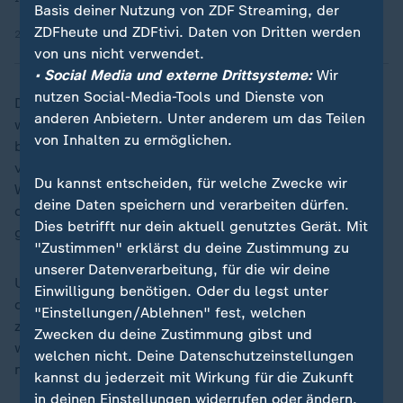
Basis deiner Nutzung von ZDF Streaming, der
ZDFheute und ZDFtivi. Daten von Dritten werden
29.01.2026 | 1:37 min
von uns nicht verwendet.
• Social Media und externe Drittsysteme:
Wir
nutzen Social-Media-Tools und Dienste von
Den weitreichenden Stromausfällen gingen
anderen Anbietern. Unter anderem um das Teilen
wochenlange Angriffe des russischen Militärs auf das
von Inhalten zu ermöglichen.
bereits schwer angeschlagene Stromnetz der Ukraine
voraus. Die Ukraine hat dem Kreml vorgeworfen, den
Du kannst entscheiden, für welche Zwecke wir
Winter als Waffe einzusetzen, indem der Bevölkerung
deine Daten speichern und verarbeiten dürfen.
des angegriffenen Landes Licht, Wärme und Wasser
Dies betrifft nur dein aktuell genutztes Gerät. Mit
genommen werde.
"Zustimmen" erklärst du deine Zustimmung zu
unserer Datenverarbeitung, für die wir deine
US-Präsident
Donald Trump
erklärte am Donnerstag,
Einwilligung benötigen. Oder du legst unter
der russische Präsident
Wladimir Putin
habe ihm
"Einstellungen/Ablehnen" fest, welchen
zugesichert, Kiew und andere ukrainische Städte
Zwecken du deine Zustimmung gibst und
wegen extremer Wetterbedingungen vorübergehend
welchen nicht. Deine Datenschutzeinstellungen
nicht unter Beschuss zu nehmen.
kannst du jederzeit mit Wirkung für die Zukunft
in deinen Einstellungen widerrufen oder ändern.