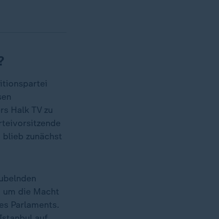
?
itionspartei
sen
rs Halk TV zu
rteivorsitzende
 blieb zunächst
jubelnden
n um die Macht
es Parlaments.
stanbul auf.