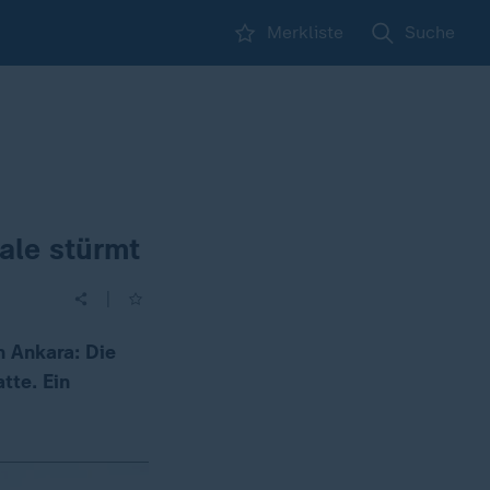
Merkliste
Suche
rale stürmt
|
n Ankara: Die
tte. Ein