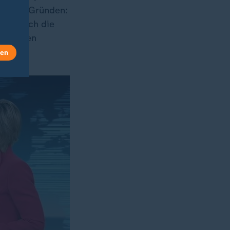
mellen Gründen:
gentlich die
 weiteren
n.
len