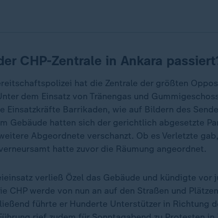
 der CHP-Zentrale in Ankara passiert
reitschaftspolizei hat die Zentrale der größten Oppos
Unter dem Einsatz von Tränengas und Gummigeschos
e Einsatzkräfte Barrikaden, wie auf Bildern des Sende
em Gebäude hatten sich der gerichtlich abgesetzte Pa
weitere Abgeordnete verschanzt. Ob es Verletzte gab,
verneursamt hatte zuvor die Räumung angeordnet.
ieinsatz verließ Özel das Gebäude und kündigte vor 
ie CHP werde von nun an auf den Straßen und Plätze
ießend führte er Hunderte Unterstützer in Richtung d
Führung rief zudem für Sonntagabend zu Protesten in I