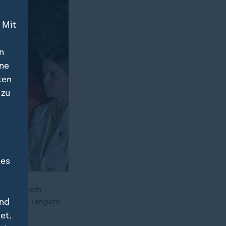
 Mit
n
ine
ten
 zu
des
e von einem
und
rtei seit langem
et.