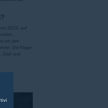
t?
von 2023, auf
rklärt.
 es um den
immen. Die Klage
. Özel und
tivi