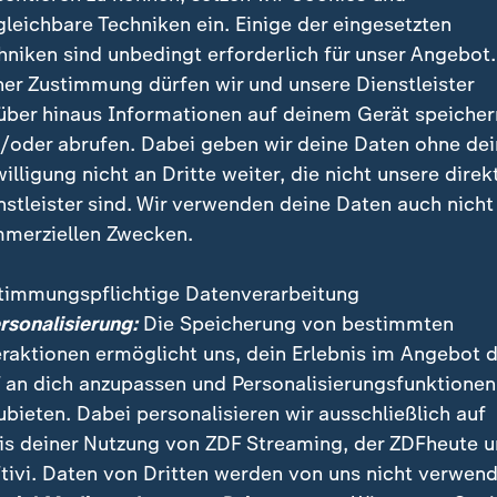
gleichbare Techniken ein. Einige der eingesetzten
hniken sind unbedingt erforderlich für unser Angebot.
ner Zustimmung dürfen wir und unsere Dienstleister
über hinaus Informationen auf deinem Gerät speicher
/oder abrufen. Dabei geben wir deine Daten ohne de
willigung nicht an Dritte weiter, die nicht unsere direk
nstleister sind. Wir verwenden deine Daten auch nicht
merziellen Zwecken.
timmungspflichtige Datenverarbeitung
ersonalisierung:
Die Speicherung von bestimmten
eraktionen ermöglicht uns, dein Erlebnis im Angebot 
 an dich anzupassen und Personalisierungsfunktionen
ubieten. Dabei personalisieren wir ausschließlich auf
tigsten türkischen Oppositionspartei CHP Özgür Özel wurd
is deiner Nutzung von ZDF Streaming, der ZDFheute 
. Die CHP hat Einspruch eingelegt. In Umfragen liegt die Pa
tivi. Daten von Dritten werden von uns nicht verwend