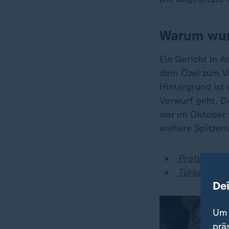
Warum wur
Ein Gericht in 
dem Özel zum Vo
Hintergrund ist 
Vorwurf geht, D
war im Oktober 
weitere Spitzenv
Proteste in
Türkei: War
De
Um 
prä