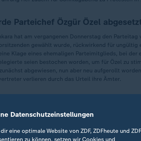
de Parteichef Özgür Özel abgesetz
Ankara hat am vergangenen Donnerstag den Parteitag 
rsitzenden gewählt wurde, rückwirkend für ungültig e
eine Klage eines ehemaligen Parteimitglieds, bei der
elegierte seien bestochen worden, um für Özel zu st
zunächst abgewiesen, nun aber neu aufgerollt worden
ertreter verlieren durch das Urteil ihre Ämter.
 der Türkei: "Schwarzer Tag für die Demokratie"
um protestiert die Jugend gegen Erdogan?
ine Datenschutzeinstellungen
dir eine optimale Website von ZDF, ZDFheute und ZDF
sentieren zu können, setzen wir Cookies und