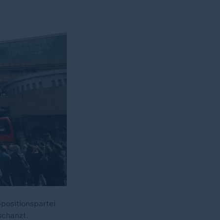
ppositionspartei
schanzt.