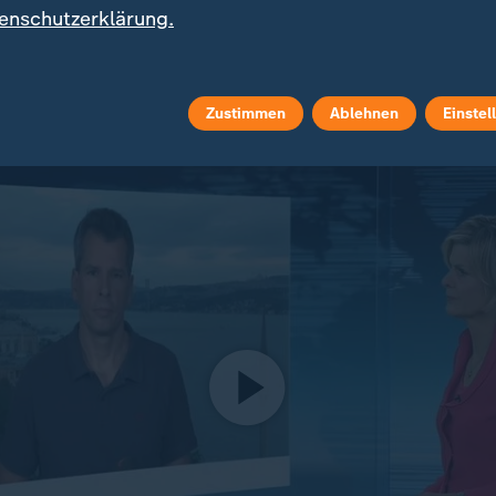
enschutzerklärung.
erichtshof ein. Die CHP argumentiert zudem aus for
äßigkeit von Abstimmungen auf Parteitagen müsse ei
scheiden, nicht ein reguläres Gericht. In Ankara und
infolge des Urteils bereits zu Protesten von Anhänger
Zustimmen
Ablehnen
Einstel