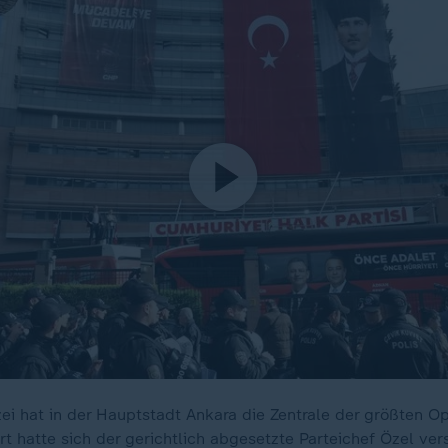
zei hat in der Hauptstadt Ankara die Zentrale der größten O
t hatte sich der gerichtlich abgesetzte Parteichef Özel ver