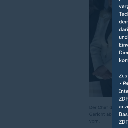
ver
Tec
dei
dar
und
Ein
Die
kom
Zus
• P
Int
ZDF
anz
Der Chef der wich
Bas
Gericht abgesetzt
vorn.
ZDF