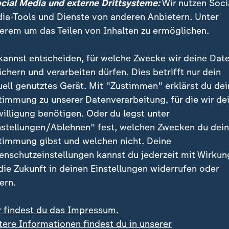
ocial Media und externe Drittsysteme:
Wir nutzen Soci
ia-Tools und Dienste von anderen Anbietern. Unter
erem um das Teilen von Inhalten zu ermöglichen.
ie Partei jetzt?
kannst entscheiden, für welche Zwecke wir deine Dat
ichern und verarbeiten dürfen. Dies betrifft nur dein
Özels Vorgänger, Kemal Kilicdaroglu (77), vorläufig w
uell genutztes Gerät. Mit "Zustimmen" erklärst du dei
esetzt. Das löste Proteste in der Hauptstadt Ankara u
timmung zu unserer Datenverarbeitung, für die wir de
willigung benötigen. Oder du legst unter
nstellungen/Ablehnen" fest, welchen Zwecken du dei
nd über zehn Jahre an der Spitze der säkularen CHP. Er
timmung gibst und welchen nicht. Deine
Präsidentschaftswahl gegen
Recep Tayyip Erdogan
ang
enschutzeinstellungen kannst du jederzeit mit Wirkun
 Im Anschluss verlor er auch den Parteivorsitz an Öze
 die Zukunft in deinen Einstellungen widerrufen oder
ern.
rt die CHP auf das Gerichtsurteil?
r findest du das Impressum.
tere Informationen findest du in unserer
ng weist die Bestechungsvorwürfe strikt zurück und l