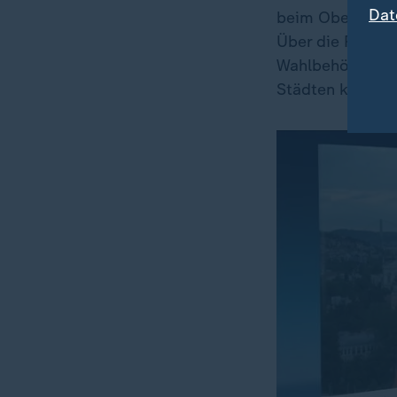
Dat
beim Obersten G
Über die Rechtm
Wahlbehörde ent
Städten kam es 