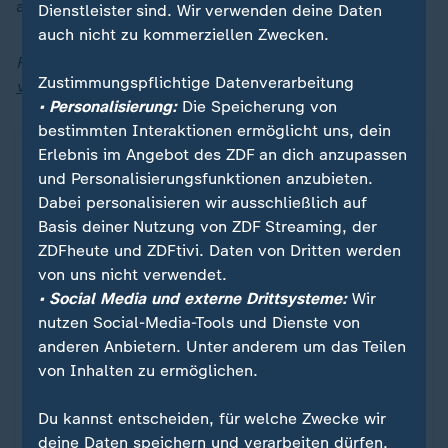
als "Land der Erfinder"?
Dienstleister sind. Wir verwenden deine Daten
auch nicht zu kommerziellen Zwecken.
Folge verpasst? Hier gibt es jederzeit
alle derzeit
Zustimmungspflichtige Datenverarbeitung
verfügbaren Folgen von "heute journal - der Podcast"
.
• Personalisierung:
Die Speicherung von
bestimmten Interaktionen ermöglicht uns, dein
Erlebnis im Angebot des ZDF an dich anzupassen
und Personalisierungsfunktionen anzubieten.
Dabei personalisieren wir ausschließlich auf
Basis deiner Nutzung von ZDF Streaming, der
ZDFheute und ZDFtivi. Daten von Dritten werden
von uns nicht verwendet.
• Social Media und externe Drittsysteme:
Wir
nutzen Social-Media-Tools und Dienste von
anderen Anbietern. Unter anderem um das Teilen
von Inhalten zu ermöglichen.
Nachrichten | Thema
heute journal - der Podcast
:
Du kannst entscheiden, für welche Zwecke wir
deine Daten speichern und verarbeiten dürfen.