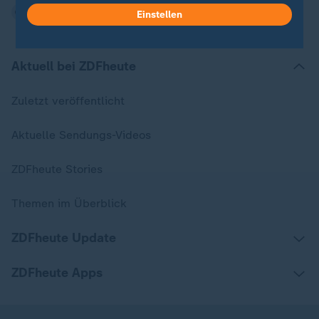
Einstellen
Aktuell bei ZDFheute
Zuletzt veröffentlicht
Aktuelle Sendungs-Videos
ZDFheute Stories
Themen im Überblick
ZDFheute Update
ZDFheute Apps