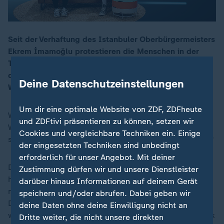
Seit der Verhaftung des Istanbuler Oberbürgermeisters
Ekrem İmamoğlu protestieren die Menschen in der
00:16
Türkei - besonders viele junge Menschen sind unter
den Demonstranten. In dieser Folge geht es um die
Deine Datenschutzeinstellungen
Wut einer ganzen Generation.
Um dir eine optimale Website von ZDF, ZDFheute
Warum gehen sie das Risiko ein, verhaftet zu werden?
und ZDFtivi präsentieren zu können, setzen wir
Wofür setzen sie sich ein? Und könnten sie vielleicht
Cookies und vergleichbare Techniken ein. Einige
sogar für Erdoğan und seine Macht gefährlich werden?
der eingesetzten Techniken sind unbedingt
erforderlich für unser Angebot. Mit deiner
Darüber sprechen Podcast-Host Helene Reiner und
Zustimmung dürfen wir und unsere Dienstleister
heute journal-Moderator Christian Sievers zusammen
darüber hinaus Informationen auf deinem Gerät
mit Türkei-Korrespondentin Phoebe Gaa. Außerdem:
speichern und/oder abrufen. Dabei geben wir
Deutschland liegt bei den Patentanmeldungen
deine Daten ohne deine Einwilligung nicht an
weltweit auf Platz 2. Feiert Deutschland ein Comeback
Dritte weiter, die nicht unsere direkten