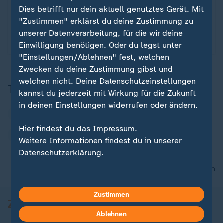
Was steckt hinter den großen Schlagzeilen?
Dies betrifft nur dein aktuell genutztes Gerät. Mit
Gemeinsam mit Marietta Slomka, Christian Sievers
"Zustimmen" erklärst du deine Zustimmung zu
und Dunja Hayali blickt Helene Reiner in jeder
unserer Datenverarbeitung, für die wir deine
Folge auf ein wichtiges Thema der Woche.
Einwilligung benötigen. Oder du legst unter
"Einstellungen/Ablehnen" fest, welchen
Zwecken du deine Zustimmung gibst und
welchen nicht. Deine Datenschutzeinstellungen
Themen
kannst du jederzeit mit Wirkung für die Zukunft
in deinen Einstellungen widerrufen oder ändern.
heute journal - der Podcast
Türkei
Hier findest du das Impressum.
Recep Tayyip Erdogan
Weitere Informationen findest du in unserer
Datenschutzerklärung.
nach oben
Zustimmen
Ablehnen