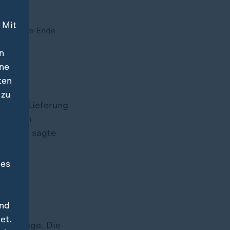
 der US-
 Mit
e sich am Ende
n
ine
ten
 zu
olchen Lieferung
Nach dem
allen", sagte
des
und
et.
e infrage. Die