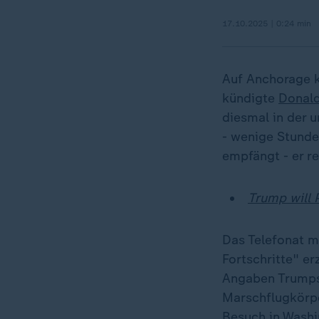
17.10.2025 | 0:24 min
Auf Anchorage k
kündigte
Donal
diesmal in der 
- wenige Stunde
empfängt - er r
Trump will 
Das Telefonat mi
Fortschritte" er
Angaben Trumps
Marschflugkörp
Besuch in Washi