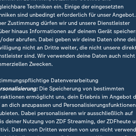
gleichbare Techniken ein. Einige der eingesetzten
cus Keupp rechnet nicht mit einer unmittelbaren Lieferung
hniken sind unbedingt erforderlich für unser Angebot.
an die Ukraine. Trump halte sich beide Kanäle offen, müss
ner Zustimmung dürfen wir und unsere Dienstleister
über hinaus Informationen auf deinem Gerät speicher
/oder abrufen. Dabei geben wir deine Daten ohne de
willigung nicht an Dritte weiter, die nicht unsere direk
nstleister sind. Wir verwenden deine Daten auch nicht
nde hatte Trump erklärt, er könne Putin mit einer s
merziellen Zwecken.
en, sollte Russland seine Angriffe nicht einstellen. 
Trump zurückhaltender: Putin habe die Idee "nicht gef
timmungspflichtige Datenverarbeitung
USA
könnten ihre eigenen Bestände nicht "entleeren".
ersonalisierung:
Die Speicherung von bestimmten
eraktionen ermöglicht uns, dein Erlebnis im Angebot 
 an dich anzupassen und Personalisierungsfunktionen
erte widerspricht: Kein Grund, keine
ubieten. Dabei personalisieren wir ausschließlich auf
zu liefern
is deiner Nutzung von ZDF Streaming, der ZDFheute 
tivi. Daten von Dritten werden von uns nicht verwend
arcus Keupp stellt diese Darstellung bei ZDFheute liv