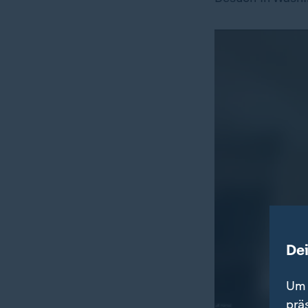
De
Um 
prä