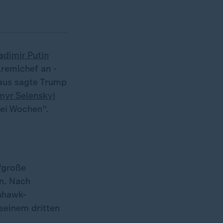
adimir Putin
remlchef an -
Haus sagte Trump
yr Selenskyj
wei Wochen".
 "große
en. Nach
ahawk-
 seinem dritten