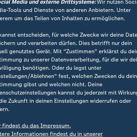
ocial Media und externe Drittsysteme:
Wir nutzen Soci
ber etwa 4.000 Tomahawks, mehr als jede andere Nat
ia-Tools und Dienste von anderen Anbietern. Unter
udem "relativ einfach nachproduzierbar". Man könne 
erem um das Teilen von Inhalten zu ermöglichen.
ondern auch 1.000 - "wenn man will".
kannst entscheiden, für welche Zwecke wir deine Dat
ichern und verarbeiten dürfen. Dies betrifft nur dein
ofern hat man genug, das ist kein 
uell genutztes Gerät. Mit "Zustimmen" erklärst du dei
timmung zu unserer Datenverarbeitung, für die wir de
 Militärökonom
willigung benötigen. Oder du legst unter
nstellungen/Ablehnen" fest, welchen Zwecken du dei
tende Warnungen, die USA überschreite mit einer Lief
timmung gibst und welchen nicht. Deine
hnete Keupp als "übliche Kreml-Propaganda". Tomahaw
enschutzeinstellungen kannst du jederzeit mit Wirkun
llen Sprengköpfen bestücken und seien weder techn
 die Zukunft in deinen Einstellungen widerrufen oder
 ausgeschlossen.
ern.
r findest du das Impressum.
 keinen Grund, weder technisch noc
tere Informationen findest du in unserer