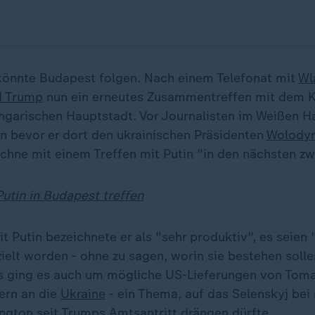
önnte Budapest folgen. Nach einem Telefonat mit
Wl
d Trump
nun ein erneutes Zusammentreffen mit dem K
ungarischen Hauptstadt. Vor Journalisten im Weißen 
n bevor er dort den ukrainischen Präsidenten
Wolodym
echne mit einem Treffen mit Putin "in den nächsten z
Putin in Budapest treffen
t Putin bezeichnete er als "sehr produktiv", es seien
zielt worden - ohne zu sagen, worin sie bestehen soll
 ging es auch um mögliche US-Lieferungen von Tom
ern an die
Ukraine
- ein Thema, auf das Selenskyj bei
ngton seit Trumps Amtsantritt drängen dürfte.