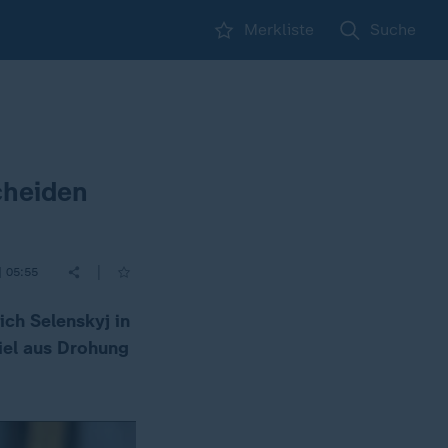
Merkliste
Suche
cheiden
|
| 05:55
ich Selenskyj in
iel aus Drohung