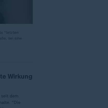
s "letzten
eße, sei eine
te Wirkung
e seit dem
alte. "Die