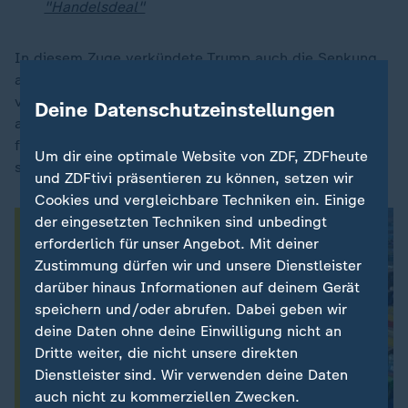
"Handelsdeal"
In diesem Zuge verkündete Trump auch die Senkung
anderer, sogenannter reziproker Zölle gegen Indien
von 25 auf 18 Prozent. So bezeichnet Trump Zölle, die
Deine Datenschutzeinstellungen
angebliche Ungleichgewichte und Benachteiligungen
für die USA im internationalen Handel ausgleichen
Um dir eine optimale Website von ZDF, ZDFheute
sollen.
und ZDFtivi präsentieren zu können, setzen wir
Cookies und vergleichbare Techniken ein. Einige
der eingesetzten Techniken sind unbedingt
erforderlich für unser Angebot. Mit deiner
Zustimmung dürfen wir und unsere Dienstleister
darüber hinaus Informationen auf deinem Gerät
speichern und/oder abrufen. Dabei geben wir
deine Daten ohne deine Einwilligung nicht an
Dritte weiter, die nicht unsere direkten
Dienstleister sind. Wir verwenden deine Daten
auch nicht zu kommerziellen Zwecken.