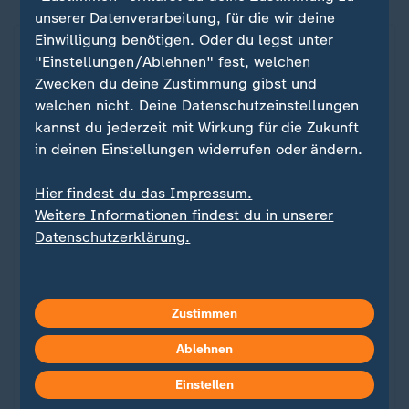
unserer Datenverarbeitung, für die wir deine
Einwilligung benötigen. Oder du legst unter
X-Post von Narendra Modi
"Einstellungen/Ablehnen" fest, welchen
Zwecken du deine Zustimmung gibst und
welchen nicht. Deine Datenschutzeinstellungen
Ein Klick für den Datenschutz
kannst du jederzeit mit Wirkung für die Zukunft
in deinen Einstellungen widerrufen oder ändern.
Erst wenn Sie hier klicken, werden Bilder und
andere Daten von X nachgeladen. Ihre IP-
Hier findest du das Impressum.
Adresse wird dabei an externe Server von X
Weitere Informationen findest du in unserer
übertragen. Über den Datenschutz dieses
Datenschutzerklärung.
Social Media-Anbieters können Sie sich auf
der Seite von X informieren. Um Ihre künftigen
Besuche zu erleichtern, speichern wir Ihre
Zustimmen
Zustimmung in den
Datenschutzeinstellungen
.
Ihre Zustimmung können Sie im Bereich
Ablehnen
„Meine News“ jederzeit widerrufen.
Einstellen