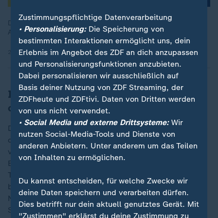
Zustimmungspflichtige Datenverarbeitung
Die US-Strafzölle auf Produkte aus Indien galten seit Ende
• Personalisierung:
Die Speicherung von
August - weil Indien russisches Öl importierte.
bestimmten Interaktionen ermöglicht uns, dein
Erlebnis im Angebot des ZDF an dich anzupassen
20.08.2025 | 6:20 min
und Personalisierungsfunktionen anzubieten.
Dabei personalisieren wir ausschließlich auf
Basis deiner Nutzung von ZDF Streaming, der
Indien lässt Verzicht auf russisches Öl
ZDFheute und ZDFtivi. Daten von Dritten werden
offen
von uns nicht verwendet.
• Social Media und externe Drittsysteme:
Wir
Der indische Premierminister Narendra Modi bestätigte
nutzen Social-Media-Tools und Dienste von
das Abkommen und pries den "persönlichen Einsatz"
anderen Anbietern. Unter anderem um das Teilen
von Trump für die Stärkung der bilateralen
von Inhalten zu ermöglichen.
Beziehungen. Die Einigung spiegele "die wachsende
Tiefe, das Vertrauen und die Dynamik" zwischen
Du kannst entscheiden, für welche Zwecke wir
beiden Ländern wider und sei eine "großartige
deine Daten speichern und verarbeiten dürfen.
Neuigkeit für Indien und die USA", erklärte er am
Dies betrifft nur dein aktuell genutztes Gerät. Mit
Samstag im Onlinedienst X.
"Zustimmen" erklärst du deine Zustimmung zu