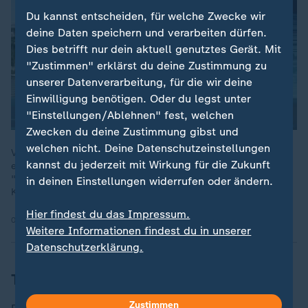
Du kannst entscheiden, für welche Zwecke wir
deine Daten speichern und verarbeiten dürfen.
Dies betrifft nur dein aktuell genutztes Gerät. Mit
"Zustimmen" erklärst du deine Zustimmung zu
unserer Datenverarbeitung, für die wir deine
Einwilligung benötigen. Oder du legst unter
"Einstellungen/Ablehnen" fest, welchen
Zwecken du deine Zustimmung gibst und
welchen nicht. Deine Datenschutzeinstellungen
Vor dem Nato-Gipfel in Ankara forderte US-Präsident Trump
kannst du jederzeit mit Wirkung für die Zukunft
erneut höhere Verteidigungsausgaben. Zuvor kritisierte er,
"dass die Europäer nicht genug leisten würden", so ZDF-
in deinen Einstellungen widerrufen oder ändern.
Korrespondentin Schaefers.
Hier findest du das Impressum.
07.07.2026 | 0:58 min
Weitere Informationen findest du in unserer
Datenschutzerklärung.
Trump macht Druck auf Bündnispartner
Zustimmen