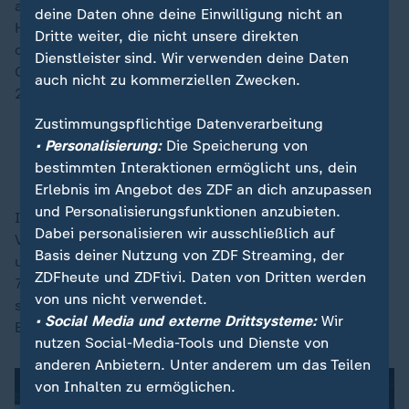
allerdings auch 2026 bei Verteidigungsausgaben in
deine Daten ohne deine Einwilligung nicht an
Höhe von zwei Prozent ihres BIP. Slowenien rutscht
Dritte weiter, die nicht unsere direkten
den Angaben zufolge sogar unter die Zwei-Prozent-
Dienstleister sind. Wir verwenden deine Daten
Grenze, die nach einem Nato-Beschluss aus dem Jahr
auch nicht zu kommerziellen Zwecken.
2014 bis 2024 erreicht werden sollte.
Zustimmungspflichtige Datenverarbeitung
Rückblick August 2025:
Alle Nato-Mitglieder
• Personalisierung:
Die Speicherung von
erreichen Zwei-Prozent-Ziel
bestimmten Interaktionen ermöglicht uns, dein
Erlebnis im Angebot des ZDF an dich anzupassen
und Personalisierungsfunktionen anzubieten.
Insgesamt werden der Nato zufolge die
Dabei personalisieren wir ausschließlich auf
Verteidigungsausgaben der europäischen Verbündeten
Basis deiner Nutzung von ZDF Streaming, der
und Kanada im Vergleich zu 2025 um elf Prozent auf
ZDFheute und ZDFtivi. Daten von Dritten werden
777 Milliarden Dollar (rund 680 Milliarden Euro)
von uns nicht verwendet.
steigen. Die USA geben dieses Jahr mehr als eine
• Social Media und externe Drittsysteme:
Wir
Billion Euro für die Verteidigung aus.
nutzen Social-Media-Tools und Dienste von
anderen Anbietern. Unter anderem um das Teilen
von Inhalten zu ermöglichen.