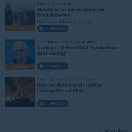
:
Nato-Gipfel in Ankara
Showtime für die europäischen
Bündnispartner
von Isabelle Schaefers, Ankara
Analyse
mit Video
3:33
:
Sicherheitsexperte zu Nato-Gipfel
Ischinger: U-Boot-Deal "symbolisch
ganz wichtig"
mit Video
6:35
Interview
:
Tote in der ukrainischen Hauptstadt
Kurz vor Nato-Gipfel: Heftige
Luftangriffe auf Kiew
mit Video
1:36
nach oben