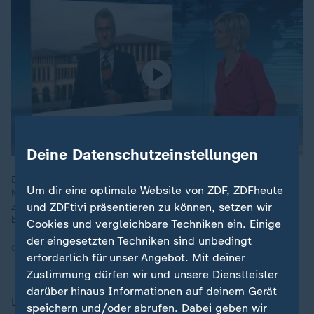
Deine Datenschutzeinstellungen
Beim Nato-Gipfel sind die Militärausgaben der
Um dir eine optimale Website von ZDF, ZDFheute
Mitgliedsstaaten und die weitere Unterstützung der Ukraine
und ZDFtivi präsentieren zu können, setzen wir
zentrale Themen. ZDF-Korrespondent Elmar Theveßen
berichtet.
Cookies und vergleichbare Techniken ein. Einige
der eingesetzten Techniken sind unbedingt
07.07.2026 | 1:17 min
erforderlich für unser Angebot. Mit deiner
Zustimmung dürfen wir und unsere Dienstleister
darüber hinaus Informationen auf deinem Gerät
Länder wie Belgien, Spanien und Tschechien verharren
speichern und/oder abrufen. Dabei geben wir