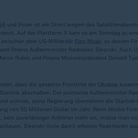
SA
und Polen ist ein Streit wegen des Satellitendienste
brannt. Auf der Plattform X kam es am Sonntag zu ei
 zwischen dem US-Milliardär
Elon Musk
, zu dessen F
, und Polens Außenminister Radoslaw Sikorski. Auch U
arco Rubio und Polens Ministerpräsident Donald Tus
stet, dass die gesamte Frontlinie der
Ukraine
zusamm
r Starlink abschalten. Der polnische Außenminister Ra
nd schrieb, seine Regierung übernehme die Starlink-
ng von 50 Millionen Dollar im Jahr. Wenn Musks Firm
t, kein zuverlässiger Anbieter mehr sei, müsse man si
schauen. Sikorski löste damit erboste Reaktionen au