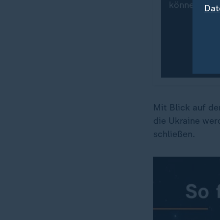
können Sie 
Dat
Mit Blick auf de
die Ukraine werd
schließen.