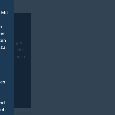
 Mit
n
ine
ten
 übertragen.
 zu
ich auf der
n, speichern
immung
des
und
et.