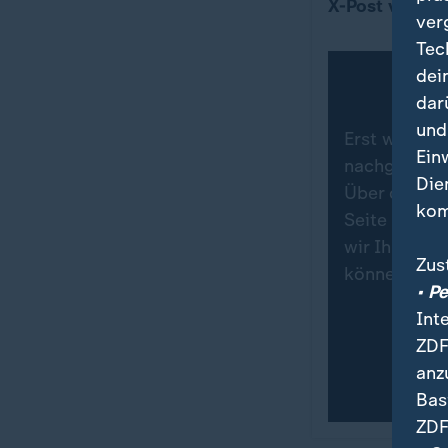
X-Post von M
ver
Tec
dei
dar
und
Erst wenn Si
Ein
nachgeladen.
Die
Über den Da
kom
Seite von X 
wir Ihre Zu
Zus
können Sie 
• P
Int
ZDF
anz
Bas
ZDF