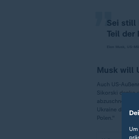
„
Sei stil
Teil der
Elon Musk, US-Mil
Musk will 
Auch US-Außenmi
Sikorski denke 
abzuschneiden",
Ukraine diesen K
De
Polen."
Um 
prä