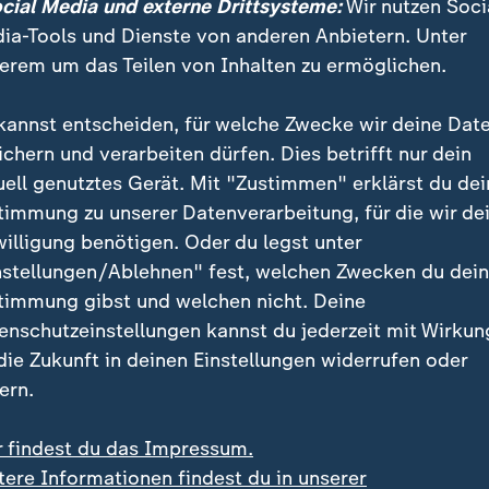
ocial Media und externe Drittsysteme:
Wir nutzen Soci
ia-Tools und Dienste von anderen Anbietern. Unter
te Musk, Starlink nicht abschalten zu wollen. "Um es 
erem um das Teilen von Inhalten zu ermöglichen.
 sehr ich mit der Ukraine-Politik nicht einverstanden b
niemals abschalten", schreibt er auf X. "Wir würden 
kannst entscheiden, für welche Zwecke wir deine Dat
ckmittel benutzen."
ichern und verarbeiten dürfen. Dies betrifft nur dein
uell genutztes Gerät. Mit "Zustimmen" erklärst du dei
on Musk
timmung zu unserer Datenverarbeitung, für die wir de
willigung benötigen. Oder du legst unter
nstellungen/Ablehnen" fest, welchen Zwecken du dei
Ein Klick für den Datenschutz
timmung gibst und welchen nicht. Deine
enschutzeinstellungen kannst du jederzeit mit Wirkun
e hier klicken, werden Bilder und andere Daten von X
 die Zukunft in deinen Einstellungen widerrufen oder
 Ihre IP-Adresse wird dabei an externe Server von X
ern.
tenschutz dieses Social Media-Anbieters können Sie s
informieren. Um Ihre künftigen Besuche zu erleichter
r findest du das Impressum.
stimmung in den
Datenschutzeinstellungen
. Ihre Zust
tere Informationen findest du in unserer