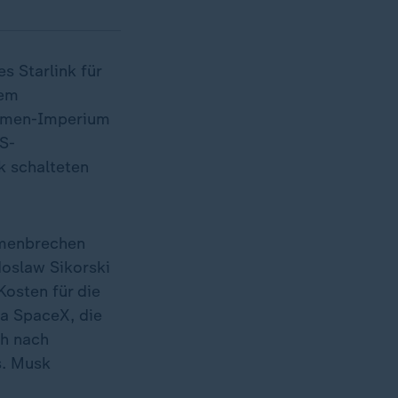
s Starlink für
nem
irmen-Imperium
S-
k schalteten
enbrechen
doslaw Sikorski
Kosten für die
a SpaceX, die
ch nach
s. Musk