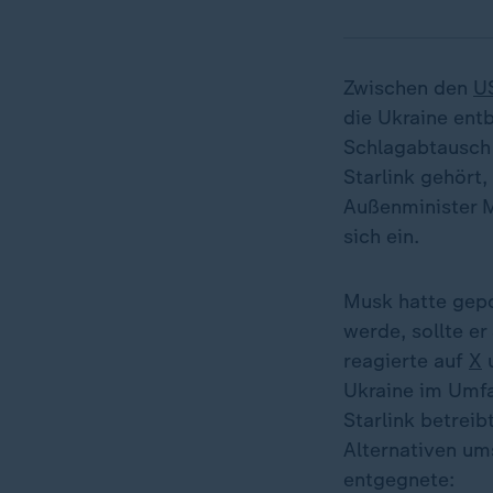
Zwischen den
U
die Ukraine ent
Schlagabtausch
Starlink gehört
Außenminister M
sich ein.
Musk hatte gepo
werde, sollte e
reagierte auf
X
u
Ukraine im Umfa
Starlink betreib
Alternativen um
entgegnete: