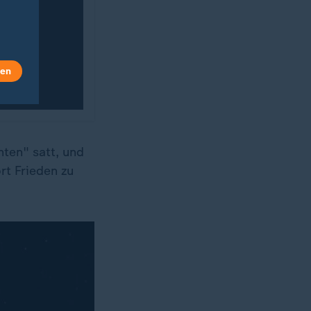
len
hten" satt, und
rt Frieden zu