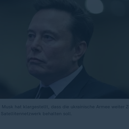
n Musk hat klargestellt, dass die ukrainische Armee weiter
 Satellitennetzwerk behalten soll.