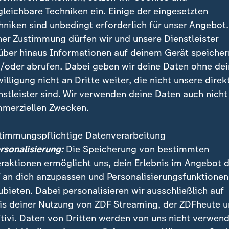
arco Rubio
gleichbare Techniken ein. Einige der eingesetzten
hniken sind unbedingt erforderlich für unser Angebot.
ner Zustimmung dürfen wir und unsere Dienstleister
Ein Klick für den Datenschutz
über hinaus Informationen auf deinem Gerät speicher
/oder abrufen. Dabei geben wir deine Daten ohne de
e hier klicken, werden Bilder und andere Daten von X
willigung nicht an Dritte weiter, die nicht unsere direk
 Ihre IP-Adresse wird dabei an externe Server von X
nstleister sind. Wir verwenden deine Daten auch nicht
tenschutz dieses Social Media-Anbieters können Sie s
merziellen Zwecken.
informieren. Um Ihre künftigen Besuche zu erleichter
stimmung in den
Datenschutzeinstellungen
. Ihre Zust
timmungspflichtige Datenverarbeitung
im Bereich „Meine News“ jederzeit widerrufen.
ersonalisierung:
Die Speicherung von bestimmten
eraktionen ermöglicht uns, dein Erlebnis im Angebot 
X-Inhalte anzeigen
 an dich anzupassen und Personalisierungsfunktionen
ubieten. Dabei personalisieren wir ausschließlich auf
Datenschutzeinstellungen anpassen
is deiner Nutzung von ZDF Streaming, der ZDFheute 
tivi. Daten von Dritten werden von uns nicht verwend