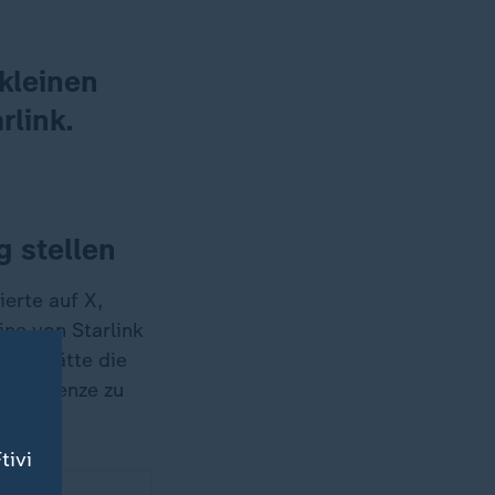
 kleinen
rlink.
g stellen
erte auf X,
ine von Starlink
link hätte die
 der Grenze zu
tivi