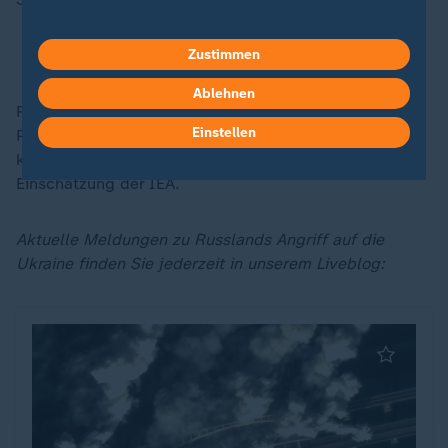
Zustimmen
Stromerzeugung: So groß sind die Zerstörungen
Ablehnen
Regelmäßig komme es zu Stromausfällen und
Einstellen
Problemen bei der Wasserversorgung. Die Situation
könne sich im Winter noch verschärfen, lautet die
Einschätzung der IEA.
Aktuelle Meldungen zu Russlands Angriff auf die
Ukraine finden Sie jederzeit in unserem Liveblog: