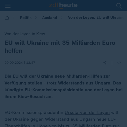
Von der Leyen: EU will Ukraine 
Politik
Ausland
Von der Leyen in Kiew
EU will Ukraine mit 35 Milliarden Euro
:
helfen
|
20.09.2024 | 13:47
Die EU will der Ukraine neue Milliarden-Hilfen zur
Verfügung stellen - trotz Widerstands aus Ungarn. Das
kündigte EU-Kommissionspräsidentin von der Leyen bei
ihrem Kiew-Besuch an.
EU-Kommissionspräsidentin
Ursula von der Leyen
will
der Ukraine gegen Widerstand aus Ungarn neue EU-
Finanzhilfen in Höhe von bis zu 35 Milliarden Euro zur