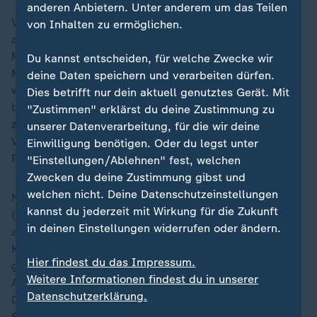
anderen Anbietern. Unter anderem um das Teilen
Von der Leyen hatte bereits vor ihrer Abreise
von Inhalten zu ermöglichen.
angekündigt, dass die EU der Ukraine weitere 160
Millionen Euro als Winter-Hilfe bereitstellt. 60
Du kannst entscheiden, für welche Zwecke wir
Millionen Euro sind demnach für Heizungen und
deine Daten speichern und verarbeiten dürfen.
weitere Ausrüstungen der Unterkünfte für Vertriebene
Dies betrifft nur dein aktuell genutztes Gerät. Mit
bestimmt. 100 Millionen Euro, die von der Leyen
"Zustimmen" erklärst du deine Zustimmung zu
zufolge aus den Erlösen eingefrorener russischer
unserer Datenverarbeitung, für die wir deine
Vermögenswerte stammen, sollen in die
Einwilligung benötigen. Oder du legst unter
Reparatur von Energieanlagen fließen.
"Einstellungen/Ablehnen" fest, welchen
Zwecken du deine Zustimmung gibst und
welchen nicht. Deine Datenschutzeinstellungen
Nach Angaben der Internationalen Energieagentur
kannst du jederzeit mit Wirkung für die Zukunft
(IEA) steht die Energieinfrastruktur der Ukraine
in deinen Einstellungen widerrufen oder ändern.
angesichts zunehmender russischer Angriffe auf
Kraftwerke, Heizwerke und Übertragungsnetze unter
Hier findest du das Impressum.
großem Druck. Seit Beginn des russischen
Weitere Informationen findest du in unserer
Angriffskrieges im Februar 2022 seien zwei
Datenschutzerklärung.
Drittel der ukrainischen Kapazitäten für die
Stromproduktion zerstört worden.