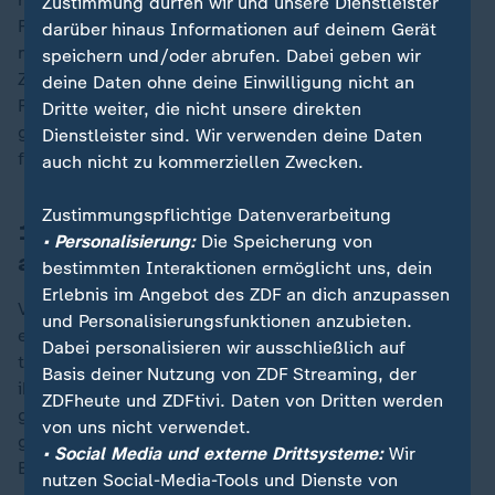
Zustimmung dürfen wir und unsere Dienstleister
Frühjahr einigte man sich dann, dass 90 Prozent der
darüber hinaus Informationen auf deinem Gerät
nutzbaren Zinserträge aus der Verwahrung russischer
speichern und/oder abrufen. Dabei geben wir
Zentralbank-Gelder in den EU-Fonds für die
deine Daten ohne deine Einwilligung nicht an
Finanzierung militärischer Ausrüstung und Ausbildung
Dritte weiter, die nicht unsere direkten
geleitet werden. Die restlichen zehn Prozent werden
Dienstleister sind. Wir verwenden deine Daten
für direkte Finanzhilfen genutzt.
auch nicht zu kommerziellen Zwecken.
Zustimmungspflichtige Datenverarbeitung
160 Millionen Euro Winter-Hilfe
• Personalisierung:
Die Speicherung von
angekündigt
bestimmten Interaktionen ermöglicht uns, dein
Erlebnis im Angebot des ZDF an dich anzupassen
Von der Leyen war am frühen Morgen in Kiew
und Personalisierungsfunktionen anzubieten.
eingetroffen. "Wir werden die Ukraine bei ihren
Dabei personalisieren wir ausschließlich auf
tapferen Bemühungen unterstützen", erklärte sie nach
Basis deiner Nutzung von ZDF Streaming, der
ihrer Ankunft im Onlinedienst X mit Blick auf den Krieg
ZDFheute und ZDFtivi. Daten von Dritten werden
gegen Russland. Später legte sie am Denkmal für die
von uns nicht verwendet.
gefallenen Soldaten in der ukrainischen Hauptstadt
• Social Media und externe Drittsysteme:
Wir
Blumen nieder, bevor sie mit Selenskyj zusammentraf.
nutzen Social-Media-Tools und Dienste von