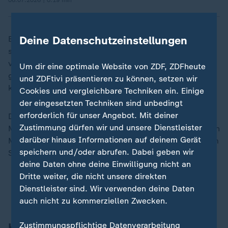
06.07.2026 | 0:19 min
Deine Datenschutzeinstellungen
Briefe seien aus den Revolutionsgarden heraus an
staatliche Stellen weitergegeben worden, angeblich
von Modschtaba Chamenei verfasst. "Aussagen sollen
Um dir eine optimale Website von ZDF, ZDFheute
getroffen worden sein, die keiner nachvollziehen
und ZDFtivi präsentieren zu können, setzen wir
kann."
Cookies und vergleichbare Techniken ein. Einige
der eingesetzten Techniken sind unbedingt
erforderlich für unser Angebot. Mit deiner
Das deute darauf hin, "dass hier durchaus die
Zustimmung dürfen wir und unsere Dienstleister
Möglichkeit besteht, dass die Revolutionsgarden Herrn
darüber hinaus Informationen auf deinem Gerät
Modschtaba Chamenei durchaus manipulieren in ihrem
speichern und/oder abrufen. Dabei geben wir
Sinne".
deine Daten ohne deine Einwilligung nicht an
Dritte weiter, die nicht unsere direkten
Iran-Krieg und Nahost-Konflikt: Alle Nachrichten
Dienstleister sind. Wir verwenden deine Daten
im Liveblog
auch nicht zu kommerziellen Zwecken.
Hat der US-Angriff das Kräfteverhältnis
Zustimmungspflichtige Datenverarbeitung