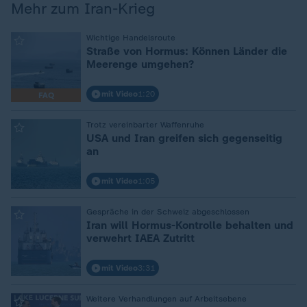
Mehr zum Iran-Krieg
:
Wichtige Handelsroute
Straße von Hormus: Können Länder die
Meerenge umgehen?
mit Video
1:20
FAQ
:
Trotz vereinbarter Waffenruhe
USA und Iran greifen sich gegenseitig
an
mit Video
1:05
:
Gespräche in der Schweiz abgeschlossen
Iran will Hormus-Kontrolle behalten und
verwehrt IAEA Zutritt
mit Video
3:31
:
Weitere Verhandlungen auf Arbeitsebene