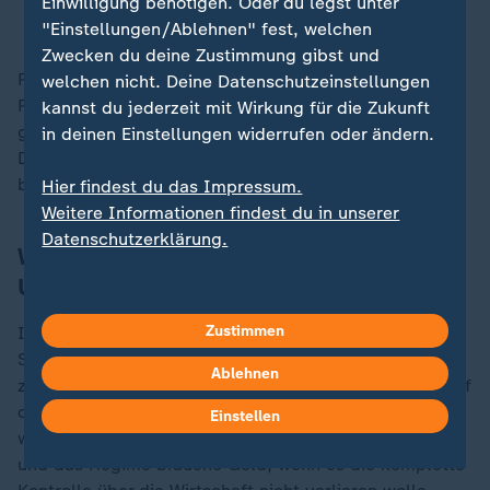
Einwilligung benötigen. Oder du legst unter
Hans-Jakob Schindler, Nahostexperte
"Einstellungen/Ablehnen" fest, welchen
Zwecken du deine Zustimmung gibst und
Reformkräfte seien bereits vor dem Krieg "nur
welchen nicht. Deine Datenschutzeinstellungen
Reformer innerhalb des bestehenden Systems"
kannst du jederzeit mit Wirkung für die Zukunft
gewesen, sagt Schindler. "Radikalreformer" für
in deinen Einstellungen widerrufen oder ändern.
Demokratie seien sie nicht gewesen. Selbst die seien
bereits "seit Jahren kaltgestellt".
Hier findest du das Impressum.
Weitere Informationen findest du in unserer
Datenschutzerklärung.
Was ist bei den Verhandlungen mit den
USA bisher rausgekommen?
Zustimmen
Im Moment relativ wenig konkretes, sagt Experte
Schindler. Die Iraner hätten zwar den Ölhandel
Ablehnen
zurückbekommen - das habe jedoch "null Einfluss" auf
die wirtschaftliche Situation gehabt. "Der Rial zerfällt
Einstellen
weiter." Die wirtschaftliche Situation sei "desaströs"
und das Regime brauche Geld, wenn es die komplette