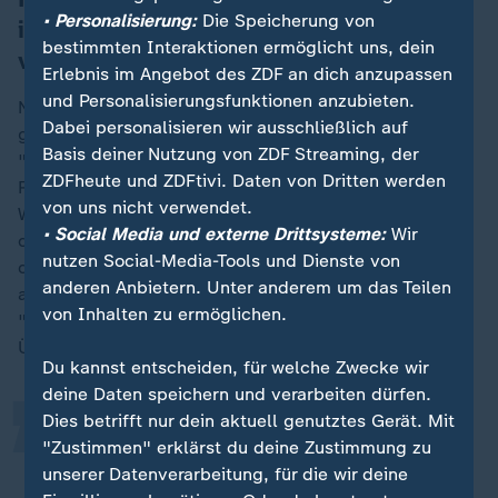
• Personalisierung:
Die Speicherung von
in Iran hin zu den Hardlinern
bestimmten Interaktionen ermöglicht uns, dein
verschoben?
Erlebnis im Angebot des ZDF an dich anzupassen
und Personalisierungsfunktionen anzubieten.
Nach Auffassung von Experte Schindler hat der
Dabei personalisieren wir ausschließlich auf
gegenwärtige Krieg lediglich dazu geführt, dass es
Basis deiner Nutzung von ZDF Streaming, der
"jetzt verschiedene Fraktionen innerhalb der
ZDFheute und ZDFtivi. Daten von Dritten werden
Revolutionsgarden" gebe, "also deren
von uns nicht verwendet.
Wirtschaftskomplex, deren politischer Komplex und
• Social Media und externe Drittsysteme:
Wir
deren Sicherheitsapparat und militärischer Komplex,
nutzen Social-Media-Tools und Dienste von
die miteinander diese Machtverteilung im Regime
„
anderen Anbietern. Unter anderem um das Teilen
ausführen". Die Rolle des Geistlichen Oberhaupts sei
von Inhalten zu ermöglichen.
"nur noch ein ganz dünnes Veneer von religiösem
Überbau".
Du kannst entscheiden, für welche Zwecke wir
deine Daten speichern und verarbeiten dürfen.
Dies betrifft nur dein aktuell genutztes Gerät. Mit
Es ist eigentlich vielmehr eine
"Zustimmen" erklärst du deine Zustimmung zu
klassische Militärdiktatur.
unserer Datenverarbeitung, für die wir deine