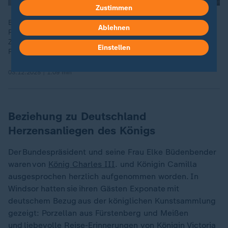
Zustimmen
Beim Staatsbesuch des deutschen Bundespräsidenten wurde
Ablehnen
Frank-Walter Steinmeier von der königlichen Familie mit viel
Zeremonie begrüßt. Morgen hält er eine Rede vor dem
Einstellen
Parlament.
03.12.2025 | 1:09 min
Beziehung zu Deutschland
Herzensanliegen des Königs
Der Bundespräsident und seine Frau Elke Büdenbender
waren von
König Charles III
. und Königin Camilla
ausgesprochen herzlich aufgenommen worden. In
Windsor hatten sie ihren Gästen Exponate mit
deutschem Bezug aus der königlichen Kunstsammlung
gezeigt: Porzellan aus Fürstenberg und Meißen
und liebevolle Reise-Erinnerungen von Königin Victoria