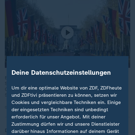
Deine Datenschutzeinstellungen
Bundespräsident Steinmeier hat seinen dreitägigen
Staatsbesuch im Vereinigten Königreich gestartet. König
Um dir eine optimale Website von ZDF, ZDFheute
Charles und Camilla empfangen ihn in Windsor mit Ehren und
und ZDFtivi präsentieren zu können, setzen wir
Staatsbankett.
Cookies und vergleichbare Techniken ein. Einige
03.12.2025 | 1:03 min
der eingesetzten Techniken sind unbedingt
erforderlich für unser Angebot. Mit deiner
Zustimmung dürfen wir und unsere Dienstleister
Der Bundespräsident warb vor britischen
darüber hinaus Informationen auf deinem Gerät