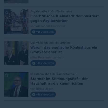
:
Asyldebatte in Großbritannien
Eine britische Kleinstadt demonstriert
gegen Asylbewerber
von Alexander Glodzinski
mit Video
2:05
:
Die Millionen des Monarchen
Warum das englische Königshaus ein
Großverdiener ist
Hilke Petersen, London
mit Video
9:54
:
Staatshaushalt in Großbritannien
Starmer im Stimmungstief - der
Haushalt wird’s kaum richten
von Britta Jäger
mit Video
0:44