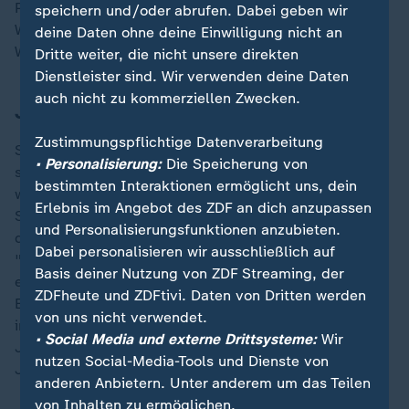
Parlamentariern außerdem für engere Beziehungen in
speichern und/oder abrufen. Dabei geben wir
Wirtschaft und Handel, eine hochkarätige
deine Daten ohne deine Einwilligung nicht an
Wirtschaftsdelegation war mitgereist.
Dritte weiter, die nicht unsere direkten
Dienstleister sind. Wir verwenden deine Daten
auch nicht zu kommerziellen Zwecken.
Jugendaustausch statt Brexit-Hürden
Zustimmungspflichtige Datenverarbeitung
Steinmeier machte vor Parlamentariern deutlich, dass
• Personalisierung:
Die Speicherung von
sich die deutsche Seite mehr Jugendaustausch
bestimmten Interaktionen ermöglicht uns, dein
wünscht - sind doch die Teilnehmerzahlen beim
Erlebnis im Angebot des ZDF an dich anzupassen
Schüler- und Studentenaustausch seit dem Brexit
und Personalisierungsfunktionen anzubieten.
durch bürokratische Hürden dramatisch eingebrochen:
Dabei personalisieren wir ausschließlich auf
"Das müssen wir ändern. Und wir arbeiten daran: mit
Basis deiner Nutzung von ZDF Streaming, der
einer Jugendmobilitätsvereinbarung auf Europäischer
ZDFheute und ZDFtivi. Daten von Dritten werden
Ebene." Die britische Regierung kündigte heute
von uns nicht verwendet.
immerhin ein neues Sport-Austauschprogramm für
• Social Media und externe Drittsysteme:
Wir
Jugendliche aus beiden Ländern an - bei der
nutzen Social-Media-Tools und Dienste von
Jugendmobilität allerdings bewegt sie sich nicht.
anderen Anbietern. Unter anderem um das Teilen
von Inhalten zu ermöglichen.