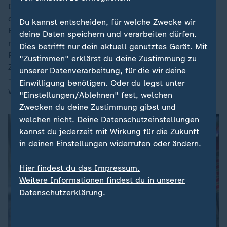
Den Besuch an der Universität Oxford, die Steinmeier
die Ehrendoktorwürde verlieh, nutzte der
Du kannst entscheiden, für welche Zwecke wir
Bundespräsident dazu, für eine Rückkehr zu einer
deine Daten speichern und verarbeiten dürfen.
ruhigen Diskussionskultur zu werben. "Wie es der
Dies betrifft nur dein aktuell genutztes Gerät. Mit
Philosoph Jürgen Habermas nannte: den zwanglosen
"Zustimmen" erklärst du deine Zustimmung zu
Zwang des besseren Arguments unbeirrt zu behaupten
unserer Datenverarbeitung, für die wir deine
- bleibt eine der vornehmsten Aufgaben der
Einwilligung benötigen. Oder du legst unter
Wissenschaft," sagte Steinmeier.
"Einstellungen/Ablehnen" fest, welchen
Zwecken du deine Zustimmung gibst und
welchen nicht. Deine Datenschutzeinstellungen
kannst du jederzeit mit Wirkung für die Zukunft
in deinen Einstellungen widerrufen oder ändern.
Hier findest du das Impressum.
Weitere Informationen findest du in unserer
Datenschutzerklärung.