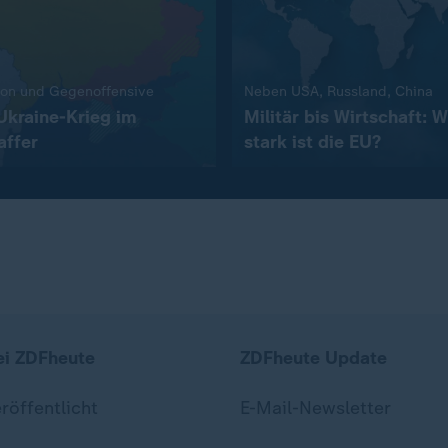
:
:
ion und Gegenoffensive
Neben USA, Russland, China
Ukraine-Krieg im
Militär bis Wirtschaft: W
affer
stark ist die EU?
ei ZDFheute
ZDFheute Update
eröffentlicht
E-Mail-Newsletter