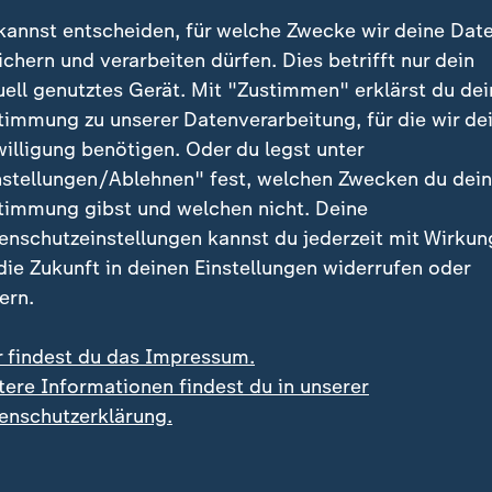
 liegt im Westen der Ukraine an der polnischen Grenz
kannst entscheiden, für welche Zwecke wir deine Dat
adt ist nur etwa 50 Kilometer Luftlinie vom EU-Gebiet
ichern und verarbeiten dürfen. Dies betrifft nur dein
uell genutztes Gerät. Mit "Zustimmen" erklärst du dei
Nachrichten | In eigener Sa
timmung zu unserer Datenverarbeitung, für die wir de
:
Bleiben Sie au
willigung benötigen. Oder du legst unter
nstellungen/Ablehnen" fest, welchen Zwecken du dei
mit dem ZDFhe
timmung gibst und welchen nicht. Deine
Update
enschutzeinstellungen kannst du jederzeit mit Wirkun
 die Zukunft in deinen Einstellungen widerrufen oder
Das Aktuellste zum Kri
ern.
Ukraine und weitere N
kompakt zusammengef
r findest du das Impressum.
Newsletter - morgens 
tere Informationen findest du in unserer
enschutzerklärung.