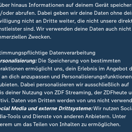
skräfte offenbar zunächst wegen N
über hinaus Informationen auf deinem Gerät speicher
chen Einsatzort geeilt
/oder abrufen. Dabei geben wir deine Daten ohne de
willigung nicht an Dritte weiter, die nicht unsere direk
rter hatten sich die Explosionen kurz nach Mitternac
nstleister sind. Wir verwenden deine Daten auch nicht
l "Kyiv Independent" zitierte eine Mitteilung der
merziellen Zwecken.
aft, wonach die Sicherheitskräfte zunächst wegen ei
insatzort geeilt seien.
timmungspflichtige Datenverarbeitung
ersonalisierung:
Die Speicherung von bestimmten
amen, sei die erste Explosion ausgelöst worden - und
eraktionen ermöglicht uns, dein Erlebnis im Angebot 
arauf Verstärkung eintraf. Nicht alle Beamten hätten üb
 an dich anzupassen und Personalisierungsfunktionen
 Nationalpolizei demnach mit. Bürgermeister Sadowyj
ubieten. Dabei personalisieren wir ausschließlich auf
n getöteten Polizistin.
is deiner Nutzung von ZDF Streaming, der ZDFheute 
tivi. Daten von Dritten werden von uns nicht verwend
pendent" ereigneten sich die Explosionen in der Nähe 
ocial Media und externe Drittsysteme:
Wir nutzen Soci
rstörten auch Fenster in der Umgebung.
ia-Tools und Dienste von anderen Anbietern. Unter
erem um das Teilen von Inhalten zu ermöglichen.