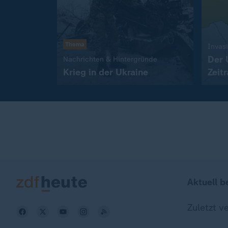
Thema
Invas
Der 
:
Nachrichten & Hintergründe
Krieg in der Ukraine
Zeitr
Aktuell b
Zuletzt v