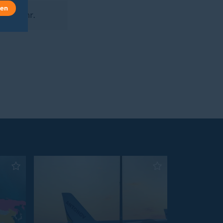
len
 10 Uhr.