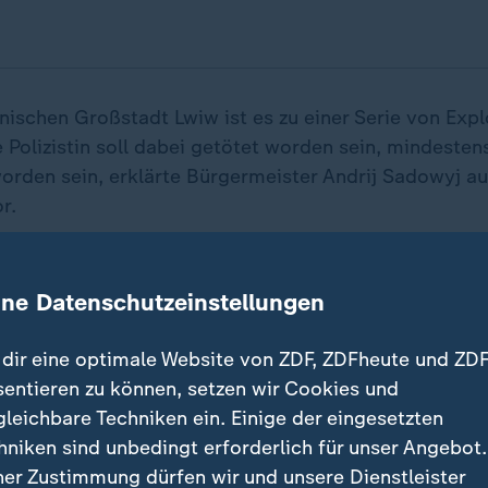
inischen Großstadt Lwiw ist es zu einer Serie von Exp
Polizistin soll dabei getötet worden sein, mindeste
worden sein, erklärte Bürgermeister Andrij Sadowyj a
r.
ein Terroranschlag.
ine Datenschutzeinstellungen
ürgermeister von Lwiw
dir eine optimale Website von ZDF, ZDFheute und ZDF
sentieren zu können, setzen wir Cookies und
Hintergründen des Vorfalls war zunächst nicht bekann
gleichbare Techniken ein. Einige der eingesetzten
hniken sind unbedingt erforderlich für unser Angebot.
ner Zustimmung dürfen wir und unsere Dienstleister