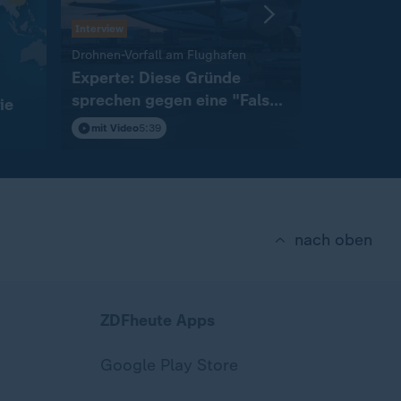
Interview
:
Drohnen-Vorfall am Flughafen
Abwehr balli
Experte: Diese Gründe
"Das ist 
sprechen gegen eine "False
League de
ie
Flag"-Aktion
mit Video
5:39
Video
23:5
nach oben
ZDFheute Apps
Google Play Store