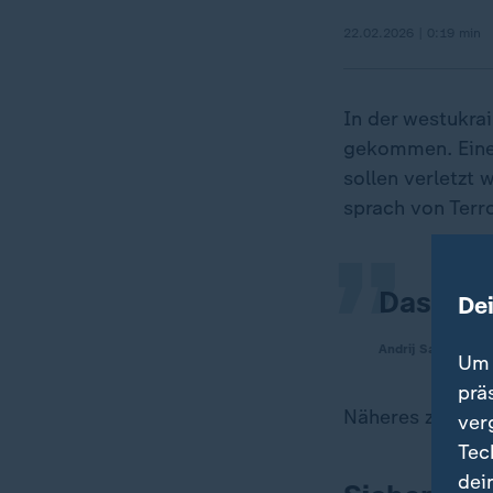
22.02.2026 | 0:19 min
In der westukra
„
gekommen. Eine 
sollen verletzt 
sprach von Terro
Das war 
De
Andrij Sadowyj, B
Um 
prä
Näheres zu den 
ver
Tec
dei