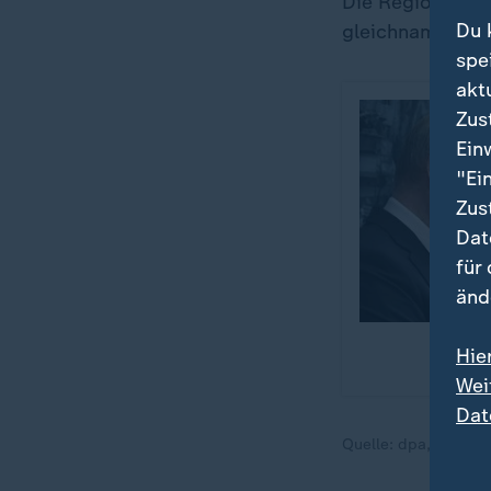
Die Region Lwiw
Du 
gleichnamige St
spe
akt
Zus
Ein
"Ei
Zus
Dat
für
änd
Hie
Wei
Dat
Quelle:
dpa, AFP