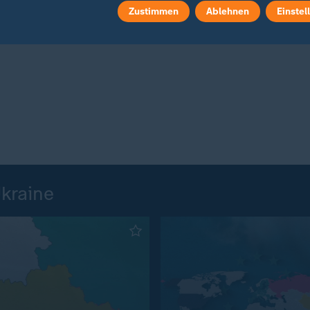
Zustimmen
Ablehnen
Einstel
hema berichtete heute Xpress am 22. Februar 2026 ab
Ukraine