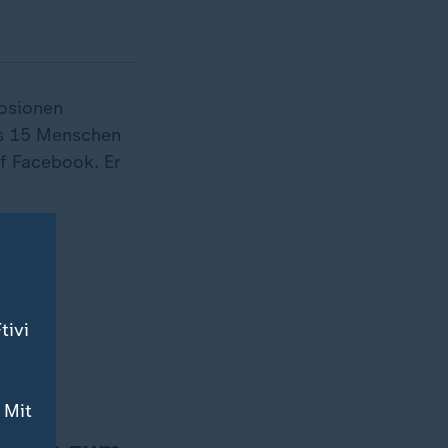
losionen
ns 15 Menschen
uf Facebook. Er
tivi
t.
 Mit