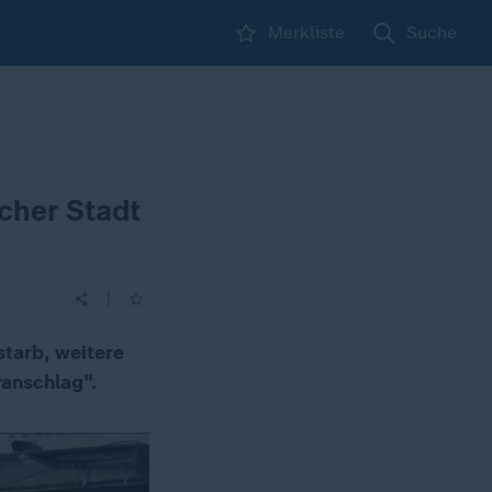
Merkliste
Suche
cher Stadt
|
starb, weitere
ranschlag".