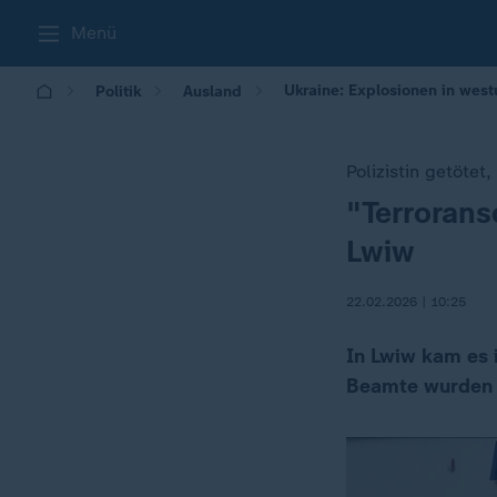
Menü
Ukraine: Explosionen in west
Politik
Ausland
Polizistin getötet
"Terrorans
:
Lwiw
22.02.2026 | 10:25
In Lwiw kam es i
Beamte wurden v