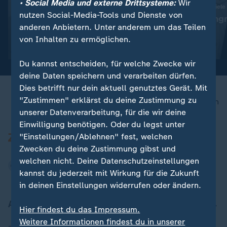
• Social Media und externe Drittsysteme:
Wir
:
:
Abwehr ballistischer Raketen
Ukraine trifft neue Ziele
nutzen Social-Media-Tools und Dienste von
"Das ist die Champions-
"Deutlicher Angr
anderen Anbietern. Unter anderem um das Teilen
League der Technologie"
Alltag"
von Inhalten zu ermöglichen.
Video
19:01
Video
5:04
Du kannst entscheiden, für welche Zwecke wir
deine Daten speichern und verarbeiten dürfen.
Dies betrifft nur dein aktuell genutztes Gerät. Mit
"Zustimmen" erklärst du deine Zustimmung zu
nach oben
unserer Datenverarbeitung, für die wir deine
Einwilligung benötigen. Oder du legst unter
"Einstellungen/Ablehnen" fest, welchen
Zwecken du deine Zustimmung gibst und
welchen nicht. Deine Datenschutzeinstellungen
kannst du jederzeit mit Wirkung für die Zukunft
in deinen Einstellungen widerrufen oder ändern.
Aktuell bei ZDFheute
Hier findest du das Impressum.
Weitere Informationen findest du in unserer