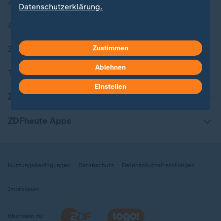
Zuletzt veröffentlicht
Datenschutzerklärung.
Aktuelle Sendungs-Videos
Zustimmen
ZDFheute Stories
Ablehnen
Themen im Überblick
Einstellen
ZDFheute Update
ZDFheute Apps
Nutzungsbedingungen
Datenschutz
Datenschutzeinstellungen
Impressum
Wechseln zu: