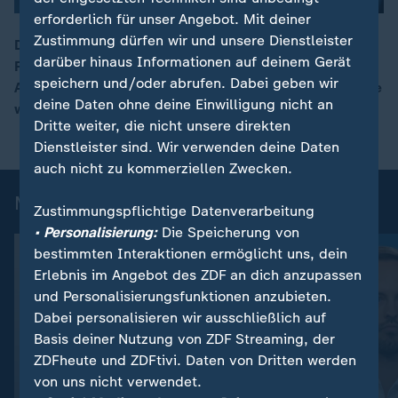
erforderlich für unser Angebot. Mit deiner
Zustimmung dürfen wir und unsere Dienstleister
Der russische Angriffskrieg bestehe aus mehreren
darüber hinaus Informationen auf deinem Gerät
Faktoren, sagt ZDF-Korrespondent Sebastian Ehm. Die
00:15
speichern und/oder abrufen. Dabei geben wir
Artillerieangriffe, Sturmtrupps und die Drohnenangriffe
deine Daten ohne deine Einwilligung nicht an
würden auch ohne Starlink weitergehen.
Dritte weiter, die nicht unsere direkten
Dienstleister sind. Wir verwenden deine Daten
auch nicht zu kommerziellen Zwecken.
Mehr aus ZDFheute live
Zustimmungspflichtige Datenverarbeitung
• Personalisierung:
Die Speicherung von
bestimmten Interaktionen ermöglicht uns, dein
Erlebnis im Angebot des ZDF an dich anzupassen
und Personalisierungsfunktionen anzubieten.
Dabei personalisieren wir ausschließlich auf
Basis deiner Nutzung von ZDF Streaming, der
ZDFheute und ZDFtivi. Daten von Dritten werden
von uns nicht verwendet.