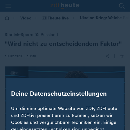
Ukraine-Krieg: Welche Rol
Video
ZDFheute live
Starlink-Sperre für Russland
"Wird nicht zu entscheidendem Faktor"
:
|
19.02.2026 | 19:30
Deine Datenschutzeinstellungen
Um dir eine optimale Website von ZDF, ZDFheute
und ZDFtivi präsentieren zu können, setzen wir
Cookies und vergleichbare Techniken ein. Einige
der eingesetzten Techniken sind unbedingt