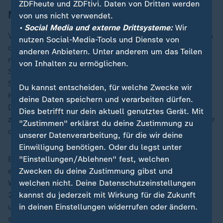
ZDFheute und ZDFtivi. Daten von Dritten werden
Misstrauen gegenüber USA
von uns nicht verwendet.
• Social Media und externe Drittsysteme:
Wir
Vor allem aber widersetzte er sich einer Annäherung an
nutzen Social-Media-Tools und Dienste von
die
USA
, denen er zutiefst misstraute: Chamenei war
anderen Anbietern. Unter anderem um das Teilen
nicht bereit, ihre Unterstützung für das autoritäre
von Inhalten zu ermöglichen.
Schah-Regime zu vergessen, ebenso wie die US-
Schützenhilfe für den irakischen Machthaber Saddam
Du kannst entscheiden, für welche Zwecke wir
Hussein im Iran-Irak-Krieg zwischen 1980 und 1988.
deine Daten speichern und verarbeiten dürfen.
Die feindselige Politik mehrerer US-Präsidenten bis hin
Dies betrifft nur dein aktuell genutztes Gerät. Mit
zu Donald Trump bestätigte sein Misstrauen gegenüber
"Zustimmen" erklärst du deine Zustimmung zu
dem "Großen Satan" nur.
unserer Datenverarbeitung, für die wir deine
Einwilligung benötigen. Oder du legst unter
Eine der größten Herausforderungen seiner Macht
"Einstellungen/Ablehnen" fest, welchen
erlebte Chamenei, als nach der umstrittenen
Zwecken du deine Zustimmung gibst und
Wiederwahl von Präsident Mahmud Ahmadinedschad
welchen nicht. Deine Datenschutzeinstellungen
2009 Hunderttausende Iraner auf die Straße gingen
kannst du jederzeit mit Wirkung für die Zukunft
und einen Systemwechsel forderten. Doch die
in deinen Einstellungen widerrufen oder ändern.
sogenannte Grüne Bewegung ließ Chamenei ebenso