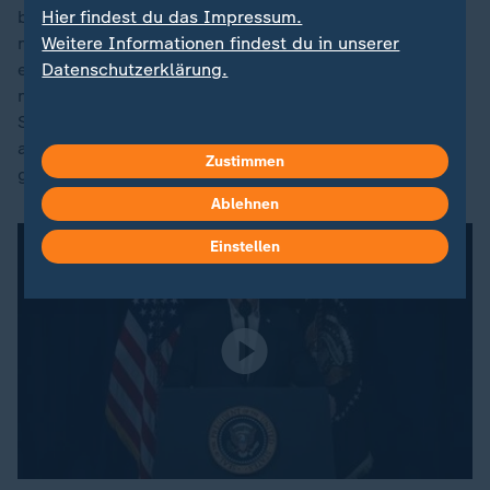
brutal niederschlagen wie die Proteste, die Ende 2019
Hier findest du das Impressum.
nach einer Erhöhung der Benzinpreise das Land
Weitere Informationen findest du in unserer
erschütterten oder wie die Massendemonstrationen
Datenschutzerklärung.
nach dem Tod der jungen Kurdin Mahsa Amini, die im
September 2022 nach ihrer Festnahme wegen
angeblichen Verstoßes gegen die Kleiderordnung
Zustimmen
gestorben war.
Ablehnen
Einstellen