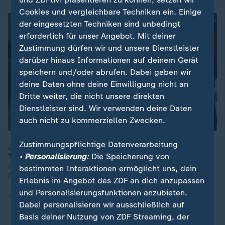
Cookies und vergleichbare Techniken ein. Einige
der eingesetzten Techniken sind unbedingt
erforderlich für unser Angebot. Mit deiner
Zustimmung dürfen wir und unsere Dienstleister
darüber hinaus Informationen auf deinem Gerät
speichern und/oder abrufen. Dabei geben wir
deine Daten ohne deine Einwilligung nicht an
Dritte weiter, die nicht unsere direkten
Dienstleister sind. Wir verwenden deine Daten
auch nicht zu kommerziellen Zwecken.
Zustimmungspflichtige Datenverarbeitung
Die iranische Opposition im In- und Ausland ist zerstritten.
• Personalisierung:
Die Speicherung von
Trotzdem gilt besonders eine Figur als Gegenspieler des
Mullah-Regimes und möglicher Kandidat für eine neue
bestimmten Interaktionen ermöglicht uns, dein
Regierung.
Erlebnis im Angebot des ZDF an dich anzupassen
und Personalisierungsfunktionen anzubieten.
28.02.2026 | 3:13 min
Dabei personalisieren wir ausschließlich auf
Basis deiner Nutzung von ZDF Streaming, der