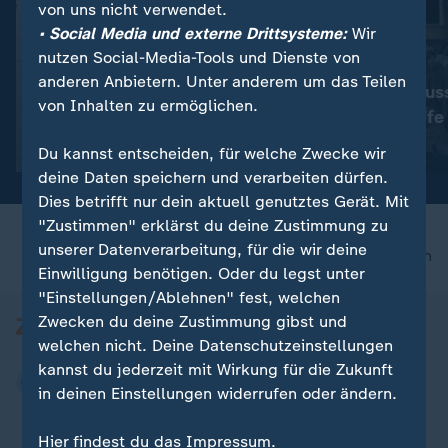
von uns nicht verwendet.
• Social Media und externe Drittsysteme:
Wir
nutzen Social-Media-Tools und Dienste von
:
:
60.000 neue Wohnungen möglich
Mehrere Tote
anderen Anbietern. Unter anderem um das Teilen
Leere Büros werden zu
Ukraine und Rus
von Inhalten zu ermöglichen.
Wohnraum
melden Angriffe
Video
1:34
Video
0:20
Du kannst entscheiden, für welche Zwecke wir
deine Daten speichern und verarbeiten dürfen.
Dies betrifft nur dein aktuell genutztes Gerät. Mit
"Zustimmen" erklärst du deine Zustimmung zu
unserer Datenverarbeitung, für die wir deine
nach oben
Einwilligung benötigen. Oder du legst unter
"Einstellungen/Ablehnen" fest, welchen
Zwecken du deine Zustimmung gibst und
welchen nicht. Deine Datenschutzeinstellungen
kannst du jederzeit mit Wirkung für die Zukunft
in deinen Einstellungen widerrufen oder ändern.
Hier findest du das Impressum.