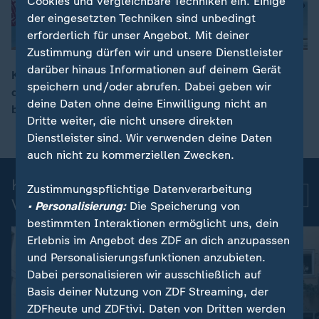
Cookies und vergleichbare Techniken ein. Einige
der eingesetzten Techniken sind unbedingt
erforderlich für unser Angebot. Mit deiner
Zustimmung dürfen wir und unsere Dienstleister
darüber hinaus Informationen auf deinem Gerät
Knapp 37 Jahre lang stand Ajatollah Ali Chamenei an
speichern und/oder abrufen. Dabei geben wir
der Spitze Irans. Nun wurde das geistliche Oberhaupt
00:16
deine Daten ohne deine Einwilligung nicht an
bei den Angriffen Israels und der USA getötet.
Dritte weiter, die nicht unsere direkten
Dienstleister sind. Wir verwenden deine Daten
auch nicht zu kommerziellen Zwecken.
Kurznachrichten: Aktuelle
Zustimmungspflichtige Datenverarbeitung
Mehr
Videos
• Personalisierung:
Die Speicherung von
bestimmten Interaktionen ermöglicht uns, dein
Erlebnis im Angebot des ZDF an dich anzupassen
und Personalisierungsfunktionen anzubieten.
Dabei personalisieren wir ausschließlich auf
Basis deiner Nutzung von ZDF Streaming, der
ZDFheute und ZDFtivi. Daten von Dritten werden