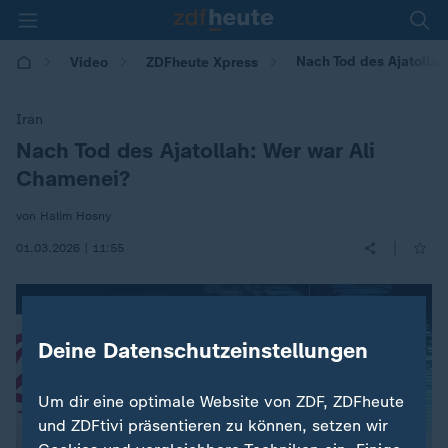
Nach Tod des Ajatollah
Video
ZDFheute Xpress
Iran
Nach Tod des Ajatollah: Wer war Ali
:
Chamenei?
von Halim Hosny
|
01.03.2026 | 11:55
Deine Datenschutzeinstellungen
Um dir eine optimale Website von ZDF, ZDFheute
und ZDFtivi präsentieren zu können, setzen wir