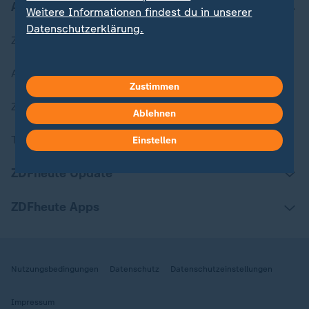
Aktuell bei ZDFheute
Weitere Informationen findest du in unserer
Datenschutzerklärung.
Zuletzt veröffentlicht
Aktuelle Sendungs-Videos
Zustimmen
ZDFheute Stories
Ablehnen
Themen im Überblick
Einstellen
ZDFheute Update
ZDFheute Apps
Nutzungsbedingungen
Datenschutz
Datenschutzeinstellungen
Impressum