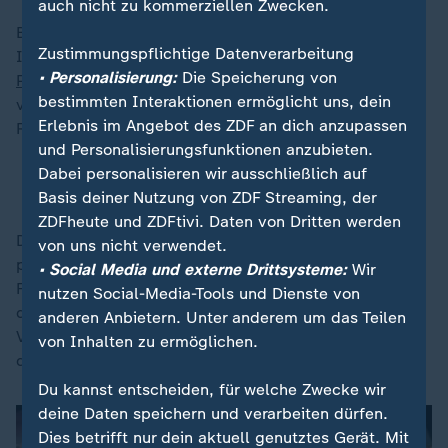
auch nicht zu kommerziellen Zwecken.
Betroffen von dem Gesetz sind unter anderem
Zustimmungspflichtige Datenverarbeitung
Instagram,
TikTok
, Snapchat, Facebook, YouTube, die
• Personalisierung:
Die Speicherung von
Plattform X
, Reddit und Twitch. Ausgenommen sind
bestimmten Interaktionen ermöglicht uns, dein
verschiedene Messenger- und Spiele-Dienste wie
Erlebnis im Angebot des ZDF an dich anzupassen
Roblox, WhatsApp und Facebook Messenger.
und Personalisierungsfunktionen anzubieten.
Dabei personalisieren wir ausschließlich auf
Social Media für Junge wichtigste Polit-Quelle
Basis deiner Nutzung von ZDF Streaming, der
ZDFheute und ZDFtivi. Daten von Dritten werden
Die Behörden veröffentlichten keine
von uns nicht verwendet.
plattformspezifischen Zahlen.
Meta
, Eigentümer von
• Social Media und externe Drittsysteme:
Wir
Facebook, Instagram und Threads, erklärte jedoch
nutzen Social-Media-Tools und Dienste von
diese Woche, dass bis zum Tag nach Inkrafttreten des
anderen Anbietern. Unter anderem um das Teilen
Verbots fast 550.000 Konten entfernt worden seien,
von Inhalten zu ermöglichen.
die Nutzern unter 16 Jahren gehörten.
Du kannst entscheiden, für welche Zwecke wir
deine Daten speichern und verarbeiten dürfen.
Dies betrifft nur dein aktuell genutztes Gerät. Mit