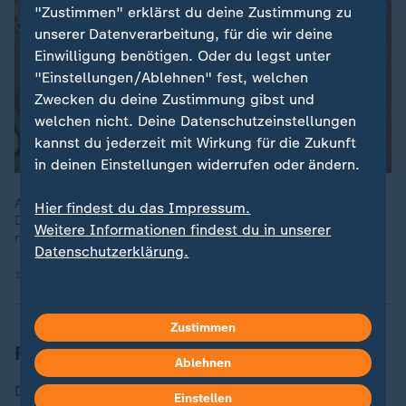
"Zustimmen" erklärst du deine Zustimmung zu
unserer Datenverarbeitung, für die wir deine
Einwilligung benötigen. Oder du legst unter
"Einstellungen/Ablehnen" fest, welchen
Zwecken du deine Zustimmung gibst und
welchen nicht. Deine Datenschutzeinstellungen
kannst du jederzeit mit Wirkung für die Zukunft
in deinen Einstellungen widerrufen oder ändern.
Australien beschränkt Social Media für Jugendliche. Auch in
Hier findest du das Impressum.
Deutschland zeigt mehr als ein Viertel der Jugendlichen ein
Weitere Informationen findest du in unserer
riskantes Nutzungsverhalten.
Datenschutzerklärung.
10.12.2025 | 2:16 min
Zustimmen
Reddit klagt gegen das Gesetz
Ablehnen
Das Gesetz war bereits Ende 2024 verabschiedet
Einstellen