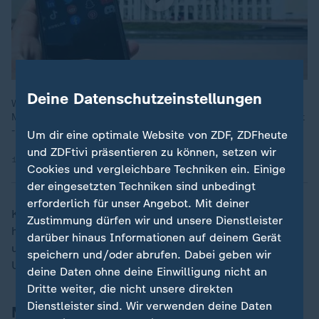
Deine Datenschutzeinstellungen
Wer jünger als 16 Jahre alt ist, darf in Australien keine Social-
Media-Konten mehr haben. Messenger-Dienste bleiben erlaubt
- die Jugendlichen selbst halten davon nicht viel.
Um dir eine optimale Website von ZDF, ZDFheute
und ZDFtivi präsentieren zu können, setzen wir
10.12.2025 | 1:44 min
Cookies und vergleichbare Techniken ein. Einige
der eingesetzten Techniken sind unbedingt
erforderlich für unser Angebot. Mit deiner
Kommunikationsministerin Anika Wells erklärte: "Wir
Zustimmung dürfen wir und unsere Dienstleister
haben allen getrotzt, die gesagt haben, es sei
darüber hinaus Informationen auf deinem Gerät
unmöglich - einigen der mächtigsten und reichsten
speichern und/oder abrufen. Dabei geben wir
Unternehmen der Welt und ihren Unterstützern."
deine Daten ohne deine Einwilligung nicht an
Dritte weiter, die nicht unsere direkten
Dienstleister sind. Wir verwenden deine Daten
Meta: 550.000 Konten entfernt