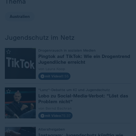
Thema
Australien
Jugendschutz im Netz
:
Drogenrausch in sozialen Medien
Pingtok auf TikTok: Wie ein Drogentrend
Jugendliche erreicht
von Laura Koop
mit Video
8:55
:
"Lanz"-Debatte um KI und Jugendschutz
Lobo zu Social-Media-Verbot: "Löst das
Problem nicht"
von Bernd Bachran
mit Video
75:37
:
Altersfreigaben
Instagram: Jugendschutz künftig wie