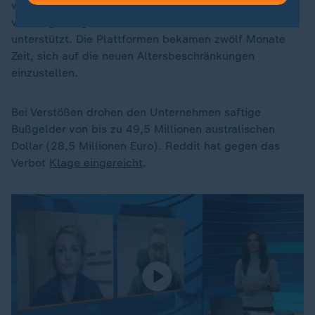
worden. Fast alle großen Parteien hatten den Vorstoß
von Regierungschef Albanese im Parlament
unterstützt. Die Plattformen bekamen zwölf Monate
Zeit, sich auf die neuen Altersbeschränkungen
einzustellen.
Bei Verstößen drohen den Unternehmen saftige
Bußgelder von bis zu 49,5 Millionen australischen
Dollar (28,5 Millionen Euro). Reddit hat gegen das
Verbot
Klage eingereicht
.