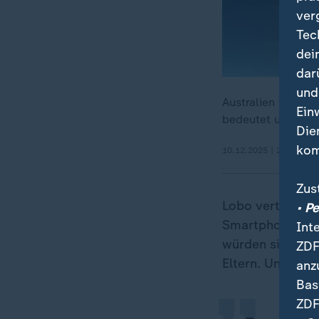
ver
Tec
dei
dar
und
Australien führt a
Ein
bedeutet und ob e
Die
kom
10.12.2025 | 29:54 min
Zus
Lobo vertrat be
• P
„
Smartphones un
Int
würden sie trot
ZDF
Eltern. Und dort
anz
Bas
ZDF