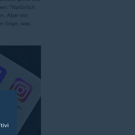
en: "Natürlich
n. Aber ein
m liege, was
tivi