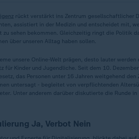
ligenz
rückt verstärkt ins Zentrum gesellschaftlicher 
hten, assistiert in der Medizin und entscheidet mit, w
 zu sehen bekommen. Gleichzeitig ringt die Politik d
en über unseren Alltag haben sollen.
eme unsere Online-Welt prägen, desto lauter werden
z für Kinder und Jugendliche. Seit dem 10. Dezember 
esetz, das Personen unter 16 Jahren weitgehend den
men untersagt - begleitet von verpflichtenden Alter
ieter. Unter anderem darüber diskutierte die Runde i
lierung Ja, Verbot Nein
tor und Experte für
Digitalisierung
, blickte dabei auf