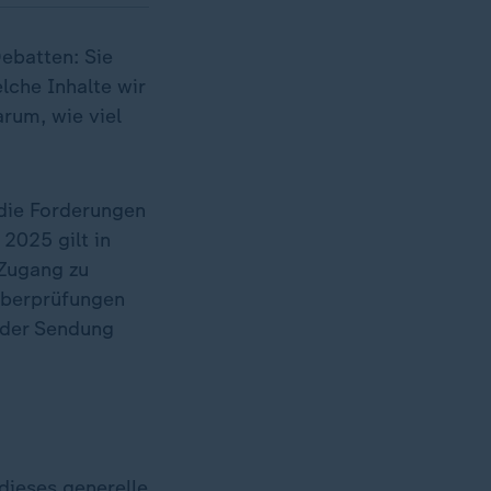
Debatten: Sie
elche Inhalte wir
arum, wie viel
 die Forderungen
2025 gilt in
 Zugang zu
süberprüfungen
n der Sendung
 dieses generelle