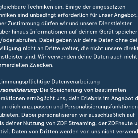
gleichbare Techniken ein. Einige der eingesetzten
hniken sind unbedingt erforderlich für unser Angebot.
ner Zustimmung dürfen wir und unsere Dienstleister
über hinaus Informationen auf deinem Gerät speicher
/oder abrufen. Dabei geben wir deine Daten ohne de
ls erstes Land ein Social-Media-Verbot für unter 16-Jährige 
willigung nicht an Dritte weiter, die nicht unsere direk
s auch in Deutschland sinnvoll wäre, diskutiert ZDFheute li
nstleister sind. Wir verwenden deine Daten auch nicht
merziellen Zwecken.
timmungspflichtige Datenverarbeitung
i "Markus Lanz" die Meinung, es sei falsch zu sagen, 
ersonalisierung:
Die Speicherung von bestimmten
d erlaube sie nur noch "Menschen über 27 Jahren". 
eraktionen ermöglicht uns, dein Erlebnis im Angebot 
zdem benutzen - etwa auf den Handys ihrer älteren Ge
 an dich anzupassen und Personalisierungsfunktionen
 werde es dann gar nicht mehr kontrolliert.
ubieten. Dabei personalisieren wir ausschließlich auf
is deiner Nutzung von ZDF Streaming, der ZDFheute 
tivi. Daten von Dritten werden von uns nicht verwend