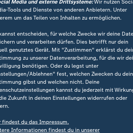
dann für mich die viel größere Sorge
ocial Media und externe Drittsysteme:
Wir nutzen Soci
ia-Tools und Dienste von anderen Anbietern. Unter
eration verlieren in die Heimlichkei
erem um das Teilen von Inhalten zu ermöglichen.
"Markus Lanz"
kannst entscheiden, für welche Zwecke wir deine Dat
ichern und verarbeiten dürfen. Dies betrifft nur dein
emängelte Sascha Lobo, "dass wir in
Deutschland
(…)
uell genutztes Gerät. Mit "Zustimmen" erklärst du dei
ngsten und Bedenken um die Ecke kommen und erst m
timmung zu unserer Datenverarbeitung, für die wir de
iese neue Technologie ist das Allerschlimmste."
willigung benötigen. Oder du legst unter
nstellungen/Ablehnen" fest, welchen Zwecken du dei
gst, mehr Zukunft
timmung gibst und welchen nicht. Deine
enschutzeinstellungen kannst du jederzeit mit Wirkun
 Deutschland in den vergangenen 25 Jahren den Ansc
 die Zukunft in deinen Einstellungen widerrufen oder
 und forderte, weniger ängstlich zu agieren und stärke
ern.
tscheidend werde nach seinen Worten sein, ob es De
rch künstliche Intelligenz ausgelösten Wandel sowohl 
r findest du das Impressum.
aftlich erfolgreich zu bewältigen.
tere Informationen findest du in unserer