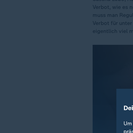
Verbot, wie es n
muss man Reguli
Verbot für unter
eigentlich viel 
De
Um 
prä