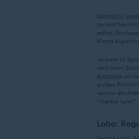
Künstliche Intel
sortiert Nachric
online überhaupt
Macht Algorithm
Je mehr KI-Syst
nach mehr Schut
Australien
ein G
großen Plattfor
seitens der Anb
"Markus Lanz."
Lobo: Regu
Sascha Lobo, Au