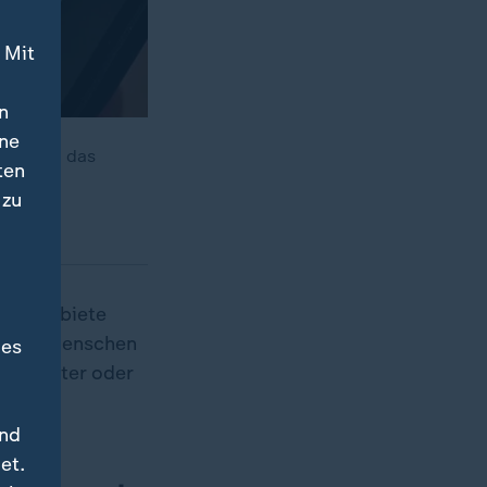
 Mit
n
ine
ein. Was das
ten
ve.
 zu
man verbiete
Junge Menschen
des
schwister oder
und
et.