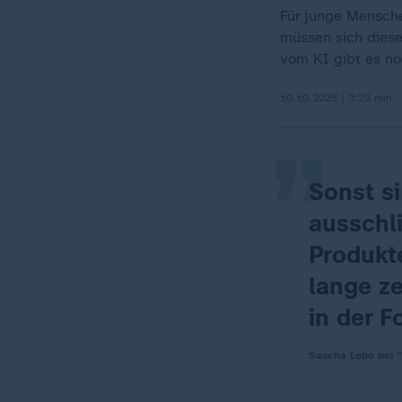
Für junge Mensche
müssen sich diese
„
vom KI gibt es no
10.10.2025 | 3:23 min
Sonst si
ausschl
Produkte
lange z
in der 
Sascha Lobo bei 