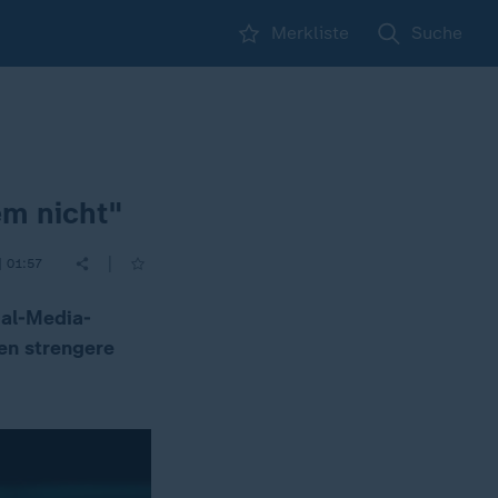
Merkliste
Suche
em nicht"
|
| 01:57
ial-Media-
en strengere