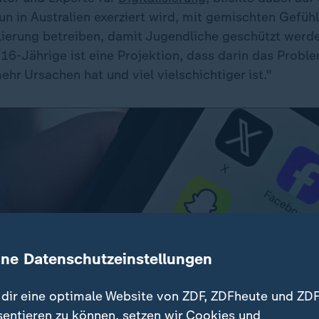
un in Australien exerziert wird, mit gemischten Gefühl
erung betreiben, damit Jugendliche geschützt werde
 16-Jährige ist eine Projektion, dass darin das Proble
mehr Ursachen hat und viel vielschichtiger ist."
ine Datenschutzeinstellungen
dir eine optimale Website von ZDF, ZDFheute und ZDF
sentieren zu können, setzen wir Cookies und