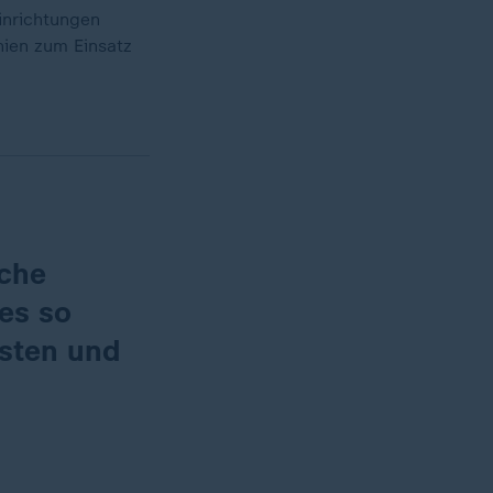
inrichtungen
nien zum Einsatz
sche
les so
gsten und