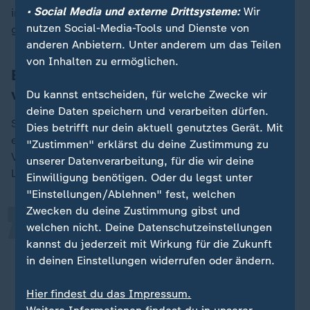
• Social Media und externe Drittsysteme:
Wir
inzwischen in vielen Stadtteilen mit Lastwagen
nutzen Social-Media-Tools und Dienste von
gebracht wird.
anderen Anbietern. Unter anderem um das Teilen
von Inhalten zu ermöglichen.
Bildung für Frauen von der Taliban
verboten
Du kannst entscheiden, für welche Zwecke wir
deine Daten speichern und verarbeiten dürfen.
Seitdem immer mehr Hilfsorganisationen ihre Arbeit
Dies betrifft nur dein aktuell genutztes Gerät. Mit
„
eingestellt haben, fehlt es ebenfalls an medizinischer
"Zustimmen" erklärst du deine Zustimmung zu
Versorgung. Welche Hoffnung gibt es noch für das
unserer Datenverarbeitung, für die wir deine
Land?
Einwilligung benötigen. Oder du legst unter
"Einstellungen/Ablehnen" fest, welchen
Zwecken du deine Zustimmung gibst und
Bildung ist der einzige Weg, da
welchen nicht. Deine Datenschutzeinstellungen
kannst du jederzeit mit Wirkung für die Zukunft
herauszukommen. Es gibt
in deinen Einstellungen widerrufen oder ändern.
buchstäblich keinen anderen.
Hier findest du das Impressum.
Ruhila Matee, Gründerin der Hilfsorganisation "Aseel"