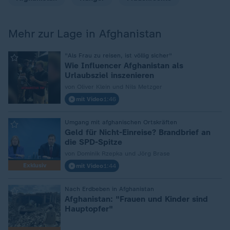
Mehr zur Lage in Afghanistan
:
"Als Frau zu reisen, ist völlig sicher"
Wie Influencer Afghanistan als
Urlaubsziel inszenieren
von Oliver Klein und Nils Metzger
mit Video
1:46
:
Umgang mit afghanischen Ortskräften
Geld für Nicht-Einreise? Brandbrief an
die SPD-Spitze
von Dominik Rzepka und Jörg Brase
Exklusiv
mit Video
1:44
:
Nach Erdbeben in Afghanistan
Afghanistan: "Frauen und Kinder sind
Hauptopfer"