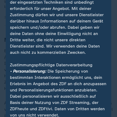
Weltweit ist fast jedes fünfte Kind von extremer Armut
der eingesetzten Techniken sind unbedingt
betroffen. Das gab das UN-Kinderhilfswerk Unicef bekannt.
erforderlich für unser Angebot. Mit deiner
Zustimmung dürfen wir und unsere Dienstleister
20.11.2025 | 0:30 min
darüber hinaus Informationen auf deinem Gerät
speichern und/oder abrufen. Dabei geben wir
deine Daten ohne deine Einwilligung nicht an
Mangel an Wasser in Kabul
Dritte weiter, die nicht unsere direkten
Dienstleister sind. Wir verwenden deine Daten
Bereits vor der Machtübernahme der Taliban zählte
auch nicht zu kommerziellen Zwecken.
Afghanistan
zu den ärmsten Ländern der Welt.
Inzwischen hat sich die Situation noch einmal deutlich
Zustimmungspflichtige Datenverarbeitung
verschlechtert. Laut Zahlen der
UN
leidet fast die
• Personalisierung:
Die Speicherung von
Hälfte der Bevölkerung an Hunger. Brot, Tee und
bestimmten Interaktionen ermöglicht uns, dein
Zucker gehören in vielen Familien zu den
Erlebnis im Angebot des ZDF an dich anzupassen
Hauptnahrungsmitteln.
und Personalisierungsfunktionen anzubieten.
Dabei personalisieren wir ausschließlich auf
Basis deiner Nutzung von ZDF Streaming, der
Auch an
Wasser herrscht Mangel
. Immer mehr Brunnen
ZDFheute und ZDFtivi. Daten von Dritten werden
versiegen. Gerade in Kabul geben Menschen ein Drittel
von uns nicht verwendet.
ihres Einkommens für frisches Wasser aus, das