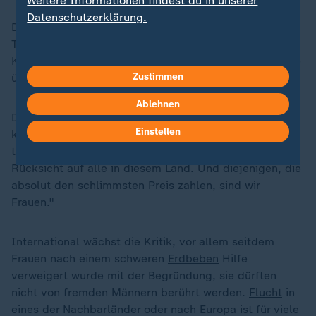
Weitere Informationen findest du in unserer
Datenschutzerklärung.
Doch Bildung wird den Frauen nach wie vor von den
Taliban verboten. Sie haben nur bis zur sechsten
Klasse Zugang zu
Schulen
, an Universitäten dürfen sie
Zustimmen
überhaupt nicht studieren.
Ablehnen
Die afghanische Frauenrechtlerin Mahbouba Seraj
Einstellen
kritisiert das Regime der Taliban offen: "Die Taliban
tun, was die Taliban tun. Und sie tun es mit keinerlei
Rücksicht auf alle in diesem Land. Und diejenigen, die
absolut den schlimmsten Preis zahlen, sind wir
Frauen."
International wächst die Kritik, vor allem seitdem
Frauen nach einem schweren
Erdbeben
Hilfe
verweigert wurde mit der Begründung, sie dürften
nicht von fremden Männern berührt werden.
Flucht
in
eines der Nachbarländer oder nach Europa ist für viele