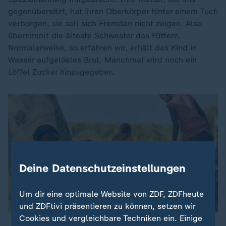
gegenübersitzt, hat ihren Oberkörper hinter einem Tuch
verborgen, sie soll sich Fremden nicht zeigen. Also
übernimmt die älteste Schwester das Füttern.
Normalerweise, so erfahren wir, erhält das Kind in
Wasser aufgelöstes Brot. Manchmal wird noch ein
Löffel Zucker hinzugegeben.
Deine Datenschutzeinstellungen
Um dir eine optimale Website von ZDF, ZDFheute
und ZDFtivi präsentieren zu können, setzen wir
Cookies und vergleichbare Techniken ein. Einige