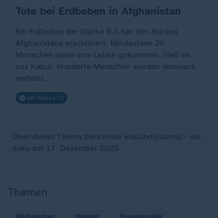
Tote bei Erdbeben in Afghanistan
:
Ein Erdbeben der Stärke 6,3 hat den Norden
Afghanistans erschüttert. Mindestens 20
Menschen seien ums Leben gekommen, hieß es
aus Kabul. Hunderte Menschen wurden demnach
verletzt.
mit Video
1:20
Über dieses Thema berichtete auslandsjournal - die
doku am 17. Dezember 2025.
Themen
Afghanistan
Hunger
Frauenrechte