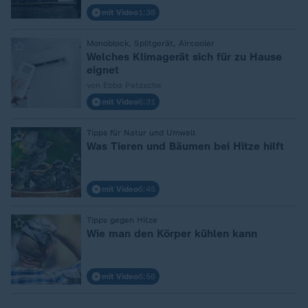
mit Video
1:38
:
Monoblock, Splitgerät, Aircooler
Welches Klimagerät sich für zu Hause
eignet
von Ebba Petzsche
mit Video
6:31
:
Tipps für Natur und Umwelt
Was Tieren und Bäumen bei Hitze hilft
mit Video
6:45
:
Tipps gegen Hitze
Wie man den Körper kühlen kann
mit Video
6:56