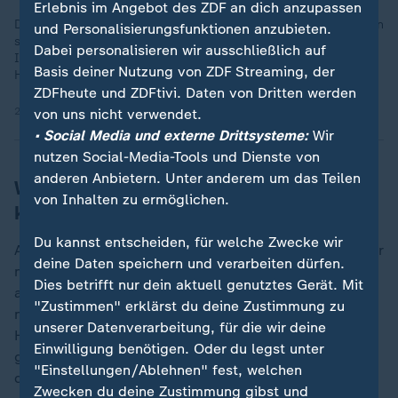
Erlebnis im Angebot des ZDF an dich anzupassen
Die jüngste Hitzewelle hat gezeigt, wie schnell Deutschland an
und Personalisierungsfunktionen anzubieten.
seine Grenzen stößt: auf Straßen und Schienen, in
Dabei personalisieren wir ausschließlich auf
Innenstädten und Notaufnahmen. Was braucht es für mehr
Basis deiner Nutzung von ZDF Streaming, der
Hitzeschutz?
ZDFheute und ZDFtivi. Daten von Dritten werden
29.06.2026 | 1:31 min
von uns nicht verwendet.
• Social Media und externe Drittsysteme:
Wir
nutzen Social-Media-Tools und Dienste von
anderen Anbietern. Unter anderem um das Teilen
WHO: Viele Länder in Europa haben
von Inhalten zu ermöglichen.
keine Hitzepläne
Du kannst entscheiden, für welche Zwecke wir
Auf solche Situationen seien viele Staaten nach wie vor
deine Daten speichern und verarbeiten dürfen.
nicht ausreichend vorbereitet, mahnte Kluge. "Mehr
Dies betrifft nur dein aktuell genutztes Gerät. Mit
als die Hälfte der europäischen Länder verfügt bislang
"Zustimmen" erklärst du deine Zustimmung zu
noch immer nicht über einen umfassenden
unserer Datenverarbeitung, für die wir deine
Hitzeaktionsplan." Dieser könne Leben retten -
Einwilligung benötigen. Oder du legst unter
gemeinsam mit Frühwarnsystemen, kühlen Orten und
"Einstellungen/Ablehnen" fest, welchen
der Unterstützung gefährdeter Menschen.
Zwecken du deine Zustimmung gibst und