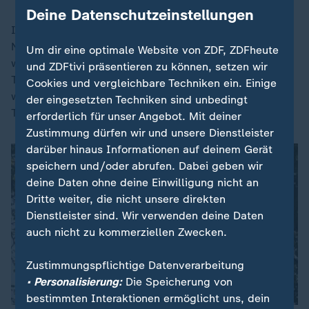
Deine Datenschutzeinstellungen
In
London
sei vergangene Woche die höchste Zahl an
Notrufen in lebensbedrohlichen Situationen registriert
Um dir eine optimale Website von ZDF, ZDFheute
worden, die der Rettungsdienst dort jemals an einem
und ZDFtivi präsentieren zu können, setzen wir
Tag verzeichnet habe. Und in Spanien habe es binnen
Cookies und vergleichbare Techniken ein. Einige
weniger Tage geschätzt mehr als 300 hitzebedingte
der eingesetzten Techniken sind unbedingt
Todesfälle gegeben.
erforderlich für unser Angebot. Mit deiner
Zustimmung dürfen wir und unsere Dienstleister
darüber hinaus Informationen auf deinem Gerät
speichern und/oder abrufen. Dabei geben wir
deine Daten ohne deine Einwilligung nicht an
Dritte weiter, die nicht unsere direkten
Dienstleister sind. Wir verwenden deine Daten
auch nicht zu kommerziellen Zwecken.
Zustimmungspflichtige Datenverarbeitung
• Personalisierung:
Die Speicherung von
bestimmten Interaktionen ermöglicht uns, dein