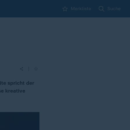
Merkliste
Suche
|
te spricht der
e kreative