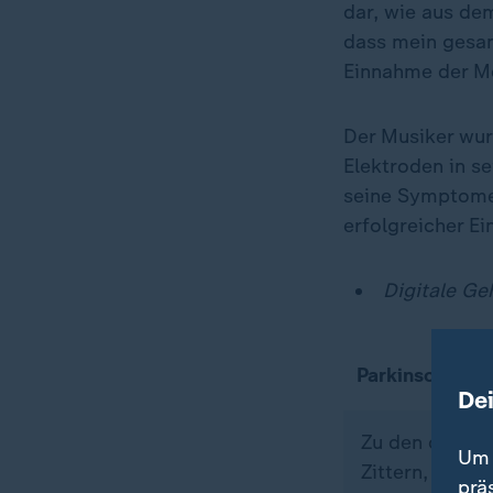
dar, wie aus de
dass mein gesamt
Einnahme der M
Der Musiker wur
Elektroden in s
seine Symptome 
erfolgreicher Ei
Digitale Ge
Parkinson: Sy
De
Zu den charak
Um 
Zittern, verl
prä