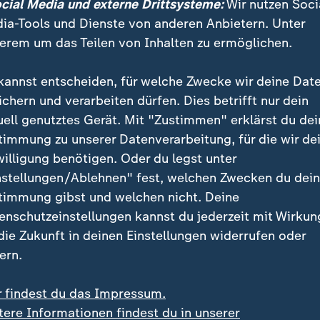
ocial Media und externe Drittsysteme:
Wir nutzen Soci
ia-Tools und Dienste von anderen Anbietern. Unter
 es nicht genau. Ich habe keine Lu
erem um das Teilen von Inhalten zu ermöglichen.
und das ist für mich ein Zeichen.
kannst entscheiden, für welche Zwecke wir deine Dat
-ha-Sänger
ichern und verarbeiten dürfen. Dies betrifft nur dein
uell genutztes Gerät. Mit "Zustimmen" erklärst du dei
b er sich mit seiner Stimme ausdrücken kann. "So wie 
timmung zu unserer Datenverarbeitung, für die wir de
s ausgeschlossen. Aber ich weiß nicht, ob ich es irge
willigung benötigen. Oder du legst unter
n werde." Seine Identität hänge jedoch nicht von Sing
nstellungen/Ablehnen" fest, welchen Zwecken du dei
t als Tragödie.
timmung gibst und welchen nicht. Deine
enschutzeinstellungen kannst du jederzeit mit Wirkun
vor den ersten Symptomen aufspüren
 die Zukunft in deinen Einstellungen widerrufen oder
ern.
reibt weiterhin Songs
r findest du das Impressum.
tere Informationen findest du in unserer
 bereits einige Songs geschrieben, die er eventuell e