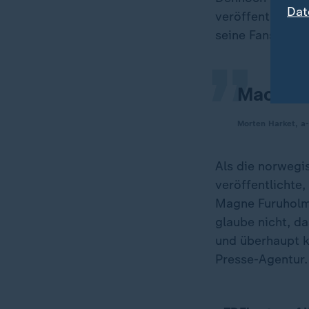
„
Dat
veröffentlichen 
seine Fans geric
Macht e
Morten Harket, a
Als die norwegi
veröffentlichte
Magne Furuholme
glaube nicht, da
und überhaupt k
Presse-Agentur.