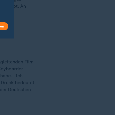
ch klappt. An
len
gleitenden Film
-Keyboarder
habe. "Ich
r Druck bedeutet
 der Deutschen