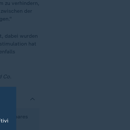
m zu verhindern,
 zwischen der
gen."
t, dabei wurden
stimulation hat
nfalls
d Co.
ollierbares
tivi
und