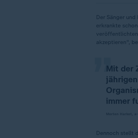
Der Sänger und 
„
erkrankte schon
veröffentlichte
akzeptieren", b
Mit der 
jährige
Organis
immer fu
Morten Harket, a
Dennoch stellt 