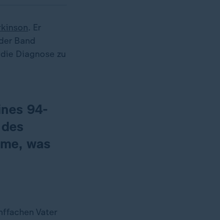
rkinson
. Er
 der Band
 die Diagnose zu
ines 94-
 des
hme, was
nffachen Vater