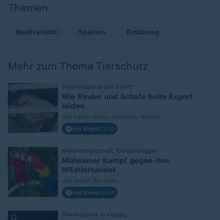
Themen
Biodiversität
Spanien
Ernährung
Mehr zum Thema Tierschutz
:
Tiertransporte per Schiff
Wie Rinder und Schafe beim Export
leiden
von Karen Grass und Heiko Rahms
mit Video
21:10
:
Milliardengeschäft Tierschmuggel
Mühsamer Kampf gegen den
Wildtierhandel
von Volker Wasmuth
mit Video
28:44
:
Tierversuche in Kissing