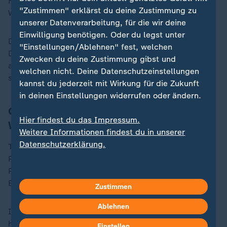
Hafenbecken und das angrenzende
"Zustimmen" erklärst du deine Zustimmung zu
Wasserschutzgebiet verschmutzen könnte.
unserer Datenverarbeitung, für die wir deine
Einwilligung benötigen. Oder du legst unter
Die Pläne für die Oktopusfarm liegen seitdem auf Eis.
"Einstellungen/Ablehnen" fest, welchen
Dennoch strebt die Firma einen neuen Umweltbericht
Zwecken du deine Zustimmung gibst und
an, denn eigentlich soll die Produktion schon 2027
welchen nicht. Deine Datenschutzeinstellungen
starten.
kannst du jederzeit mit Wirkung für die Zukunft
in deinen Einstellungen widerrufen oder ändern.
Oktopus-Farmen in Kalifornien und
Hier findest du das Impressum.
Washington verboten
Weitere Informationen findest du in unserer
Datenschutzerklärung.
Tierschutzbedenken gab es seitens der
Regionalregierung keine. Das liegt auch an fehlenden
Regeln für Oktopus-Aquakultur in Spanien und in der
EU.
Zustimmen
Ablehnen
In den US-Bundesstaaten Washington und Kalifornien
hingegen sind solche Farmen bereits seit 2024
Einstellen