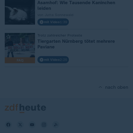
Asamhof: Wie Tausende Kaninchen
leiden
von Jutta Sonnewald
mit Video
1:39
:
Trotz zahlreicher Proteste
Tiergarten Nürnberg tötet mehrere
Paviane
mit Video
2:25
FAQ
nach oben