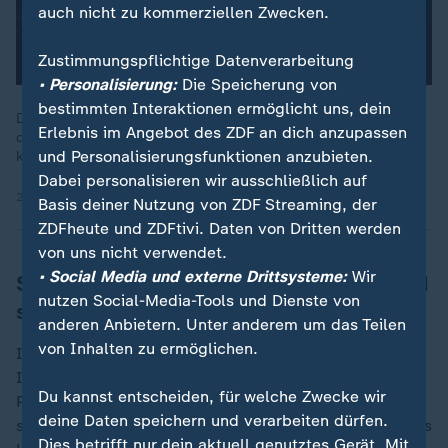
auch nicht zu kommerziellen Zwecken.
Zustimmungspflichtige Datenverarbeitung
• Personalisierung:
Die Speicherung von
bestimmten Interaktionen ermöglicht uns, dein
Die Erwärmung der Ozeane scheint ein Phänomen auszulösen,
Erlebnis im Angebot des ZDF an dich anzupassen
das die Briten gerade umtreibt. Der Krabbenfang lohnt sich
und Personalisierungsfunktionen anzubieten.
kaum - Oktopoden fressen ihnen die Beute weg.
Dabei personalisieren wir ausschließlich auf
20.06.2025 | 2:00 min
Basis deiner Nutzung von ZDF Streaming, der
ZDFheute und ZDFtivi. Daten von Dritten werden
von uns nicht verwendet.
• Social Media und externe Drittsysteme:
Wir
Spanische Regierung hat Bedenken und
nutzen Social-Media-Tools und Dienste von
stoppt Projekt
anderen Anbietern. Unter anderem um das Teilen
von Inhalten zu ermöglichen.
Im Sommer 2023 kam die Ernüchterung für die
Investoren: Die Regierung der Kanaren stoppte das
Du kannst entscheiden, für welche Zwecke wir
Projekt vorerst wegen Umweltbedenken. Es sei nicht
deine Daten speichern und verarbeiten dürfen.
sichergestellt, dass das Abwasser der Anlage nicht das
Dies betrifft nur dein aktuell genutztes Gerät. Mit