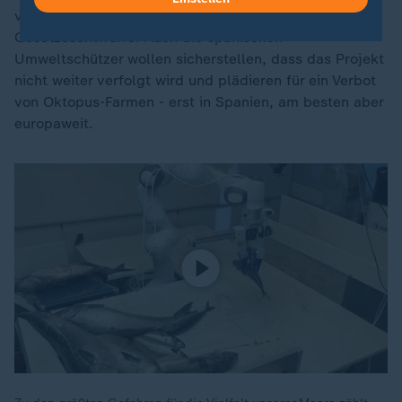
verboten, in Hawaii gibt es entsprechende
Gesetzesentwürfe. Auch die spanischen
Umweltschützer wollen sicherstellen, dass das Projekt
nicht weiter verfolgt wird und plädieren für ein Verbot
von Oktopus-Farmen - erst in Spanien, am besten aber
europaweit.