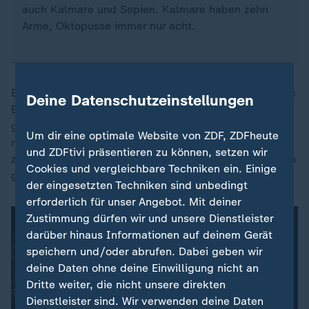
auch Kalmare und Sepien. Kalmare haben zehn
Arme, Oktopusse immer nur acht.
Ein Grund könnte zum Beispiel Kannibalismus sein, wie
Deine Datenschutzeinstellungen
Elena Lara berichtet. Oktopusse seien Fleischfresser,
gleichzeitig keine sozialen Tiere. Sie leben
Um dir eine optimale Website von ZDF, ZDFheute
normalerweise allein und würden - unter Stress und
und ZDFtivi präsentieren zu können, setzen wir
zusammengepfercht auf engem Raum - anfangen, sich
Cookies und vergleichbare Techniken ein. Einige
gegenseitig zu fressen.
der eingesetzten Techniken sind unbedingt
erforderlich für unser Angebot. Mit deiner
Zustimmung dürfen wir und unsere Dienstleister
darüber hinaus Informationen auf deinem Gerät
speichern und/oder abrufen. Dabei geben wir
deine Daten ohne deine Einwilligung nicht an
Dritte weiter, die nicht unsere direkten
Dienstleister sind. Wir verwenden deine Daten