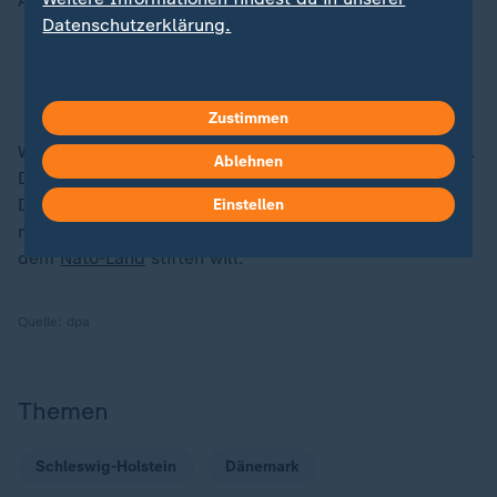
Airport Aalborg führte.
Datenschutzerklärung.
Drohnenalarm: Dänemark schaut auf deutsche
Grenze
Zustimmen
Wer hinter den Vorfällen steckt, ist nach wie vor unklar.
Ablehnen
Die Regierung spricht von einem "hybriden Angriff".
Die Ermittler gehen von einem professionellen Akteur
Einstellen
mit den nötigen Fähigkeiten aus, der damit Unruhe in
dem
Nato-Land
stiften will.
Quelle:
dpa
Themen
Schleswig-Holstein
Dänemark