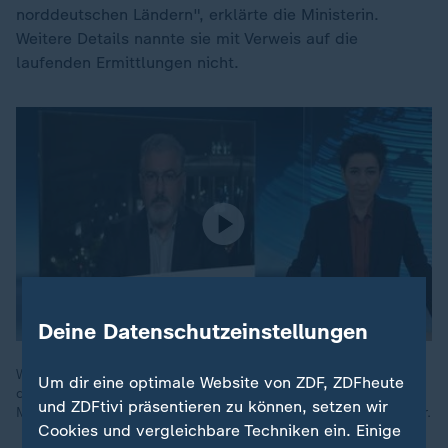
norddeutschen Ländern", erklärte die Ministerin.
Weitere Details nannte sie mit Verweis auf die
laufenden Ermittlungen nicht.
Deine Datenschutzeinstellungen
Wer ist überhaupt zuständig und was können und dürfen
Um dir eine optimale Website von ZDF, ZDFheute
deutsche Sicherheitsbehörden? Was aktuell gilt, schildert
und ZDFtivi präsentieren zu können, setzen wir
Manuel Atug, Experte für Sicherheit von kritischer Infrastruktur.
Cookies und vergleichbare Techniken ein. Einige