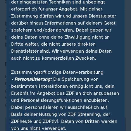
der eingesetzten Techniken sind unbedingt
25.09.2025 | 5:52 min
erforderlich für unser Angebot. Mit deiner
Zustimmung dürfen wir und unsere Dienstleister
darüber hinaus Informationen auf deinem Gerät
Den Ausbau der Drohnenabwehr bezeichnete Sütterlin-
speichern und/oder abrufen. Dabei geben wir
Waack als gesamtstaatliche Aufgabe, bei der
deine Daten ohne deine Einwilligung nicht an
Bundesregierung, Bundeswehr und Länder ihre
Dritte weiter, die nicht unsere direkten
Bemühungen verstärken müssten.
Dienstleister sind. Wir verwenden deine Daten
auch nicht zu kommerziellen Zwecken.
Drohnen-Vorfälle in Dänemark
Zustimmungspflichtige Datenverarbeitung
Im benachbarten
Dänemark
herrscht seit Tagen
• Personalisierung:
Die Speicherung von
Drohnenalarm. Erst hatte die Sichtung mehrerer
bestimmten Interaktionen ermöglicht uns, dein
größerer Drohnen am Montagabend zur stundenlangen
Erlebnis im Angebot des ZDF an dich anzupassen
Vollsperrung des Hauptstadtflughafens Kopenhagen
und Personalisierungsfunktionen anzubieten.
geführt.
Dabei personalisieren wir ausschließlich auf
Basis deiner Nutzung von ZDF Streaming, der
ZDFheute und ZDFtivi. Daten von Dritten werden
von uns nicht verwendet.