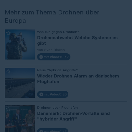
Mehr zum Thema Drohnen über
Europa
:
Was tun gegen Drohnen?
Drohnenabwehr: Welche Systeme es
gibt
von Sven Rieken
mit Video
10:12
:
Neue "hybride Angriffe"
Wieder Drohnen-Alarm an dänischem
Flughafen
mit Video
0:26
:
Drohnen über Flughäfen
Dänemark: Drohnen-Vorfälle sind
"hybrider Angriff"
mit Video
0:17