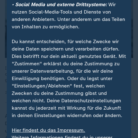
• Social Media und externe Drittsysteme:
Wir
nutzen Social-Media-Tools und Dienste von
anderen Anbietern. Unter anderem um das Teilen
von Inhalten zu ermöglichen.
Du kannst entscheiden, für welche Zwecke wir
deine Daten speichern und verarbeiten dürfen.
Dies betrifft nur dein aktuell genutztes Gerät. Mit
"Zustimmen" erklärst du deine Zustimmung zu
In Dänemark kam es wiederholt zur Sichtung von Drohnen. Vor
unserer Datenverarbeitung, für die wir deine
der dänischen Küste wurde ein russisches Kriegsschiff
Einwilligung benötigen. Oder du legst unter
gesichtet, berichtet ZDF-Korrespondent Henner Hebestreit.
"Einstellungen/Ablehnen" fest, welchen
26.09.2025 | 2:09 min
Zwecken du deine Zustimmung gibst und
welchen nicht. Deine Datenschutzeinstellungen
kannst du jederzeit mit Wirkung für die Zukunft
in deinen Einstellungen widerrufen oder ändern.
Am Mittwochabend tauchten in der Dunkelheit erneut
Drohnen über weiteren Flughäfen im Westen auf, was
Hier findest du das Impressum.
unter anderem zur Sperrung des Luftraums über dem
Weitere Informationen findest du in unserer