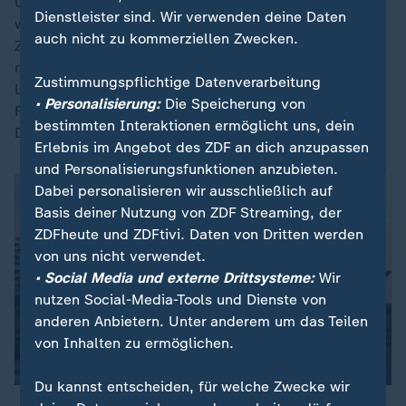
Uhr mehrere Drohnen am Flughafen Aalborg gesichtet
Dienstleister sind. Wir verwenden deine Daten
wurden. Wie viele es genau seien, konnte er zu dem
auch nicht zu kommerziellen Zwecken.
Zeitpunkt noch nicht sagen. Auch die Größe ließ sich
noch nicht einschätzen, man erkenne sie mit ihren
Zustimmungspflichtige Datenverarbeitung
Lichtern aber vom Boden aus. Eine Gefahr für
• Personalisierung:
Die Speicherung von
Flugpassagiere oder Anwohner bestehe durch die
bestimmten Interaktionen ermöglicht uns, dein
Drohnen nach derzeitigem Stand nicht.
Erlebnis im Angebot des ZDF an dich anzupassen
und Personalisierungsfunktionen anzubieten.
Dabei personalisieren wir ausschließlich auf
Basis deiner Nutzung von ZDF Streaming, der
ZDFheute und ZDFtivi. Daten von Dritten werden
von uns nicht verwendet.
• Social Media und externe Drittsysteme:
Wir
nutzen Social-Media-Tools und Dienste von
anderen Anbietern. Unter anderem um das Teilen
von Inhalten zu ermöglichen.
Du kannst entscheiden, für welche Zwecke wir