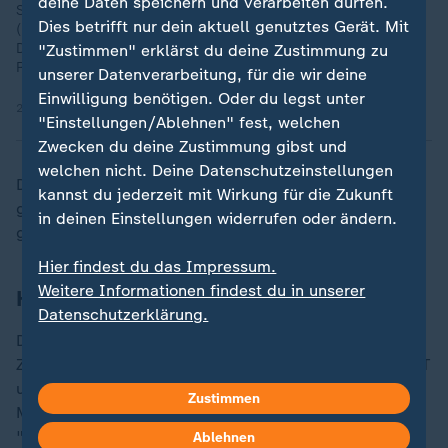
deine Daten speichern und verarbeiten dürfen.
Schaltgespräch mit Marie-Agnes Strack-Zimmermann
Dies betrifft nur dein aktuell genutztes Gerät. Mit
(Vorsitzende EU-Verteidigungsausschuss, FDP) zu den
Drohnen über Kopenhagen und Oslo und möglichen
"Zustimmen" erklärst du deine Zustimmung zu
Reaktionen.
unserer Datenverarbeitung, für die wir deine
Einwilligung benötigen. Oder du legst unter
23.09.2025 | 5:35 min
"Einstellungen/Ablehnen" fest, welchen
Zwecken du deine Zustimmung gibst und
welchen nicht. Deine Datenschutzeinstellungen
Die Flughäfen Esbjerg und Sönderborg wurden nicht
kannst du jederzeit mit Wirkung für die Zukunft
geschlossen, da dort bis zum Morgen keine Flüge
in deinen Einstellungen widerrufen oder ändern.
geplant waren.
Hier findest du das Impressum.
Weitere Informationen findest du in unserer
Hintergrund unklar
Datenschutzerklärung.
Die Polizei erklärte, sie "untersuche den Vorfall in
Zusammenarbeit mit dem dänischen Geheimdienst PET
und den Streitkräften, um die Umstände zu klären".
Zustimmen
Ministerpräsidentin Mette Frederiksen sprach vom
"bislang schwersten Anschlag auf dänische kritische
Ablehnen