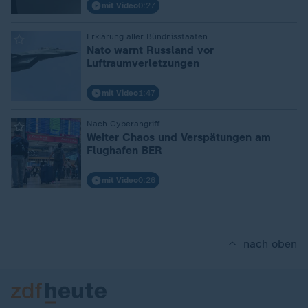
mit Video
0:27
:
Erklärung aller Bündnisstaaten
Nato warnt Russland vor
Luftraumverletzungen
mit Video
1:47
:
Nach Cyberangriff
Weiter Chaos und Verspätungen am
Flughafen BER
mit Video
0:26
nach oben