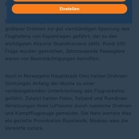
Infrastruktur". Wer dahintersteckt, ist noch unklar.
Einstellen
Erst vor drei Tagen hatte die Sichtung mehrerer
größerer Drohnen zur gut vierstündigen Sperrung des
Flughafens von Kopenhagen geführt, der zu den
wichtigsten Airports Skandinaviens zählt. Rund 100
Flüge wurden gestrichen, Zehntausende Passagiere
waren von Beeinträchtigungen betroffen.
Auch in Norwegens Hauptstadt Oslo hatten Drohnen-
Sichtungen Anfang der Woche zu einer
vorübergehenden Unterbrechung des Flugverkehrs
geführt. Zuletzt hatten Polen, Estland und Rumänien
Verletzungen ihres Luftraums durch russische Drohnen
und Kampfflugzeuge gemeldet. Die Nato wertete dies
als gezielte Provokation Russlands, Moskau wies die
Vorwürfe zurück.