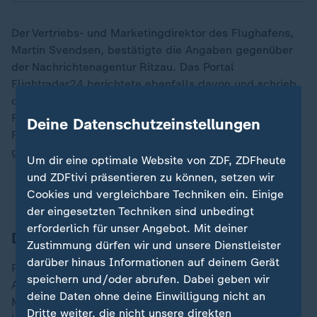
Der Vertriebs- und Marketingdirektor des Flughafens,
Martin Svendsen, bestätigte die Angaben gegenüber
der Nachrichtenagentur Ritzau. Das Portal
Flightradar24 berichtete ebenfalls davon und schrieb,
dass drei ankommende Maschinen auf andere
Flughäfen umgeleitet worden seien. Ein ankommender
Deine Datenschutzeinstellungen
Flug und zwei abgehende Verbindungen seien
gestrichen worden.
Um dir eine optimale Website von ZDF, ZDFheute
und ZDFtivi präsentieren zu können, setzen wir
Wie wehrhaft ist Deutschland gegen Drohnen?
Cookies und vergleichbare Techniken ein. Einige
der eingesetzten Techniken sind unbedingt
erforderlich für unser Angebot. Mit deiner
Drohnen keine Gefahr für Menschen
Zustimmung dürfen wir und unsere Dienstleister
darüber hinaus Informationen auf deinem Gerät
Polizei-Einsatzleiter Bøjgaard Madsen hatte nach
speichern und/oder abrufen. Dabei geben wir
Angaben der dänischen Sender DR und TV 2 gegen
deine Daten ohne deine Einwilligung nicht an
Mitternacht vor Reportern gesagt, dass gegen 21.44
Dritte weiter, die nicht unsere direkten