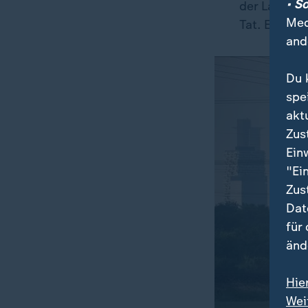
• S
der Lage de
Med
Tat. Es wäre
and
Du 
spe
akt
Zus
Ein
"Ei
Zus
Dat
für
änd
Hie
Wei