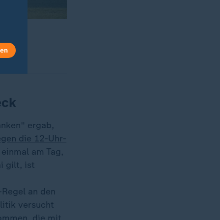
len
eck
anken" ergab,
gen die 12-Uhr-
h einmal am Tag,
gilt, ist
-Regel an den
litik versucht
kommen, die mit