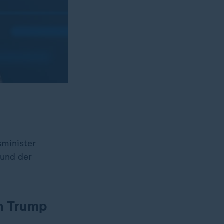
sminister
 und der
on Trump