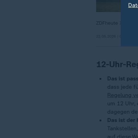
Dat
ZDFheute Xpress,
22.05.2026 | 0:52 min
12-Uhr-Re
Das ist pass
dass jede f
Regelung v
um 12 Uhr, d
dagegen deu
Das ist der
Tankstellen,
auf diese W