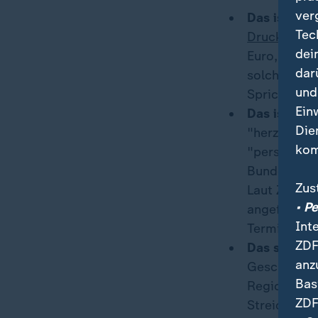
ver
Das ist pass
Tec
Druck bei d
dei
Euro, schri
dar
solchen Nac
und
Sprich, Reg
Ein
Das ist der
Die
"herzlich" 
kom
"persönlich
Bundesverke
Zus
Laut ZDF-In
• P
angefordert
Int
Termin statt
ZDF
Das sagen 
anz
Geschäftsfü
Bas
Regionalbah
ZDF
Streichliste