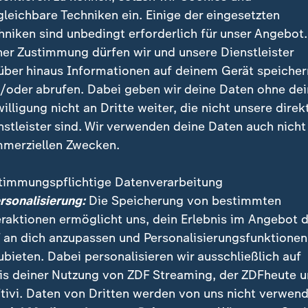
gleichbare Techniken ein. Einige der eingesetzten
iert:
Bayerns Verkehrsminister Christian Bernreiter 
hniken sind unbedingt erforderlich für unser Angebot.
er Finanzierung von Bahnstrecken
. Bis 2031 fehlten 1
ner Zustimmung dürfen wir und unsere Dienstleister
eb Bernreiter an Finanzminister Lars Klingbeil (SPD). 
über hinaus Informationen auf deinem Gerät speicher
hschlag müssten die Bundesländer Zugverbindungen 
/oder abrufen. Dabei geben wir deine Daten ohne de
ionalzüge und S-Bahnen streichen.
willigung nicht an Dritte weiter, die nicht unsere direk
 Hintergrund:
Vor wenigen Wochen hat Bernreiter Klingb
nstleister sind. Wir verwenden deine Daten auch nicht
darum gebeten, an einem Gespräch zur Finanzierung d
merziellen Zwecken.
 teilzunehmen". Dessen Finanzministerium verweist al
hrsministerium, das zuständig sei. Doch auch hier w
timmungspflichtige Datenverarbeitung
formationen wurden "weitere Erläuterungen und Unt
ersonalisierung:
Die Speicherung von bestimmten
". Es gehe darum, die Forderung der Länder zu "überp
eraktionen ermöglicht uns, dein Erlebnis im Angebot 
findet".
 an dich anzupassen und Personalisierungsfunktionen
Experten:
"Die finanzielle Lage ist brisant", sagt Matt
ubieten. Dabei personalisieren wir ausschließlich auf
hrer des Verbandes Mofair. Dem Verband gehören vie
is deiner Nutzung von ZDF Streaming, der ZDFheute 
nen an, von Rügen bis zu den Alpen. "In allen Bundes
tivi. Daten von Dritten werden von uns nicht verwend
n für den Fall, dass das Geld nicht mehr reicht", mach