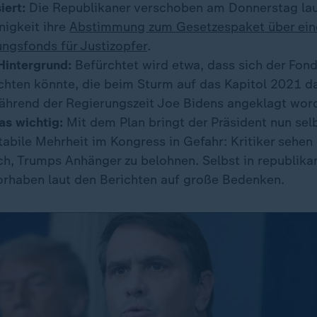
iert:
Die Republikaner verschoben am Donnerstag la
igkeit ihre
Abstimmung zum Gesetzespaket über ein
ngsfonds für Justizopfer
.
 Hintergrund:
Befürchtet wird etwa, dass sich der Fon
chten könnte, die beim Sturm auf das Kapitol 2021 
ährend der Regierungszeit Joe Bidens angeklagt wor
as wichtig:
Mit dem Plan bringt der Präsident nun sel
stabile Mehrheit im Kongress in Gefahr: Kritiker sehen
ch, Trumps Anhänger zu belohnen. Selbst in republika
orhaben laut den Berichten auf große Bedenken.