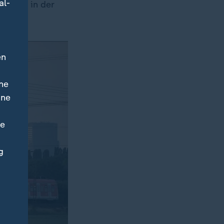
al-
 drohe in der
en
ne
ine
ne
g