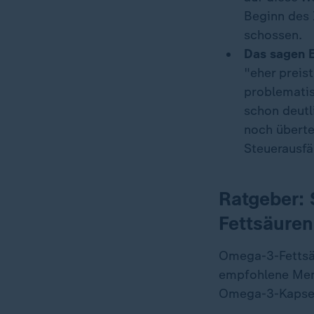
Beginn des 
schossen.
Das sagen 
"eher preis
problematis
schon deutl
noch überte
Steuerausfäl
Ratgeber: 
Fettsäuren
Omega-3-Fettsäu
empfohlene Meng
Omega-3-Kapsel