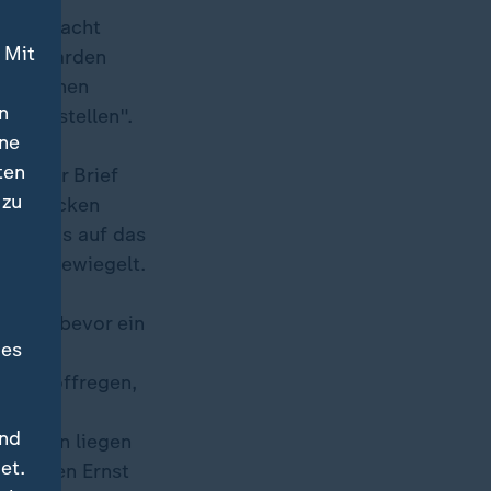
(CSU) macht
 Mit
4 Milliarden
Ohne einen
n
"abbestellen".
ine
ten
eil per Brief
 zu
er Strecken
lerdings auf das
ird abgewiegelt.
erlagen
rüfen, bevor ein
des
hias Stoffregen,
le
und
ländern liegen
et.
te er den Ernst