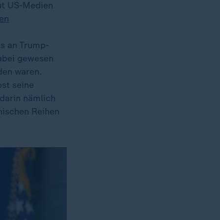
ut US-Medien
en
ds an Trump-
dabei gewesen
den waren.
bst seine
 darin nämlich
nischen Reihen