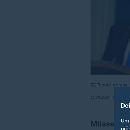
ZDFheute Xpress,
22.05.2026 | 0:39 min
De
Um 
Müssen re
prä