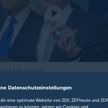
 22.05.2026, 12:59 Uhr.
ine Datenschutzeinstellungen
dir eine optimale Website von ZDF, ZDFheute und ZDF
gionale Bahnstrecken gestrichen w
sentieren zu können, setzen wir Cookies und