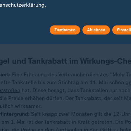
enschutzerklärung.
 22.05.2026, 10:31 Uhr.
Zustimmen
Ablehnen
Einstel
gel und Tankrabatt im Wirkungs-Ch
iert:
Eine Erhebung des Verbraucherdienstes "Mehr T
ünfte Tankstelle bis zum Stichtag am 11. Mai schon
ge
erstoßen
hat. Diese besagt, dass Tankstellen nur noc
ie Preise erhöhen dürfen. Der Tankrabatt, der seit Mai 
tlich wirksamer.
 Hintergrund:
Seit knapp zwei Monaten gilt die 12-Uhr
 am 1. Mai ist der Tankrabatt in Kraft getreten. Die Po
eise, die Preise an den Zapfsäulen in den Griff zu be