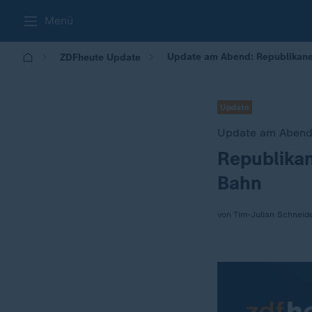
Menü
Update am Abend: Republikane
ZDFheute Update
Update
Update am Aben
Republikan
:
Bahn
von Tim-Julian Schneid