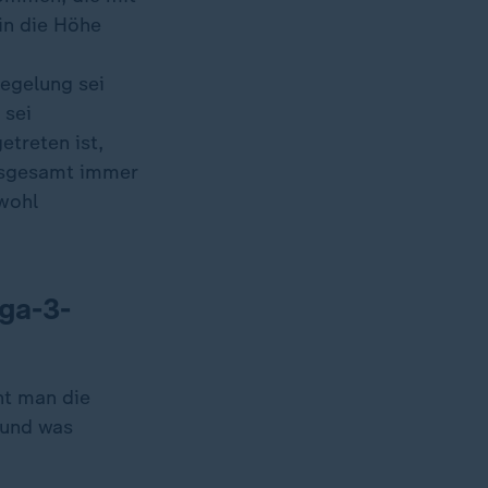
in die Höhe
Regelung sei
 sei
etreten ist,
insgesamt immer
 wohl
ga-3-
ht man die
 und was