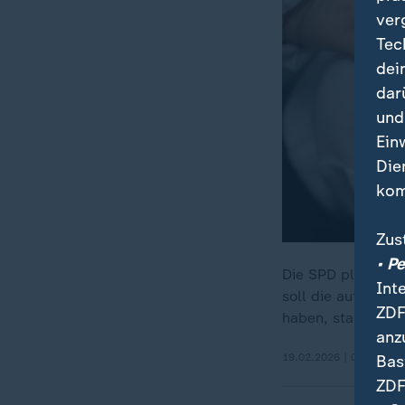
ver
Tec
dei
dar
und
Ein
Die
kom
Zus
• P
Die SPD plant ein
Int
soll die automati
ZDF
haben, starten.
anz
19.02.2026 | 0:40 min
Bas
ZDF