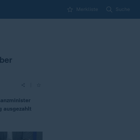
Merkliste
Suche
ber
|
nanzminister
g ausgezahlt