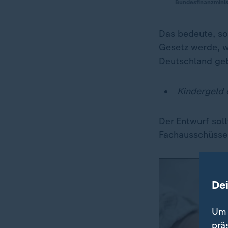
Bundesfinanzminis
Das bedeute, so 
Gesetz werde, we
Deutschland ge
Kindergeld 
Der Entwurf sol
Fachausschüsse
De
Um 
prä