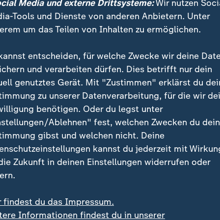
ocial Media und externe Drittsysteme:
Wir nutzen Soci
fin lobt Reform: "Entlastet viele F
ia-Tools und Dienste von anderen Anbietern. Unter
erem um das Teilen von Inhalten zu ermöglichen.
ebattierte zum ersten Mal über geplante Gesetzesän
oalition
, denen auch der
Bundesrat
zustimmen muss. "
kannst entscheiden, für welche Zwecke wir deine Dat
00 Erstanträge pro Jahr entfallen", sagte Klingbeil. 
ichern und verarbeiten dürfen. Dies betrifft nur dein
ungsschleifen bei unvollständigen Anträgen und das 
uell genutztes Gerät. Mit "Zustimmen" erklärst du dei
d und auch Nerven auf allen Seiten, auch beim Staat."
timmung zu unserer Datenverarbeitung, für die wir de
willigung benötigen. Oder du legst unter
nstellungen/Ablehnen" fest, welchen Zwecken du dei
anderer Parteien begrüßten die Pläne. So sagte die Gr
timmung gibst und welchen nicht. Deine
er: "Es passiert selten in diesem Land, aber es passie
enschutzeinstellungen kannst du jederzeit mit Wirkun
s sich etwas bewegt."
 die Zukunft in deinen Einstellungen widerrufen oder
ern.
r findest du das Impressum.
s Kindergeld in Zukunft ohne taus
tere Informationen findest du in unserer