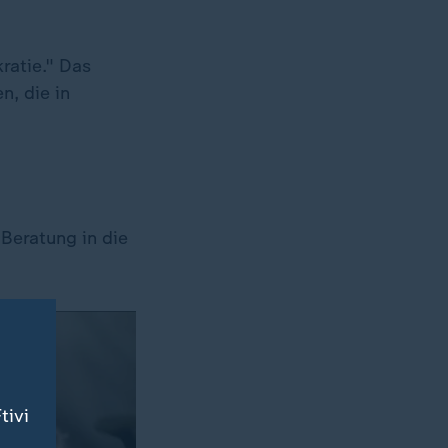
kratie." Das
n, die in
Beratung in die
tivi