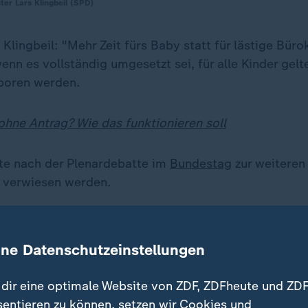
ter Lars Klingbeil (SPD)
Klingbeil: "Mehr Zeit fürs Baby statt für lästige Büro
nn es vollständig umgesetzt sei, für alle Kinder gelte
boren werden.
ohne Antrag? Wie das funktionieren soll
lte nach der Plenardebatte im
Bundestag
zur weiteren 
 verwiesen werden.
ine Datenschutzeinstellungen
dir eine optimale Website von ZDF, ZDFheute und ZDF
sentieren zu können, setzen wir Cookies und