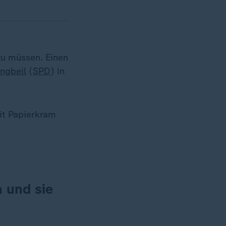
zu müssen. Einen
ingbeil
(
SPD
) in
it Papierkram
h und sie