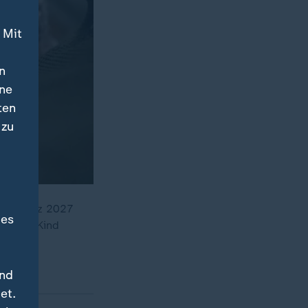
 Mit
n
ine
ten
 zu
h ab März 2027
des
hon ein Kind
und
et.