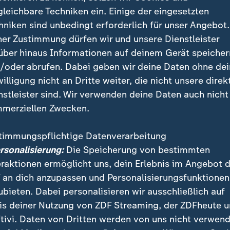
gleichbare Techniken ein. Einige der eingesetzten
hniken sind unbedingt erforderlich für unser Angebot.
ner Zustimmung dürfen wir und unsere Dienstleister
über hinaus Informationen auf deinem Gerät speicher
/oder abrufen. Dabei geben wir deine Daten ohne de
willigung nicht an Dritte weiter, die nicht unsere direk
nstleister sind. Wir verwenden deine Daten auch nicht
merziellen Zwecken.
timmungspflichtige Datenverarbeitung
ersonalisierung:
Die Speicherung von bestimmten
e antragslose Auszahlung des Kindergeldes. Voraussichtlic
eraktionen ermöglicht uns, dein Erlebnis im Angebot 
sche Auszahlung zunächst für Neugeborene, deren Eltern sc
 an dich anzupassen und Personalisierungsfunktionen
ubieten. Dabei personalisieren wir ausschließlich auf
is deiner Nutzung von ZDF Streaming, der ZDFheute 
tivi. Daten von Dritten werden von uns nicht verwend