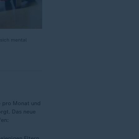
 sich mental
o pro Monat und
orgt. Das neue
fen:
iejenigen Eltern