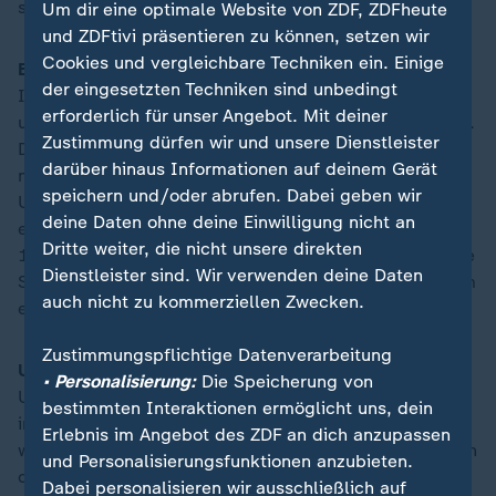
sprechen.
Um dir eine optimale Website von ZDF, ZDFheute
und ZDFtivi präsentieren zu können, setzen wir
Cookies und vergleichbare Techniken ein. Einige
Erste Schätzungen zu Inflation und Wirtschaftskraft:
der eingesetzten Techniken sind unbedingt
Im März lagen die Verbraucherpreise in Deutschland
erforderlich für unser Angebot. Mit deiner
um 2,2 Prozent über dem Niveau des Vorjahresmonats.
Zustimmung dürfen wir und unsere Dienstleister
Dinge des alltäglichen Lebens haben sich damit nicht
darüber hinaus Informationen auf deinem Gerät
mehr ganz so stark verteuert wie in den Vormonaten.
speichern und/oder abrufen. Dabei geben wir
Um 14 Uhr veröffentlicht das Statistische Bundesamt
deine Daten ohne deine Einwilligung nicht an
eine erste Schätzung zur Inflation im April. Bereits um
Dritte weiter, die nicht unsere direkten
10 Uhr veröffentlicht das Bundesamt zudem eine erste
Dienstleister sind. Wir verwenden deine Daten
Schätzung, wie sich das Bruttoinlandsprodukt (BIP) im
auch nicht zu kommerziellen Zwecken.
ersten Quartal 2025 entwickelt hat.
Zustimmungspflichtige Datenverarbeitung
US-Wirtschaftszahlen zum ersten Quartal:
Auch die
• Personalisierung:
Die Speicherung von
US-Regierung veröffentlicht eine Schätzung zum BIP
bestimmten Interaktionen ermöglicht uns, dein
im ersten Quartal des Jahres. Die
Erlebnis im Angebot des ZDF an dich anzupassen
wirtschaftspolitischen Zahlen zu den ersten Monaten in
und Personalisierungsfunktionen anzubieten.
der Amtszeit von US-Präsident
Donald Trump
werden
Dabei personalisieren wir ausschließlich auf