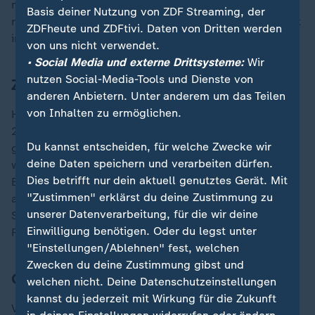
mit Spannung erwartet, insbesondere angesichts der
Basis deiner Nutzung von ZDF Streaming, der
radikalen Zollpolitik, die Trump seit seinem Amtsantritt
ZDFheute und ZDFtivi. Daten von Dritten werden
im Januar verfolgt.
von uns nicht verwendet.
• Social Media und externe Drittsysteme:
Wir
nutzen Social-Media-Tools und Dienste von
Zahl des Tages
anderen Anbietern. Unter anderem um das Teilen
von Inhalten zu ermöglichen.
Heute ist Tag gegen Lärm. Nach der Lärmkartierung
2022 waren nachts
17,9 Prozent
der Bevölkerung von
Du kannst entscheiden, für welche Zwecke wir
gesundheitsschädlichem Lärm betroffen. Tagsüber
deine Daten speichern und verarbeiten dürfen.
waren nach der Lärmkartierung 26,3 Prozent der
Dies betrifft nur dein aktuell genutztes Gerät. Mit
Bevölkerung einem Lärmpegel von über 55 Dezibel
"Zustimmen" erklärst du deine Zustimmung zu
ausgesetzt. Die verbreitetste Lärmquelle ist der
unserer Datenverarbeitung, für die wir deine
Straßenverkehr. Fluglärm spielt in der
Einwilligung benötigen. Oder du legst unter
Flächenbetrachtung kaum eine Rolle.
"Einstellungen/Ablehnen" fest, welchen
Zwecken du deine Zustimmung gibst und
Gesagt
welchen nicht. Deine Datenschutzeinstellungen
kannst du jederzeit mit Wirkung für die Zukunft
Vor 50 Jahren endete der Vietnamkrieg. Nordvietnam